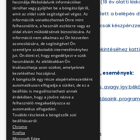
Családi kedvezmény (18 év alatti kisk
használja.Weboldalunk információkat
tárolhat vagy gyűjthet be a böngészőjéről,
6 év alatt és 70 év felett a belépés 
amit az oldal sütik segítségével végez. Az
információk vonatkozhatnak Önre mint
A pénztárban fizetni csak készpénzze
felhasználóra, a használt eszközre vagy az
oldal elvárt működésének biztosítására. Az
információ nem alkalmas az Ön közvetlen
azonosítására, de segítségével Ön
A virtuális túra megtekintéséhez katt
személyre szabottabb internetélményhez
jut. Ön dönti el, hogy engedélyezi-e sütik
használatát. Az alábbiakban Ön
kiválaszthatja azon sütiket, amelyeknek
Aktuális kiállítások, események:
kezeléséhez hozzájárul.
A böngészők egy része alapértelmezettként
automatikusan elfogadja a sütiket, de ez a
Gyereknapi időutazás, avagy így bék
beállítás is megváltoztatható annak
érdekében, hogy a jövőre nézve a
Korábbi időszaki kiállításaink, program
felhasználó megakadályozza az
automatikus elfogadást.
További részletek a böngészők süti
beállításairól:
Telefonszám:
Chrome
Firefox
06-1-461-6500/43404
Microsoft Edge