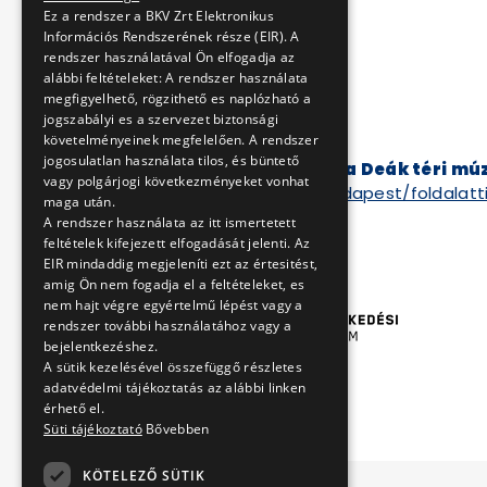
Ez a rendszer a BKV Zrt Elektronikus
Információs Rendszerének része (EIR). A
rendszer használatával Ön elfogadja az
E-mail címünk:
alábbi feltételeket: A rendszer használata
muzeum@bkv.hu
megfigyelhető, rögzithető es naplózható a
jogszabályi es a szervezet biztonsági
követelményeinek megfelelően. A rendszer
jogosulatlan használata tilos, és büntető
További részletek a Deák téri mú
vagy polgárjogi következményeket vonhat
www.museum.hu/budapest/foldalatti
maga után.
A rendszer használata az itt ismertetett
feltételek kifejezett elfogadását jelenti. Az
EIR mindaddig megjeleníti ezt az értesitést,
amig Ön nem fogadja el a feltételeket, es
nem hajt végre egyértelmű lépést vagy a
rendszer további használatához vagy a
bejelentkezéshez.
A sütik kezelésével összefüggő részletes
adatvédelmi tájékoztatás az alábbi linken
érhető el.
Süti tájékoztató
Bővebben
KÖTELEZŐ SÜTIK