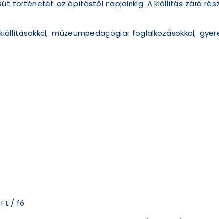
sút történetét az építéstől napjainkig. A kiállítás záró 
i kiállításokkal, múzeumpedagógiai foglalkozásokkal, gye
Ft / fő