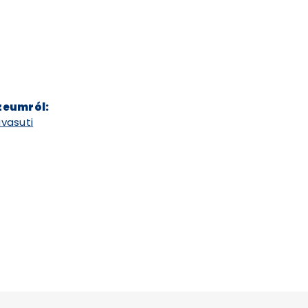
zeumról:
vasuti