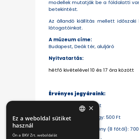
modellek mutatják be a földalatti va
betekintést.
Az állandó kiállítás mellett időszak
látogatóinkat.
A múzeum címe:
Budapest, Deák tér, aluljáró
Nyitvatartás:
hétfő kivételével 10 és 17 óra között
Érvényes jegyáraink:
Teljes árú jegy: 1000 Ft
×
Diák- és nyugdíjas jegy: 500 Ft
Ez a weboldal sütiket
HUNGARIAN
használ
Csoportos kedvezmény (8 főtől): 700 
ENGLISH
Ön a BKV Zrt. weboldalát