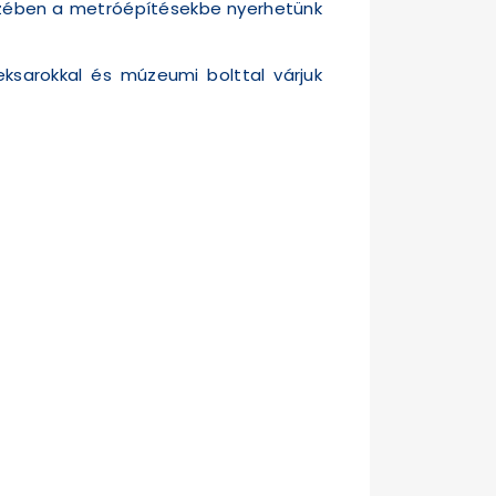
részében a metróépítésekbe nyerhetünk
reksarokkal és múzeumi bolttal várjuk