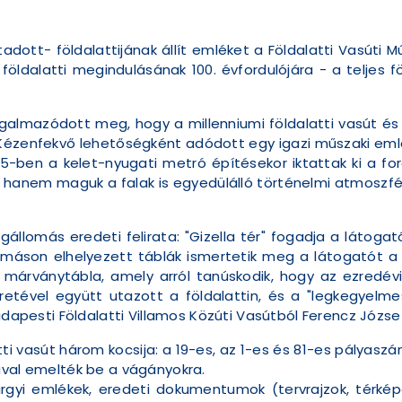
tadott- földalattijának állít emléket a Földalatti Vasút
földalatti megindulásának 100. évfordulójára - a teljes 
almazódott meg, hogy a millenniumi földalatti vasút és
ézenfekvő lehetőségként adódott egy igazi műszaki emlék:
5-ben a kelet-nyugati metró építésekor iktattak ki a for
k, hanem maguk a falak is egyedülálló történelmi atmosz
llomás eredeti felirata: "Gizella tér" fogadja a látoga
llomáson elhelyezett táblák ismertetik meg a látogatót
a márványtábla, amely arról tanúskodik, hogy az ezred
éretével együtt utazott a földalattin, és a "legkegye
udapesti Földalatti Villamos Közúti Vasútból Ferencz József
tti vasút három kocsija: a 19-es, az 1-es és 81-es pályaszá
uval emelték be a vágányokra.
árgyi emlékek, eredeti dokumentumok (tervrajzok, térkép