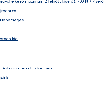
orúval érkező maximum 2 felnőtt kísérő): 700 Ft / kísérő
díjmentes.
l lehetséges.
intson ide
ávéztunk az emúlt 75 évben
jaink