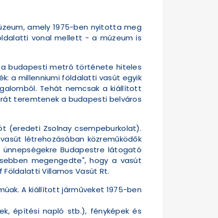
i Múzeum, amely 1975-ben nyitotta meg
földalatti vonal mellett - a múzeum is
 a budapesti metró története hiteles
 a millenniumi földalatti vasút egyik
galomból. Tehát nemcsak a kiállított
férát teremtenek a budapesti belváros
tót (eredeti Zsolnay csempeburkolat).
 a vasút létrehozásában közreműködők
évi ünnepségekre Budapestre látogató
lmesebben megengedte", hogy a vasút
 Földalatti Villamos Vasút Rt.
múak. A kiállított járműveket 1975-ben
ek, építési napló stb.), fényképek és