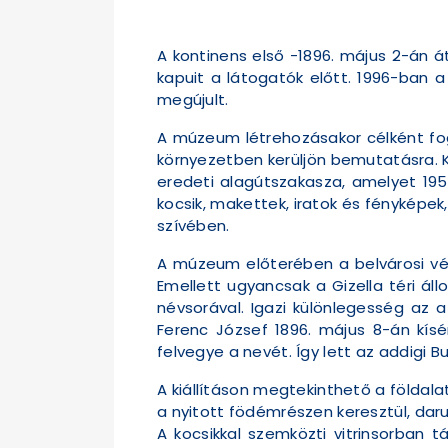
A kontinens első -1896. május 2-án á
kapuit a látogatók előtt. 1996-ban a 
megújult.
A múzeum létrehozásakor célként fog
környezetben kerüljön bemutatásra. K
eredeti alagútszakasza, amelyet 195
kocsik, makettek, iratok és fényképe
szívében.
A múzeum előterében a belvárosi végá
Emellett ugyancsak a Gizella téri á
névsorával. Igazi különlegesség az 
Ferenc József 1896. május 8-án kís
felvegye a nevét. Így lett az addigi B
A kiállításon megtekinthető a földala
a nyitott födémrészen keresztül, dar
A kocsikkal szemközti vitrinsorban t