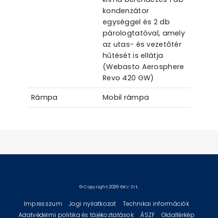
kondenzátor
egységgel és 2 db
párologtatóval, amely
az utas- és vezetőtér
hűtését is ellátja
(Webasto Aerosphere
Revo 420 GW)
Rámpa
Mobil rámpa
© Copyright 2026 BKV Zrt.
Impresszum
Jogi nyilatkozat
Technikai információk
Adatvédelmi politika és tájékoztatások
ÁSZF
Oldaltérkép