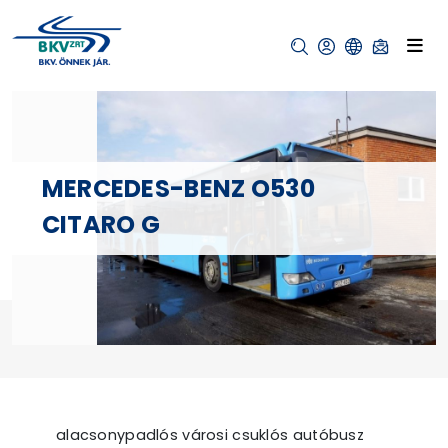
MERCEDES-BENZ O530
CITARO G
alacsonypadlós városi csuklós autóbusz