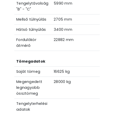
Tengelytávolság
5990 mm
"B" - "C"
Mellső túlnyúlás
2705 mm
Hátsó túlnyúlás
3400 mm
Fordulókör
22882 mm
átmérő
Tömegadatok
Saját tömeg
16625 kg
Megengedett
28000 kg
legnagyobb
össztömeg
Tengelyterhelési
adatok