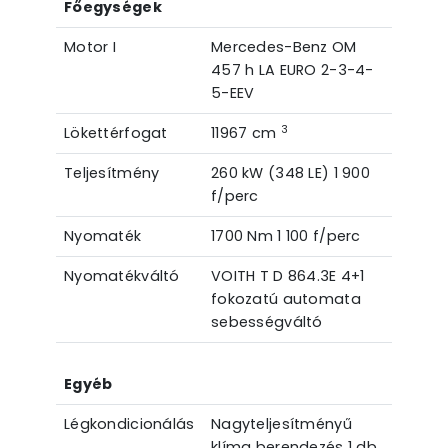
Főegységek
Motor I
Mercedes-Benz OM
457 h LA EURO 2-3-4-
5-EEV
3
Lökettérfogat
11967 cm
Teljesítmény
260 kW (348 LE) 1 900
f/perc
Nyomaték
1700 Nm 1 100 f/perc
Nyomatékváltó
VOITH T D 864.3E 4+1
fokozatú automata
sebességváltó
Egyéb
Légkondicionálás
Nagyteljesítményű
klíma berendezés 1 db