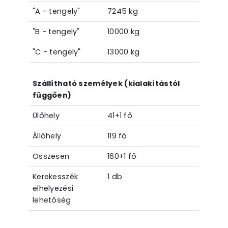
"A - tengely"
7245 kg
"B - tengely"
10000 kg
"C - tengely"
13000 kg
Szállítható személyek (kialakítástól
függően)
Ülőhely
41+1 fő
Állóhely
119 fő
Összesen
160+1 fő
Kerekesszék
1 db
elhelyezési
lehetőség