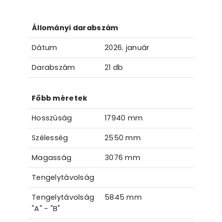
Állományi darabszám
Dátum
2026. január
Darabszám
21 db
Főbb méretek
Hosszúság
17940 mm
Szélesség
2550 mm
Magasság
3076 mm
Tengelytávolság
Tengelytávolság
5845 mm
"A" - "B"