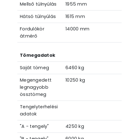
Mellső túlnyúlás
1955 mm
Hátsó túlnyúlás
1615 mm
Fordulókör
14000 mm
átmérő
Tömegadatok
Saját tömeg
6460 kg
Megengedett
10250 kg
legnagyobb
össztömeg
Tengelyterhelési
adatok
"A - tengely"
4250 kg
"B - tengely"
6000 kg