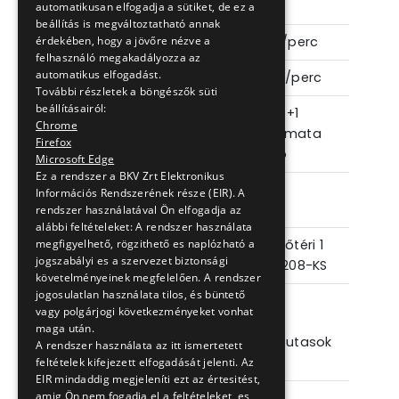
3
Lökettérfogat
4485 cm
automatikusan elfogadja a sütiket, de ez a
beállítás is megváltoztatható annak
érdekében, hogy a jövőre nézve a
Teljesítmény
137 kW 2 500 f/perc
felhasználó megakadályozza az
automatikus elfogadást.
Nyomaték
680 Nm 1 250 f/perc
További részletek a böngészők süti
beállításairól:
Nyomatékváltó
Allison T 2100 6+1
Chrome
fokozatú automata
Firefox
sebességváltó
Microsoft Edge
Ez a rendszer a BKV Zrt Elektronikus
Információs Rendszerének része (EIR). A
Egyéb
rendszer használatával Ön elfogadja az
alábbi feltételeket: A rendszer használata
megfigyelhető, rögzithető es naplózható a
Légkondicionálás
Utas- és vezetőtéri 1
jogszabályi es a szervezet biztonsági
db, SAFKAR ES 208-KS
követelményeinek megfelelően. A rendszer
jogosulatlan használata tilos, és büntető
Rámpa
A második
vagy polgárjogi következményeket vonhat
utasajtónál, a
maga után.
kerekesszékes utasok
A rendszer használata az itt ismertetett
részére
feltételek kifejezett elfogadását jelenti. Az
EIR mindaddig megjeleníti ezt az értesitést,
amig Ön nem fogadja el a feltételeket, es