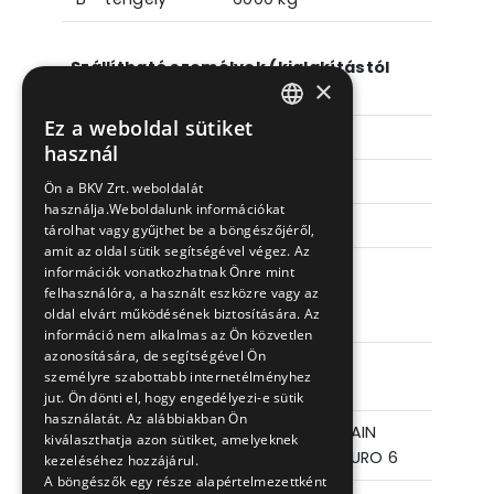
Szállítható személyek (kialakítástól
×
függően)
Ez a weboldal sütiket
Ülőhely
23+1 fő
HUNGARIAN
használ
ENGLISH
Állóhely
18 fő
Ön a BKV Zrt. weboldalát
használja.Weboldalunk információkat
Összesen
41+1 fő
tárolhat vagy gyűjthet be a böngészőjéről,
amit az oldal sütik segítségével végez. Az
Kerekesszék
1 db
információk vonatkozhatnak Önre mint
felhasználóra, a használt eszközre vagy az
elhelyezési
oldal elvárt működésének biztosítására. Az
lehetőség
információ nem alkalmas az Ön közvetlen
azonosítására, de segítségével Ön
személyre szabottabb internetélményhez
Főegységek
jut. Ön dönti el, hogy engedélyezi-e sütik
használatát. Az alábbiakban Ön
Motor I
FIAT POWER TRAIN
kiválaszthatja azon sütiket, amelyeknek
F4AFE412C*C EURO 6
kezeléséhez hozzájárul.
A böngészők egy része alapértelmezettként