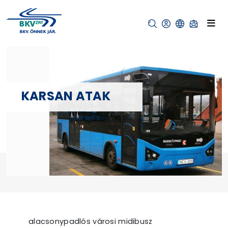
KARSAN ATAK
alacsonypadlós városi midibusz