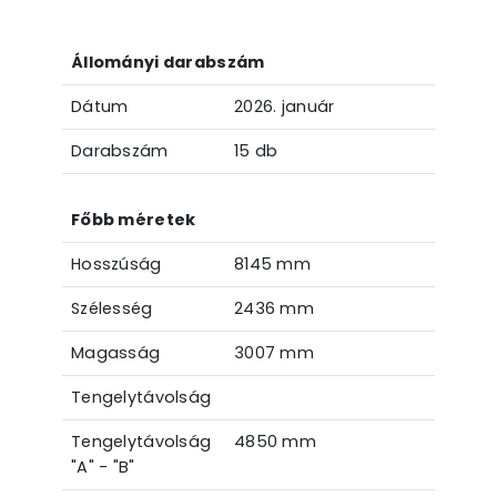
Állományi darabszám
Dátum
2026. január
Darabszám
15 db
Főbb méretek
Hosszúság
8145 mm
Szélesség
2436 mm
Magasság
3007 mm
Tengelytávolság
Tengelytávolság
4850 mm
"A" - "B"