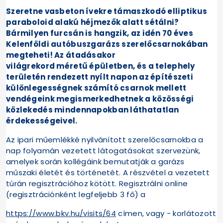
Szeretne vasbeton ívekre támaszkodó elliptikus
paraboloid alakú héjmezők alatt sétálni?
Bármilyen furcsán is hangzik, az idén 70 éves
Kelenföldi autóbuszgarázs szerelőcsarnokában
megteheti! Az átadásakor
világrekord méretű épületben, és a telephely
területén rendezett nyílt napon az építészeti
különlegességnek számító csarnok mellett
vendégeink megismerkedhetnek a közösségi
közlekedés mindennapokban láthatatlan
érdekességeivel.
Az ipari műemlékké nyilvánított szerelőcsarnokba a
nap folyamán vezetett látogatásokat szervezünk,
amelyek során kollégáink bemutatják a garázs
műszaki életét és történetét. A részvétel a vezetett
túrán regisztrációhoz kötött. Regisztrálni online
(regisztrációnként legfeljebb 3 fő) a
https://www.bkv.hu/visits/64
címen, vagy - korlátozott