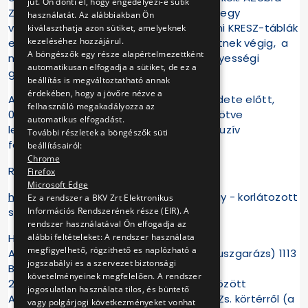
jut. Ön dönti el, hogy engedélyezi-e sütik
Zebi foglalkoztató sarokban a kisebbek egy
használatát. Az alábbiakban Ön
városrészletet ábrázoló molinón – a mini KRESZ-táblák
kiválaszthatja azon sütiket, amelyeknek
kezeléséhez hozzájárul.
elhelyezése után – játékautókkal mehetnek végig, a
A böngészők egy része alapértelmezettként
nagyobbakat pedig bójákkal kirakott ügyességi
automatikusan elfogadja a sütiket, de ez a
gokartpálya várja.
beállítás is megváltoztatható annak
érdekében, hogy a jövőre nézve a
A nyílt nap nyilvános eseményeinek kezdete előtt,
felhasználó megakadályozza az
09.30-10:00 óra között regisztrációhoz kötve
automatikus elfogadást.
lehetőséget biztosítunk a járművek exkluzív
További részletek a böngészők süti
fotózására.
beállításairól:
Chrome
Regisztrálni online a
Firefox
Microsoft Edge
https://www.bkv.hu/visits/63
címen, vagy - korlátozott
Ez a rendszer a BKV Zrt Elektronikus
Információs Rendszerének része (EIR). A
számban - a helyszínen lehet.
rendszer használatával Ön elfogadja az
alábbi feltételeket: A rendszer használata
Helyszín, időpont:
megfigyelhető, rögzithető es naplózható a
ATÜI Kelenföldi Divízió (Kelenföldi autóbuszgarázs) 1113
jogszabályi es a szervezet biztonsági
Budapest Hamzsabégi út 55-57.
követelményeinek megfelelően. A rendszer
2019. április 6. szombat 10:00-16:00 óra között
jogosulatlan használata tilos, és büntető
A rendezvény megközelíthető a Móricz Zs. körtérről (a
vagy polgárjogi következményeket vonhat