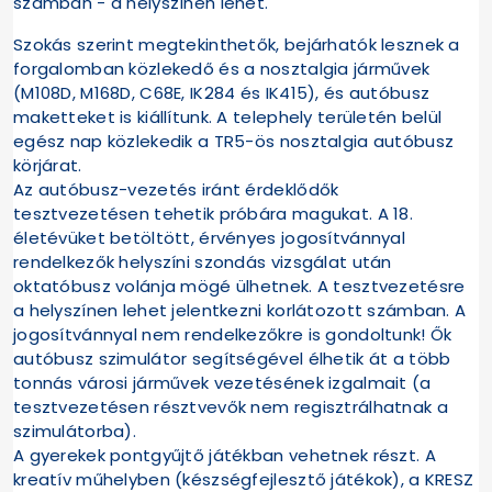
számban - a helyszínen lehet.
Szokás szerint megtekinthetők, bejárhatók lesznek a
forgalomban közlekedő és a nosztalgia járművek
(M108D, M168D, C68E, IK284 és IK415), és autóbusz
maketteket is kiállítunk. A telephely területén belül
egész nap közlekedik a TR5-ös nosztalgia autóbusz
körjárat.
Az autóbusz-vezetés iránt érdeklődők
tesztvezetésen tehetik próbára magukat. A 18.
életévüket betöltött, érvényes jogosítvánnyal
rendelkezők helyszíni szondás vizsgálat után
oktatóbusz volánja mögé ülhetnek. A tesztvezetésre
a helyszínen lehet jelentkezni korlátozott számban. A
jogosítvánnyal nem rendelkezőkre is gondoltunk! Ők
autóbusz szimulátor segítségével élhetik át a több
tonnás városi járművek vezetésének izgalmait (a
tesztvezetésen résztvevők nem regisztrálhatnak a
szimulátorba).
A gyerekek pontgyűjtő játékban vehetnek részt. A
kreatív műhelyben (készségfejlesztő játékok), a KRESZ