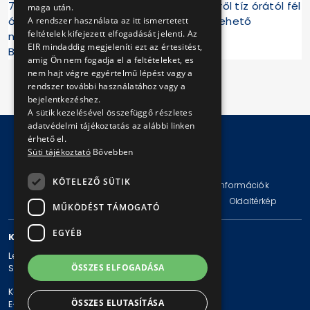
7-es busz megállójából) és az Etele térről tíz órától fél
maga után.
óránként induló, díjmentesen igénybe vehető
A rendszer használata az itt ismertetett
feltételek kifejezett elfogadását jelenti. Az
nosztalgia járatokkal.
EIR mindaddig megjeleníti ezt az értesitést,
BKV Zrt.
amig Ön nem fogadja el a feltételeket, es
nem hajt végre egyértelmű lépést vagy a
rendszer további használatához vagy a
bejelentkezéshez.
A sütik kezelésével összefüggő részletes
adatvédelmi tájékoztatás az alábbi linken
érhető el.
Süti tájékoztató
Bővebben
© Copyright 2026 BKV Zrt.
KÖTELEZŐ SÜTIK
Impresszum
Jogi nyilatkozat
Technikai információk
Adatvédelmi politika és tájékoztatások
ÁSZF
Oldaltérkép
MŰKÖDÉST TÁMOGATÓ
EGYÉB
KAPCSOLAT
Levelezési cím: 1980 Budapest, Pf. 11.
ÖSSZES ELFOGADÁSA
Székhely: 1980 Budapest, Akácfa u. 15.
Központi telefonszám: + 36 1 461-65-00
ÖSSZES ELUTASÍTÁSA
E-mail cím: bkv@bkv.hu