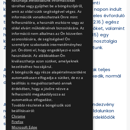
használja.Weboldalunk információkat
harmadik gyertyát gyújtjuk meg az adventi
tárolhat vagy gyűjthet be a böngészőjéről,
koszorúkon, hanem, mert 85 éve ezen a napon indult
amit az oldal sütik segítségével végez. Az
el Budapesten a trolibuszközlekedés. A jeles évforduló
információk vonatkozhatnak Önre mint
tiszteletére jövő héten vasárnap (2018.12.16.) egész
felhasználóra, a használt eszközre vagy az
napos rendezvénnyel várjuk az érdeklődőket, valamint
oldal elvárt működésének biztosítására. Az
információ nem alkalmas az Ön közvetlen
hétfőtől (2018.12.10) szombatig (2018.12.15) egy
azonosítására, de segítségével Ön
különleges, a jubileumnak emléket állító nosztalgia
személyre szabottabb internetélményhez
ZIU-9 típusú trolibuszt is forgalomba állítunk.
jut. Ön dönti el, hogy engedélyezi-e sütik
használatát. Az alábbiakban Ön
kiválaszthatja azon sütiket, amelyeknek
kezeléséhez hozzájárul.
A ZIU nosztalgiajárat a megadott vonalak teljes
A böngészők egy része alapértelmezettként
hosszán, minden megállót érintve közlekedik, normál
automatikusan elfogadja a sütiket, de ez a
díjszabás mellett vehető igénybe.
beállítás is megváltoztatható annak
érdekében, hogy a jövőre nézve a
felhasználó megakadályozza az
automatikus elfogadást.
A programokról, valamint a vasárnapi rendezvény
További részletek a böngészők süti
részleteiről honlapunkon és Facebook-oldalunkon
beállításairól:
Chrome
folyamatosan tájékoztatást adunk az érdeklődők
Firefox
számára.
Microsoft Edge