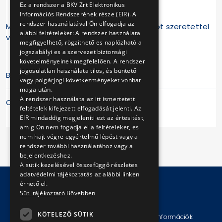
Ez a rendszer a BKV Zrt Elektronikus
Információs Rendszerének része (EIR). A
rendszer használatával Ön elfogadja az
Minden érdeklődőt és nosztalgiarajongót szeretettel
alábbi feltételeket: A rendszer használata
várunk!
megfigyelhető, rögzithető es naplózható a
jogszabályi es a szervezet biztonsági
követelményeinek megfelelően. A rendszer
jogosulatlan használata tilos, és büntető
BKV Zrt.
vagy polgárjogi következményeket vonhat
maga után.
A rendszer használata az itt ismertetett
Csatolt dokumentumok:
feltételek kifejezett elfogadását jelenti. Az
EIR mindaddig megjeleníti ezt az értesitést,
Menetrend
amig Ön nem fogadja el a feltételeket, es
nem hajt végre egyértelmű lépést vagy a
rendszer további használatához vagy a
bejelentkezéshez.
A sütik kezelésével összefüggő részletes
adatvédelmi tájékoztatás az alábbi linken
érhető el.
Süti tájékoztató
Bővebben
© Copyright 2026 BKV Zrt.
KÖTELEZŐ SÜTIK
Impresszum
Jogi nyilatkozat
Technikai információk