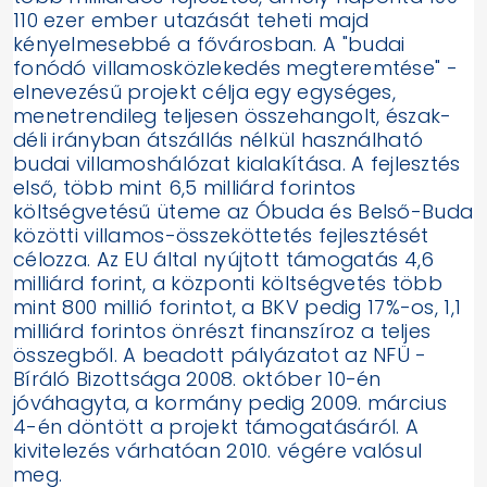
110 ezer ember utazását teheti majd
kényelmesebbé a fővárosban. A "budai
fonódó villamosközlekedés megteremtése" -
elnevezésű projekt célja egy egységes,
menetrendileg teljesen összehangolt, észak-
déli irányban átszállás nélkül használható
budai villamoshálózat kialakítása. A fejlesztés
első, több mint 6,5 milliárd forintos
költségvetésű üteme az Óbuda és Belső-Buda
közötti villamos-összeköttetés fejlesztését
célozza. Az EU által nyújtott támogatás 4,6
milliárd forint, a központi költségvetés több
mint 800 millió forintot, a BKV pedig 17%-os, 1,1
milliárd forintos önrészt finanszíroz a teljes
összegből. A beadott pályázatot az NFÜ -
Bíráló Bizottsága 2008. október 10-én
jóváhagyta, a kormány pedig 2009. március
4-én döntött a projekt támogatásáról. A
kivitelezés várhatóan 2010. végére valósul
meg.