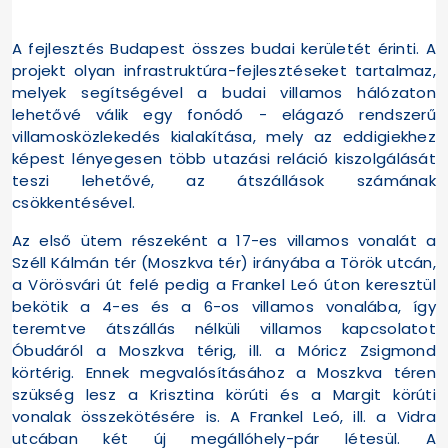
A fejlesztés Budapest összes budai kerületét érinti. A
projekt olyan infrastruktúra-fejlesztéseket tartalmaz,
melyek segítségével a budai villamos hálózaton
lehetővé válik egy fonódó - elágazó rendszerű
villamosközlekedés kialakítása, mely az eddigiekhez
képest lényegesen több utazási reláció kiszolgálását
teszi lehetővé, az átszállások számának
csökkentésével.
Az első ütem részeként a 17-es villamos vonalát a
Széll Kálmán tér (Moszkva tér) irányába a Török utcán,
a Vörösvári út felé pedig a Frankel Leó úton keresztül
bekötik a 4-es és a 6-os villamos vonalába, így
teremtve átszállás nélküli villamos kapcsolatot
Óbudáról a Moszkva térig, ill. a Móricz Zsigmond
körtérig. Ennek megvalósításához a Moszkva téren
szükség lesz a Krisztina körúti és a Margit körúti
vonalak összekötésére is. A Frankel Leó, ill. a Vidra
utcában két új megállóhely-pár létesül. A