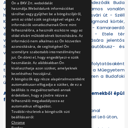
A pályaösszekötések hatására átrendeződik Buda
Ön a BKV Zrt. weboldalát
villamosközlekedése is, a 17-es villamos vonalán
használja.Weboldalunk információkat
tárolhat vagy gyűjthet be a böngészőjéről,
három viszonylat fog közlekedni, Vörösvári út - Széll
amit az oldal sütik segítségével végez. Az
Kálmán tér (Moszkva tér) - Móricz Zsigmond körtér,
információk vonatkozhatnak Önre mint
valamint Vörösvári út - Batthyány tér - Kamaraerdő
felhasználóra, a használt eszközre vagy az
és Vörösvári út - Batthyány tér - Etele tér
oldal elvárt működésének biztosítására. Az
vonalvezetéssel. Az átszervezés hatására jelentős
információ nem alkalmas az Ön közvetlen
forgalomátrendeződés várható az autóbusz- és
azonosítására, de segítségével Ön
személyre szabottabb internetélményhez
villamoshálózat között.
jut. Ön dönti el, hogy engedélyezi-e sütik
használatát. Az alábbiakban Ön
A 2010 végére befejeződő első ütem folytatásaként
kiválaszthatja azon sütiket, amelyeknek
tervezik a villamos vonal megépítését a Műegyetem
kezeléséhez hozzájárul.
rakparton, a Szent Gellért tértől egészen a Budafoki
A böngészők egy része alapértelmezettként
útig (az Infopark érintésével).
automatikusan elfogadja a sütiket, de ez a
beállítás is megváltoztatható annak
A projekt I. üteme tehát az alábbi elemekből épül
érdekében, hogy a jövőre nézve a
fel:
felhasználó megakadályozza az
automatikus elfogadást.
A Frankel Leó úti és a Margit körúti vonal
További részletek a böngészők süti
összekötése északi irányban a Frankel Leó úton,
beállításairól:
déli irányban a Török utcában,
Chrome
Firefox