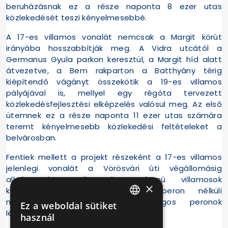
beruházásnak ez a része naponta 8 ezer utas
közlekedését teszi kényelmesebbé.
A 17-es villamos vonalát nemcsak a Margit körút
irányába hosszabbítják meg. A Vidra utcától a
Germanus Gyula parkon keresztül, a Margit híd alatt
átvezetve, a Bem rakparton a Batthyány térig
kiépítendő vágányt összekötik a 19-es villamos
pályájával is, mellyel egy régóta tervezett
közlekedésfejlesztési elképzelés valósul meg. Az első
ütemnek ez a része naponta 11 ezer utas számára
teremt kényelmesebb közlekedési feltételeket a
belvárosban.
Fentiek mellett a projekt részeként a 17-es villamos
jelenlegi vonalát a Vörösvári úti végállomásig
alkalmassá teszik Tátra típusú villamosok
×
közlekedésére is, a jelenlegi peron nélküli
megállóhelyekhez pedig biztonságos peronok
Ez a weboldal sütiket
HUNGARIAN
létesülnek.
használ
ENGLISH