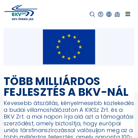
TÖBB MILLIÁRDOS
FEJLESZTÉS A BKV-NÁL
Kevesebb átszállás, kényelmesebb közlekedés
a budai villamoshálózaton A KIKSz Zrt. és a
BKV Zrt. a mai napon írja alá azt a támogatási
szerződést, amely biztosítja, hogy európai
uniós társfinanszírozással valósuljon meg az a
több milliárdos fejlesztés, amely naponta 100-