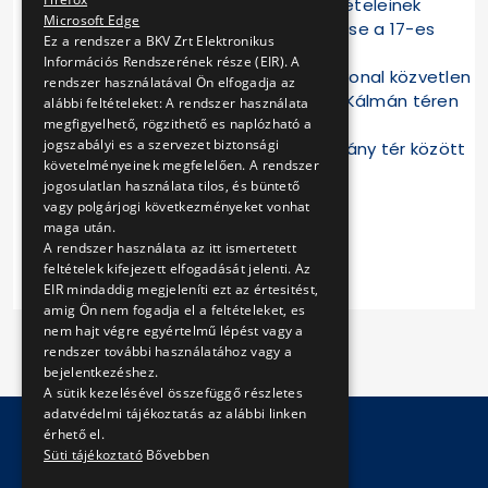
Tátra szerelvények közlekedési feltételeinek
Microsoft Edge
megteremtése és peronok létesítése a 17-es
Ez a rendszer a BKV Zrt Elektronikus
villamos vonalán,
Információs Rendszerének része (EIR). A
A Margit körúti és a Krisztina körúti vonal közvetlen
rendszer használatával Ön elfogadja az
kapcsolatának megépítése a Széll Kálmán téren
alábbi feltételeket: A rendszer használata
(Moszkva téren),
megfigyelhető, rögzithető es naplózható a
jogszabályi es a szervezet biztonsági
A Germanus Gyula park és a Batthyány tér között
követelményeinek megfelelően. A rendszer
a villamos pálya kiépítése.
jogosulatlan használata tilos, és büntető
vagy polgárjogi következményeket vonhat
maga után.
A rendszer használata az itt ismertetett
feltételek kifejezett elfogadását jelenti. Az
EIR mindaddig megjeleníti ezt az értesitést,
amig Ön nem fogadja el a feltételeket, es
nem hajt végre egyértelmű lépést vagy a
rendszer további használatához vagy a
bejelentkezéshez.
A sütik kezelésével összefüggő részletes
adatvédelmi tájékoztatás az alábbi linken
érhető el.
Süti tájékoztató
Bővebben
© Copyright 2026 BKV Zrt.