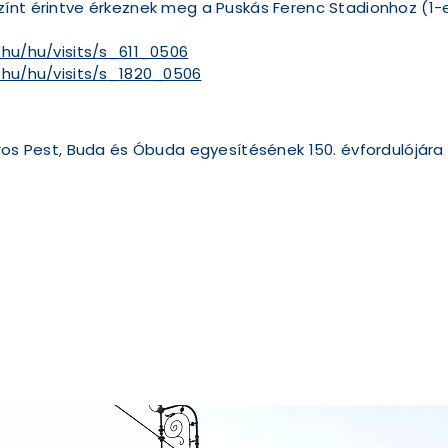
zínt érintve érkeznek meg a Puskás Ferenc Stadionhoz (1-e
.hu/hu/visits/s_611_0506
.hu/hu/visits/s_1820_0506
város Pest, Buda és Óbuda egyesítésének 150. évfordulójá