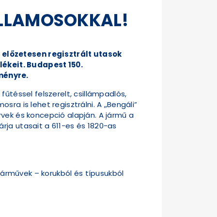
ILLAMOSOKKAL!
 előzetesen regisztrált utasok
ékeit. Budapest 150.
ményre.
űtéssel felszerelt, csillámpadlós,
ra is lehet regisztrálni. A „Bengáli”
rvek és koncepció alapján. A jármű a
rja utasait a 611-es és 1820-as
 járművek – korukból és típusukból