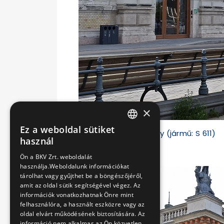
×
Ez a weboldal sütiket
fotó: Künsztler György (jármű: S 611)
HUNGARIAN
használ
ENGLISH
Ön a BKV Zrt. weboldalát
használja.Weboldalunk információkat
tárolhat vagy gyűjthet be a böngészőjéről,
amit az oldal sütik segítségével végez. Az
információk vonatkozhatnak Önre mint
felhasználóra, a használt eszközre vagy az
oldal elvárt működésének biztosítására. Az
információ nem alkalmas az Ön közvetlen