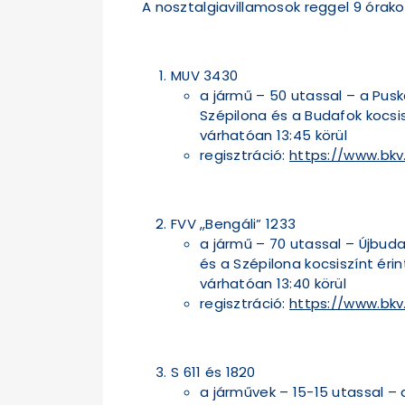
A nosztalgiavillamosok reggel 9 órako
MUV 3430
a jármű – 50 utassal – a Pusk
Szépilona és a Budafok kocsis
várhatóan 13:45 körül
regisztráció:
https://www.bk
FVV „Bengáli” 1233
a jármű – 70 utassal – Újbuda
és a Szépilona kocsiszínt éri
várhatóan 13:40 körül
regisztráció:
https://www.bkv
S 611 és 1820
a járművek – 15-15 utassal – a