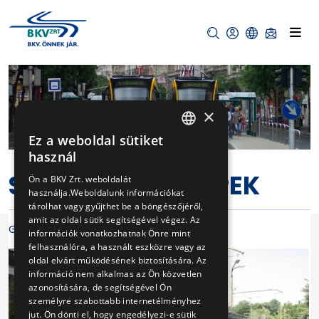
×
Ez a weboldal sütiket
HUNGARIAN
használ
ENGLISH
SAJTÓSZOBA KÉPEK
Ön a BKV Zrt. weboldalát
használja.Weboldalunk információkat
tárolhat vagy gyűjthet be a böngészőjéről,
amit az oldal sütik segítségével végez. Az
Galériák
információk vonatkozhatnak Önre mint
felhasználóra, a használt eszközre vagy az
oldal elvárt működésének biztosítására. Az
információ nem alkalmas az Ön közvetlen
azonosítására, de segítségével Ön
személyre szabottabb internetélményhez
jut. Ön dönti el, hogy engedélyezi-e sütik