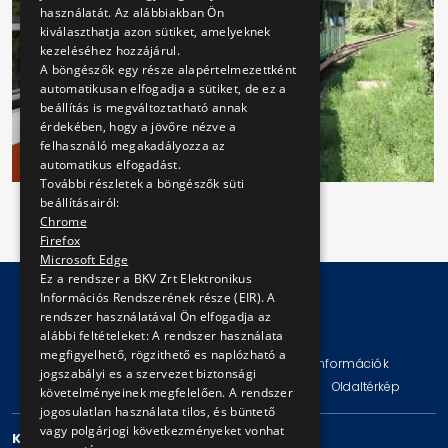
használatát. Az alábbiakban Ön
kiválaszthatja azon sütiket, amelyeknek
kezeléséhez hozzájárul.
A böngészők egy része alapértelmezettként
automatikusan elfogadja a sütiket, de ez a
beállítás is megváltoztatható annak
érdekében, hogy a jövőre nézve a
felhasználó megakadályozza az
automatikus elfogadást.
További részletek a böngészők süti
beállításairól:
Chrome
Firefox
Microsoft Edge
Ez a rendszer a BKV Zrt Elektronikus
Információs Rendszerének része (EIR). A
rendszer használatával Ön elfogadja az
© Copyright 2026 BKV Zrt.
alábbi feltételeket: A rendszer használata
megfigyelhető, rögzithető es naplózható a
Impresszum
Jogi nyilatkozat
Technikai információk
jogszabályi es a szervezet biztonsági
Adatvédelmi politika és tájékoztatások
ÁSZF
Oldaltérkép
követelményeinek megfelelően. A rendszer
jogosulatlan használata tilos, és büntető
vagy polgárjogi következményeket vonhat
KAPCSOLAT