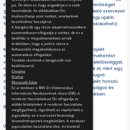
illetve hatósági kijelöléssel rendelkező, minőséget
jut. Ön dönti el, hogy engedélyezi-e sütik
garantáló független megfelelőség értékelő szervezet
használatát. Az alábbiakban Ön
kiválaszthatja azon sütiket, amelyeknek
bevonásával történt, ezért a javaslata egy újabb
kezeléséhez hozzájárul.
független vizsgálatra szakmailag nem indokolható.
A böngészők egy része alapértelmezettként
automatikusan elfogadja a sütiket, de ez a
Tisztelt Bíró Endre Úr!
beállítás is megváltoztatható annak
érdekében, hogy a jövőre nézve a
Kérjük, a leírtak fényében ítélje meg a projekt
felhasználó megakadályozza az
automatikus elfogadást.
sikerességét. Magunk részéről, mint üzemeltetést
További részletek a böngészők süti
végző szervezet, lényegesen nagyobb felelősséggel,
beállításairól:
nagyobb szakmai felkészültséggel járunk el, mint egy
Chrome
civil szervezet és ezeken az alapokon nyugvó
Firefox
döntésekkel mindent megteszünk a projekt hosszú
Microsoft Edge
távú sikeréért, az utazóközönség biztonságos és
Ez a rendszer a BKV Zrt Elektronikus
Információs Rendszerének része (EIR). A
megfelelő színvonalú kiszolgálása érdekében.
rendszer használatával Ön elfogadja az
alábbi feltételeket: A rendszer használata
Budapest, 2018. június 27.
megfigyelhető, rögzithető es naplózható a
jogszabályi es a szervezet biztonsági
követelményeinek megfelelően. A rendszer
Üdvözlettel: Bolla Tibor
jogosulatlan használata tilos, és büntető