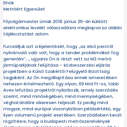
Elnök
Metróért Egyesület
Főpolgármester úrnak 2018. június 26-án küldött
elektronikus levelét válaszadásra megkapva az alábbi
tájékoztatást adom:
Furcsálljuk azt a kijelentését, hogy „az első perctől
nyilvánvaló való volt, hogy a tender problémákat fog
generálni”…., ugyanis Ön is részt vett az M3 metró
járműparkjának felújítása – közbeszerzési eljárás
projektben a Külső Szakértői Felügyelő Bizottság
tagjaként. Az Ön megállapítása ennek ismeretében
nehezen értelmezhető. Egy olyan, 69 Mrd Ft-os, több
éves lefutású projektről nyilatkozik, amely szerződés
szerint, mind minőségében, mind mennyiségében,
véghatáridőre sikeresen teljesült. Ez pedig mind
magyar, mind európai viszonylatban példaértékű, egy
ilyen volumenű projekt esetében. Szerződésben került
rögzítésre, hogy a budapesti metrószerelvények