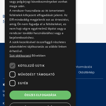
elnök-vezérigazgató
vagy polgárjogi következményeket vonhat
maga után.
A rendszer használata az itt ismertetett
feltételek kifejezett elfogadását jelenti. Az
Bíró Endre megkeresése Tarlós István
EIR mindaddig megjeleníti ezt az értesitést,
főpolgármesterhez
amig Ön nem fogadja el a feltételeket, es
nem hajt végre egyértelmű lépést vagy a
rendszer további használatához vagy a
bejelentkezéshez.
A sütik kezelésével összefüggő részletes
adatvédelmi tájékoztatás az alábbi linken
érhető el.
Süti tájékoztató
Bővebben
© Copyright 2026 BKV Zrt.
KÖTELEZŐ SÜTIK
Impresszum
Jogi nyilatkozat
Technikai információk
Adatvédelmi politika és tájékoztatások
ÁSZF
Oldaltérkép
MŰKÖDÉST TÁMOGATÓ
EGYÉB
KAPCSOLAT
Levelezési cím: 1980 Budapest, Pf. 11.
ÖSSZES ELFOGADÁSA
Székhely: 1980 Budapest, Akácfa u. 15.
Központi telefonszám: + 36 1 461-65-00