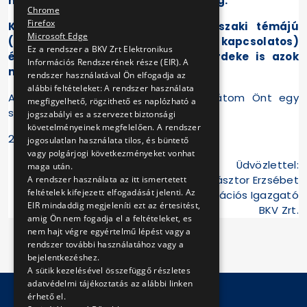
ha a sajtó részéről is ez nyilvánul meg.
Chrome
Firefox
Köszönettel vettük a további műszaki témájú
Microsoft Edge
(buszokkal, és kijelzők cseréjével kapcsolatos)
Ez a rendszer a BKV Zrt Elektronikus
észrevételeit, mivel a Társaság érdeke is azok
Információs Rendszerének része (EIR). A
mielőbbi megoldása."
rendszer használatával Ön elfogadja az
alábbi feltételeket: A rendszer használata
A cikkben leírtak kapcsán szívesen látom Önt egy
megfigyelhető, rögzithető es naplózható a
személyes találkozóra.
jogszabályi es a szervezet biztonsági
követelményeinek megfelelően. A rendszer
2009. június 28.
jogosulatlan használata tilos, és büntető
vagy polgárjogi következményeket vonhat
Üdvözlettel:
maga után.
Pásztor Erzsébet
A rendszer használata az itt ismertetett
feltételek kifejezett elfogadását jelenti. Az
Kommunikációs Igazgató
EIR mindaddig megjeleníti ezt az értesitést,
BKV Zrt.
amig Ön nem fogadja el a feltételeket, es
nem hajt végre egyértelmű lépést vagy a
rendszer további használatához vagy a
bejelentkezéshez.
A sütik kezelésével összefüggő részletes
adatvédelmi tájékoztatás az alábbi linken
érhető el.