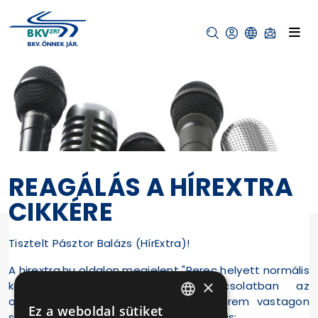
REAGÁLÁS A HÍREXTRA
CIKKÉRE
Tisztelt Pásztor Balázs (HírExtra)!
A hirextra.hu oldalon megjelent "Perec helyett normális
×
közlekedést!" című írásával kapcsolatban az
alábbiakról tájékoztatom, egyúttal kérem vastagon
Ez a weboldal sütiket
szedett álláspontunk megjelentetését is:
HUNGARIAN