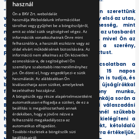
használ
ENGLISH
"Utasainknak valóban a kedvében szerettünk
Ön a BKV Zrt. weboldalát
volna járni, mert úgy gondoljuk, hogy első az utas,
használja.Weboldalunk információkat
akinek ugyanúgy jár a figyelmesség, mint
tárolhat vagy gyűjthet be a böngészőjéről,
mindenkinek. Igazán sajnálom, hogy az utasbarát
amit az oldal sütik segítségével végez. Az
információk vonatkozhatnak Önre mint
akciónk nem nyerte el a tetszését, mivel Ön az
felhasználóra, a használt eszközre vagy az
egyetlen, aki kifogásolta ezt a szerény,
oldal elvárt működésének biztosítására. Az
perecenként mindössze 15 Ft-os gesztust.
információ nem alkalmas az Ön közvetlen
azonosítására, de segítségével Ön
Az írásos megkeresésekkel kapcsolatban a
személyre szabottabb internetélményhez
vonatkozó adatvédelmi törvény 15 napos
jut. Ön dönti el, hogy engedélyezi-e sütik
válaszadási határidőt ad. Mint azt Ön is tudja, és
használatát. Az alábbiakban Ön
bizonyára tapasztalja is, az újságírókkal
kiválaszthatja azon sütiket, amelyeknek
kezeléséhez hozzájárul.
folytatott korrekt és hatékony munka,
A böngészők egy része alapértelmezettként
együttműködés érdekében napi munkája során a
automatikusan elfogadja a sütiket, de ez a
BKV általánosságban eltér a fenti válaszadási
beállítás is megváltoztatható annak
határidőtől, azaz megpróbálja ennél szűkebb
érdekében, hogy a jövőre nézve a
határidővel, egy-két napon belül kielégíteni a
felhasználó megakadályozza az
sajtó sürgősebb igényeit. A korrekt, kétoldalú
automatikus elfogadást.
szakmai együttműködés során nagyra értékeljük,
További részletek a böngészők süti
beállításairól: