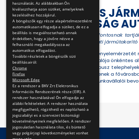
használatát. Az alábbiakban Ön
ÖNKÉNTES JÁRMŰ
kiválaszthatja azon sütiket, amelyeknek
kezeléséhez hozzájárul.
A TÁRSASÁG A
A böngészők egy része alapértelmezettként
automatikusan elfogadja a sütiket, de ez a
beállítás is megváltoztatható annak
A BKV Zrt. dolgozói fontosnak tartjá
érdekében, hogy a jövőre nézve a
meghirdetett szombati járműtakarító
felhasználó megakadályozza az
automatikus elfogadást.
Az utazóközönség kényelemérzetét n
További részletek a böngészők süti
több száz munkavállalója önkéntes ala
beállításairól:
és a kelenföldi autóbusz telephely
Chrome
által tisztábbak legyenek a fővárosb
Firefox
Microsoft Edge
is készül önkéntes munkavállalói bev
Ez a rendszer a BKV Zrt Elektronikus
Információs Rendszerének része (EIR). A
rendszer használatával Ön elfogadja az
alábbi feltételeket: A rendszer használata
megfigyelhető, rögzithető es naplózható a
jogszabályi es a szervezet biztonsági
követelményeinek megfelelően. A rendszer
jogosulatlan használata tilos, és büntető
vagy polgárjogi következményeket vonhat
maga után.