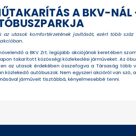
TAKARÍTÁS A BKV-NÁL -
UTÓBUSZPARKJA
k az utasok komfortérzetének javítását, ezért több száz
 akcióban.
övelendő a BKV Zrt. legújabb akciójának keretében szo
pon takarított közösségi közlekedési járműveket. Az óbuda
eken az utasok érdekében összefogva a Társaság több v
an közlekedő autóbuszok. Nem egyszeri akcióról van szó,
onásával járműveit tisztábbá, kényelmesebbé tenni.