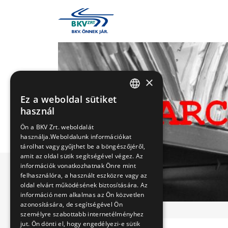
×
Ez a weboldal sütiket
HUNGARIAN
használ
ENGLISH
Ön a BKV Zrt. weboldalát
használja.Weboldalunk információkat
tárolhat vagy gyűjthet be a böngészőjéről,
amit az oldal sütik segítségével végez. Az
információk vonatkozhatnak Önre mint
felhasználóra, a használt eszközre vagy az
oldal elvárt működésének biztosítására. Az
információ nem alkalmas az Ön közvetlen
azonosítására, de segítségével Ön
személyre szabottabb internetélményhez
jut. Ön dönti el, hogy engedélyezi-e sütik