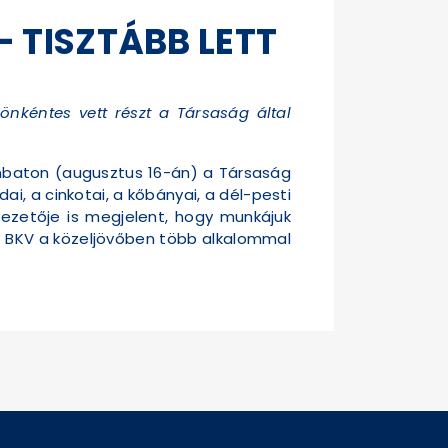
 TISZTÁBB LETT
 önkéntes vett részt a Társaság által
mbaton (augusztus 16-án) a Társaság
i, a cinkotai, a kőbányai, a dél-pesti
ezetője is megjelent, hogy munkájuk
 a BKV a közeljövőben több alkalommal