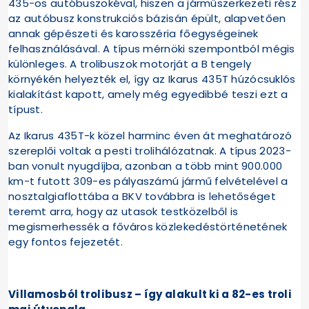
435-ös autóbuszokéval, hiszen a járműszerkezeti rész
az autóbusz konstrukciós bázisán épült, alapvetően
annak gépészeti és karosszéria főegységeinek
felhasználásával. A típus mérnöki szempontból mégis
különleges. A trolibuszok motorját a B tengely
környékén helyezték el, így az Ikarus 435T húzócsuklós
kialakítást kapott, amely még egyedibbé teszi ezt a
típust.
Az Ikarus 435T-k közel harminc éven át meghatározó
szereplői voltak a pesti trolihálózatnak. A típus 2023-
ban vonult nyugdíjba, azonban a több mint 900.000
km-t futott 309-es pályaszámú jármű felvételével a
nosztalgiaflottába a BKV továbbra is lehetőséget
teremt arra, hogy az utasok testközelből is
megismerhessék a főváros közlekedéstörténetének
egy fontos fejezetét.
Villamosból trolibusz – így alakult ki a 82-es troli