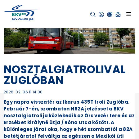
NOSZTALGIATROLIVAL
ZUGLÓBAN
2026-02-06 11:14:00
Egy napra visszatér az Ikarus 435T troli Zuglóba.
Február 7-én, szombaton N82A jelzéssel a BKV
nosztalgiatrolija közlekedik az Örs vezér tere és az
Erzsébet királyné útja / Róna utca között. A
különleges járat oka, hogy e hét szombattól a 82A
betétjáratot felváltja az egészen a Mexikói úti