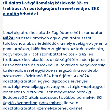
földalatti-végállomásig közlekedő 82-es
trolibusz. A nosztalgiajárat menetrendje
a BKK
oldalán
érhető el.
Nosztalgiatroli közlekedik Zuglóban e hét szombaton
N82A
jelzéssel, amelyen egy olyan trolibusszal
találkozhatnak az érdeklődők, amely évekig volt jelen a
pesti utcákon, különösen Zuglóban. Az időutazás oka,
hogy február 7-től, szombattól változik a 82-es
trolibuszok közlekedése: a hétvégétől minden járat az
Örs vezér tere és a Mexikói úti földalatti-végállomásig
közlekedik, ezzel egyidőben megszűnik a rövidebb
szakaszon közlekedő 82A betétjárat. Az N82A
nosztalgiajáraton egyedi díjszabás érvényes,
nosztalgia-vonaljeggyel, vagy nosztalgia-napijeggyel
lehet utazni a trolival. Ezek megvásárolhatók
a
BudapestGO
alkalmazásban, továbbá bármelyik
BKK
ügyfélközpontban,
pénztárban,
illetve a
nosztalgiajáratok személyzeténél, akiknél