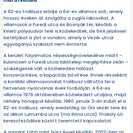
mai útvonala
A 82-es trolibusz elődje a 64-es villamos volt, amely
hosszú éveken át szolgálta a zuglói lakosokat. A
villamosok a Füredi utca és Bosnyák tér, később a
Keleti pályaudvar felé is közlekedtek, de 64A jelzéssel
betétjárat is járt a vonalon, amely a Vezér utcai
egyvágányú szakaszt nem érintette.
A kerület folyamatos népességnövekedése miatt –
különösen a Füredi utcai lakótelep megépítése okán –
szükségessé vált a közlekedési hálózat
korszerűsítése, a kapacitás bővítése. Ennek részeként
a korábbi villamosvonalat trolibusz váltotta fel a
hetvenes-nyolcvanas évek fordulóján. A 64-es
villamos 1979 októberében közlekedett utoljára, majd
néhány hónappal később, 1980. január 3-án indult el a
82-es trolibusz, amely eredetileg az Örs vezér tere és
az akkori Lumumba utca (ma Róna utca) Thököly úti
kereszteződése között teremtett kapcsolatot.
A vonalat több mint húsz évvel később, 2002-ben az