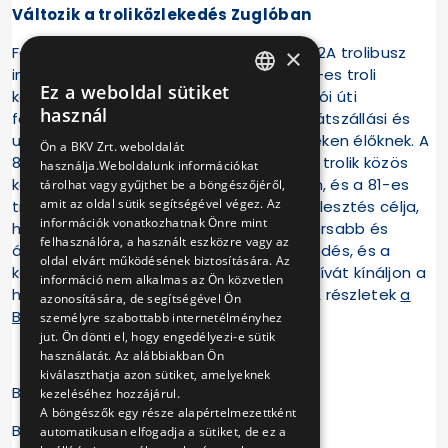
Változik a troliközlekedés Zuglóban
Február 7-től, szombattól valamennyi 82A trolibusz
×
indulási időpontjában egységesen a 82-es troli
Ez a weboldal sütiket
közlekedik, így minden járat eléri a Mexikói úti
HUNGARIAN
használ
földalatti-végállomást, kényelmesebb átszállási és
ENGLISH
utazási lehetőséget biztosítva a környéken élőknek. A
Ön a BKV Zrt. weboldalát
82-es trolibuszok jelenlegi 82-es és 82A trolik közös
használja.Weboldalunk információkat
követési ideje szerint indulnak a jövőben, és a 81-es
tárolhat vagy gyűjthet be a böngészőjéről,
amit az oldal sütik segítségével végez. Az
trolik indulásait is ehhez hangolják. A fejlesztés célja,
információk vonatkozhatnak Önre mint
hogy Zuglóban még kényelmesebb, gyorsabb és
felhasználóra, a használt eszközre vagy az
átláthatóbb legyen a közösségi közlekedés, és a
oldal elvárt működésének biztosítására. Az
környezetbarát trolibusz valódi alternatívát kínáljon a
információ nem alkalmas az Ön közvetlen
hétköznapi és hétvégi utazásokhoz is. A részletek
a
azonosítására, de segítségével Ön
BKK oldalán
olvashatók.
személyre szabottabb internetélményhez
jut. Ön dönti el, hogy engedélyezi-e sütik
használatát. Az alábbiakban Ön
kiválaszthatja azon sütiket, amelyeknek
BKV Zrt.
kezeléséhez hozzájárul.
A böngészők egy része alapértelmezettként
Budapesti Közlekedési Központ
automatikusan elfogadja a sütiket, de ez a