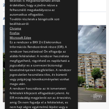
beállítás is megváltoztatható annak
2026.02.06.
érdekében, hogy a jövőre nézve a
felhasználó megakadályozza az
automatikus elfogadást.
A cikk galériája
További részletek a böngészők süti
beállításairól:
Chrome
Firefox
Microsoft Edge
Ez a rendszer a BKV Zrt Elektronikus
Információs Rendszerének része (EIR). A
rendszer használatával Ön elfogadja az
alábbi feltételeket: A rendszer használata
megfigyelhető, rögzithető es naplózható a
jogszabályi es a szervezet biztonsági
követelményeinek megfelelően. A rendszer
jogosulatlan használata tilos, és büntető
vagy polgárjogi következményeket vonhat
maga után.
A rendszer használata az itt ismertetett
feltételek kifejezett elfogadását jelenti. Az
EIR mindaddig megjeleníti ezt az értesitést,
amig Ön nem fogadja el a feltételeket, es
nem hajt végre egyértelmű lépést vagy a