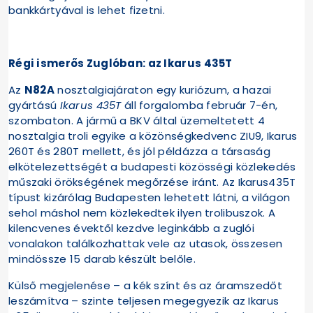
bankkártyával is lehet fizetni.
Régi ismerős Zuglóban: az Ikarus 435T
Az
N82A
nosztalgiajáraton egy kuriózum, a hazai
gyártású
Ikarus 435T
áll forgalomba február 7-én,
szombaton. A jármű a BKV által üzemeltetett 4
nosztalgia troli egyike a közönségkedvenc ZIU9, Ikarus
260T és 280T mellett, és jól példázza a társaság
elkötelezettségét a budapesti közösségi közlekedés
műszaki örökségének megőrzése iránt. Az Ikarus435T
típust kizárólag Budapesten lehetett látni, a világon
sehol máshol nem közlekedtek ilyen trolibuszok. A
kilencvenes évektől kezdve leginkább a zuglói
vonalakon találkozhattak vele az utasok, összesen
mindössze 15 darab készült belőle.
Külső megjelenése – a kék színt és az áramszedőt
leszámítva – szinte teljesen megegyezik az Ikarus