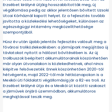
Erzsébet királyné útjáig hosszabbították meg, új
végállomása pedig az akkor jelentősen bővített Uzsoki
Utcai Kórháznál kapott helyet. Ez a fejlesztés tovább
javította a közlekedési lehetőségeket, különösen az
egészségügyi intézmény megközelíthetősége
szempontjából.
Húsz év után újabb jelentős fejlesztés valósult meg a
fővárosi troliközlekedésben: a járműpark megújítása új
távlatokat nyitott a hálózat bővítésében is. Az új
trolibuszok beépített akkumulátorainak köszönhetően
már olyan útvonalakon is közlekedhetnek, ahol nincs
kiépítve felsővezeték. Ennek köszönhetően 2020-tól
hétvégente, majd 2022-től már hétköznapokon is a
Mexikói úti földalatti végállomásig jár a 82-es troli. Az
Erzsébet királyné útja és a Mexikói út közötti szakaszt
a járművek önjáró üzemmódban, akkumulátoros
meghajtással teszik meg.