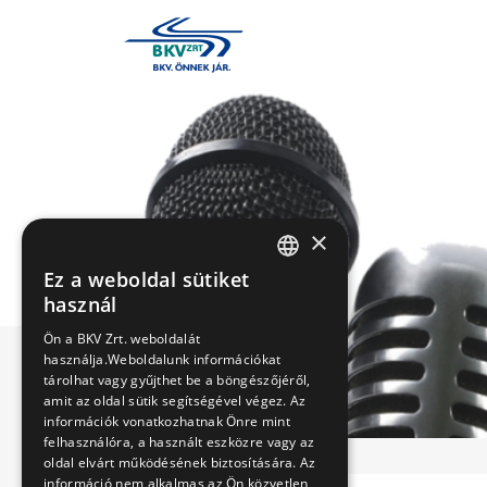
×
Ez a weboldal sütiket
HUNGARIAN
használ
ENGLISH
Ön a BKV Zrt. weboldalát
használja.Weboldalunk információkat
tárolhat vagy gyűjthet be a böngészőjéről,
amit az oldal sütik segítségével végez. Az
információk vonatkozhatnak Önre mint
felhasználóra, a használt eszközre vagy az
oldal elvárt működésének biztosítására. Az
információ nem alkalmas az Ön közvetlen