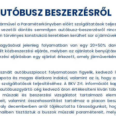
AUTÓBUSZ BESZERZÉSRŐL
járművel a Paraméterkönyvben előírt szolgáltatások telje
g vezetői döntés semmilyen autóbusz-beszerzésről ninc
yen törvényes konstrukció keretében kerülhet sor a járműv
áhagyásával jelenleg folyamatban van egy 20+50% da
lt közbeszerzési eljárás, melyben az ajánlatok benyújtá
zési eljárásban egy ajánlat érkezett, amely járművenként 
sznált autóbuszpiacot folyamatosan figyelik, kedvező
apota és magas életkora indokol, valamint az is, hogy 
szolgáltatások teljesítéséhez. A BKV Zrt. információt k
 autóbuszgyártó cég kedvező áron értékesíteni kíván tö
 műszaki és beszerzési vizsgálatot tartalmazó elem
it, valamint összehasonlítást tartalmaz a piacon bes
valy decemberben arról tájékoztatta társaságunkat, hog
mailben tisztáztuk a buszok műszaki paramétereit, mely