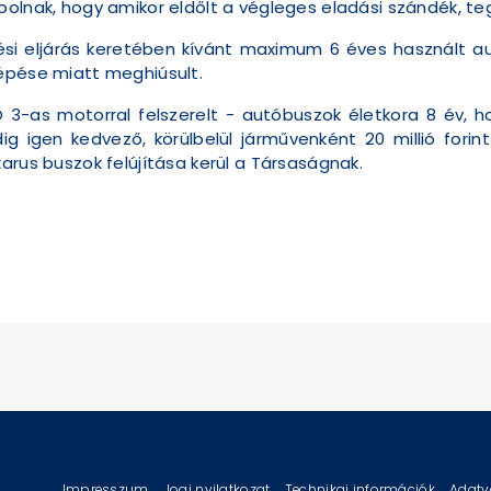
olnak, hogy amikor eldőlt a végleges eladási szándék, tegy
ési eljárás keretében kívánt maximum 6 éves használt au
épése miatt meghiúsult.
RO 3-as motorral felszerelt - autóbuszok életkora 8 év, 
ig igen kedvező, körülbelül járművenként 20 millió forin
arus buszok felújítása kerül a Társaságnak.
Impresszum
Jogi nyilatkozat
Technikai információk
Adatv