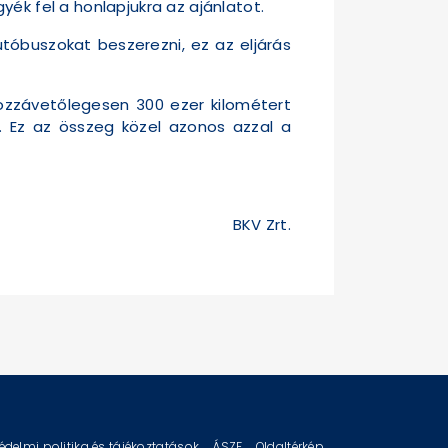
ék fel a honlapjukra az ajánlatot.
tóbuszokat beszerezni, ez az eljárás
hozzávetőlegesen 300 ezer kilométert
t. Ez az összeg közel azonos azzal a
BKV Zrt.
édelmi politika és tájékoztatások
ÁSZF
Oldaltérkép