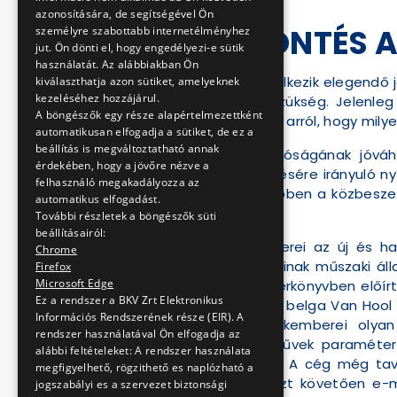
azonosítására, de segítségével Ön
NINCS DÖNTÉS 
személyre szabottabb internetélményhez
jut. Ön dönti el, hogy engedélyezi-e sütik
használatát. Az alábbiakban Ön
A BKV Zrt. nem rendelkezik elegendő 
kiválaszthatja azon sütiket, amelyeknek
kezeléséhez hozzájárul.
beszerzésére van szükség. Jelenle
A böngészők egy része alapértelmezettként
vizsgálatokat folytat arról, hogy mil
automatikusan elfogadja a sütiket, de ez a
beállítás is megváltoztatható annak
Az BKV Zrt. Igazgatóságának jóv
érdekében, hogy a jövőre nézve a
autóbuszok beszerzésére irányuló nyí
felhasználó megakadályozza az
tegnapi nap) volt. Ebben a közbeszer
automatikus elfogadást.
árat tartalmaz.
További részletek a böngészők süti
beállításairól:
A BKV Zrt. szakemberei az új és ha
Chrome
Társaság autóbuszainak műszaki áll
Firefox
Microsoft Edge
járművel a Paraméterkönyvben előírt 
Ez a rendszer a BKV Zrt Elektronikus
lehetőségről, hogy a belga Van Hool
Információs Rendszerének része (EIR). A
jelenleg a BKV szakemberei olyan
rendszer használatával Ön elfogadja az
megvizsgálja a járművek paramétere
alábbi feltételeket: A rendszer használata
életkorú járművekről. A cég még ta
megfigyelhető, rögzithető es naplózható a
kíván értékesíteni. Ezt követően e-
jogszabályi es a szervezet biztonsági