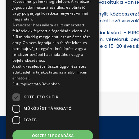
követelményeinek megfelelően. A rendszer
Budapesten. Akkor javasoltuk a Van Ho
jogosulatlan használata tilos, és büntető
vagy polgárjogi következményeket vonhat
A BKV Zrt 2008-ban nyílt közbeszerz
maga után.
azonban végül az ajánlattevő visszal
A rendszer használata az itt ismertetett
feltételek kifejezett elfogadását jelenti. Az
A Van Hool által eladni kívánt - EU
EIR mindaddig megjeleníti ezt az értesitést,
futottak forgalomban, vételáruk ped
amig Ön nem fogadja el a feltételeket, es
költséggel, amennyibe a 15-20 éves Ik
nem hajt végre egyértelmű lépést vagy a
rendszer további használatához vagy a
2009. február 26.
bejelentkezéshez.
A sütik kezelésével összefüggő részletes
adatvédelmi tájékoztatás az alábbi linken
érhető el.
Süti tájékoztató
Bővebben
KÖTELEZŐ SÜTIK
MŰKÖDÉST TÁMOGATÓ
EGYÉB
ÖSSZES ELFOGADÁSA
© Copyright 2026 BKV Zrt.