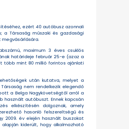
sítéséhez, ezért 40 autóbusz azonnali
s; a Társaság műszaki és gazdasági
ek megvásárlására.
rabszámú, maximum 3 éves csuklós
sának határideje február 25-e (azaz a
több mint 80 millió forintos ajánlati
 lehetőségek után kutatva, melyet a
a Társaság nem rendelkezik elegendő
apott a Belga Nagykövetségtől arról a
bb használt autóbuszt. Ennek kapcsán
zés elkészítésén dolgoznak, amely
zerezhető hasonló felszereltségű és
y 2009. év elején használt buszokat
 alapján kiderült, hogy alkalmazható