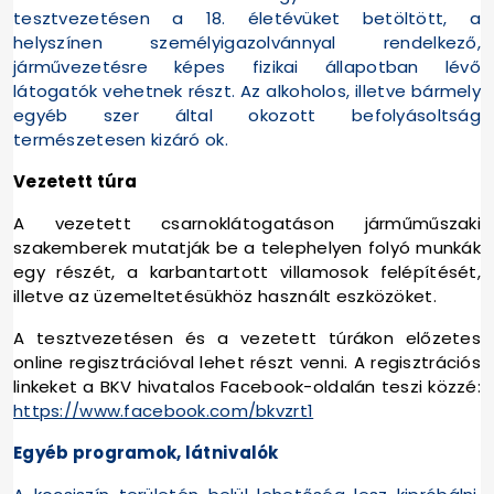
tesztvezetésen a 18. életévüket betöltött, a
helyszínen személyigazolvánnyal rendelkező,
járművezetésre képes fizikai állapotban lévő
látogatók vehetnek részt. Az alkoholos, illetve bármely
egyéb szer által okozott befolyásoltság
természetesen kizáró ok.
Vezetett túra
A vezetett csarnoklátogatáson járműműszaki
szakemberek mutatják be a telephelyen folyó munkák
egy részét, a karbantartott villamosok felépítését,
illetve az üzemeltetésükhöz használt eszközöket.
A tesztvezetésen és a vezetett túrákon előzetes
online regisztrációval lehet részt venni. A regisztrációs
linkeket a BKV hivatalos Facebook-oldalán teszi közzé:
https://www.facebook.com/bkvzrt1
Egyéb programok, látnivalók