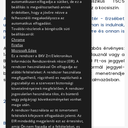
R11-es
jelzésű
kétkocsi
s
klasszikus T5C5
automatikusan elfogadja a sütiket, de ez a
beállítás is megváltoztatható annak
szerelvénnyel is megközelíthető lesz a kocsiszín.
érdekében, hogy a jövőre nézve a
felhasználó megakadályozza az
Az N12 és az R11 járatok a Széchenyi tér - Erzsébet
automatikus elfogadást.
utcánál érkeznek a kocsiszínhez, és onnan is indulnak,
További részletek a böngészők süti
míg az N14-es járat behajt a telephelyre és onnan is
beállításairól:
indul vissza a Lehel térre.
Chrome
Firefox
Az N jelzésű járatokra nosztalgia díjszabás érvényes:
Microsoft Edge
14 év alatt ingyenes, 14 év felett a kalauznál vagy a
Ez a rendszer a BKV Zrt Elektronikus
BudapestGo applikációban váltott 500 Ft-os jeggyel
Információs Rendszerének része (EIR). A
lehet felszállni, az R jelzésű járat normál jeggyel-
rendszer használatával Ön elfogadja az
alábbi feltételeket: A rendszer használata
bérlettel vehető igénybe. A járatok menetrendje
megfigyelhető, rögzithető es naplózható a
szintén megtalálható a BudapestGo alkalmazásban.
jogszabályi es a szervezet biztonsági
követelményeinek megfelelően. A rendszer
jogosulatlan használata tilos, és büntető
vagy polgárjogi következményeket vonhat
2025. április 24.
maga után.
A rendszer használata az itt ismertetett
feltételek kifejezett elfogadását jelenti. Az
EIR mindaddig megjeleníti ezt az értesitést,
BKV Zrt.
amig Ön nem fogadja el a feltételeket, es