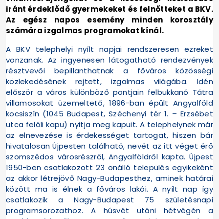
iránt érdeklődő gyermekeket és felnőtteket a BKV.
Az egész napos esemény minden korosztály
számára izgalmas programokat kínál.
A BKV telephelyi nyílt napjai rendszeresen ezreket
vonzanak. Az ingyenesen látogatható rendezvények
résztvevői bepillanthatnak a főváros közösségi
közlekedésének rejtett, izgalmas világába. Idén
először a város különböző pontjain felbukkanó Tátra
villamosokat üzemeltető, 1896-ban épült Angyalföld
kocsiszín (1045 Budapest, Széchenyi tér 1. – Erzsébet
utca felőli kapu) nyitja meg kapuit. A telephelynek már
az elnevezése is érdekességet tartogat, hiszen bár
hivatalosan Újpesten található, nevét az itt véget érő
szomszédos városrészről, Angyalföldről kapta. Újpest
1950-ben csatlakozott 23 önálló település egyikeként
az akkor létrejövő Nagy-Budapesthez, aminek határai
között ma is élnek a főváros lakói. A nyílt nap így
csatlakozik a Nagy-Budapest 75 születésnapi
programsorozathoz. A húsvét utáni hétvégén a