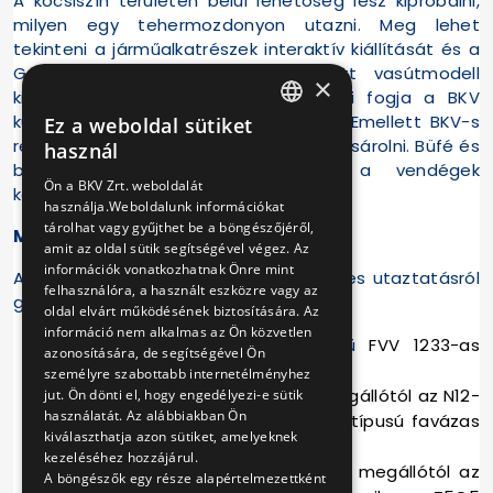
A kocsiszín területén belül lehetőség lesz kipróbálni,
milyen egy tehermozdonyon utazni. Meg lehet
tekinteni a járműalkatrészek interaktív kiállítását és a
Ganz csuklós villamoson elhelyezett vasútmodell
×
kiállítást. A kisebbeket most is várni fogja a BKV
különleges duplacsuklós Játszóbusza. Emellett BKV-s
Ez a weboldal sütiket
HUNGARIAN
relikviákat, ajándéktárgyakat is lehet vásárolni. Büfé és
használ
baba-mama szoba is szolgálja a vendégek
ENGLISH
Ön a BKV Zrt. weboldalát
kényelmét.
használja.Weboldalunk információkat
tárolhat vagy gyűjthet be a böngészőjéről,
Megközelítés
amit az oldal sütik segítségével végez. Az
információk vonatkozhatnak Önre mint
A különleges alkalomra a BKV különleges utaztatásról
felhasználóra, a használt eszközre vagy az
gondoskodik.
oldal elvárt működésének biztosítására. Az
információ nem alkalmas az Ön közvetlen
A Lehel térről az
N14-es
jelzésű
FVV 1233-as
azonosítására, de segítségével Ön
pályaszámú „bengáli” villamossal,
személyre szabottabb internetélményhez
Rákospalotáról
,
a Kossuth utca megállótól az N12-
jut. Ön dönti el, hogy engedélyezi-e sütik
használatát. Az alábbiakban Ön
es
jelzésű
2806-os pályaszámú,
K
típusú favázas
kiválaszthatja azon sütiket, amelyeknek
nosztalgia-villamossal,
kezeléséhez hozzájárul.
Káposztásmegyerről
,
a Megyeri út megállótól az
A böngészők egy része alapértelmezettként