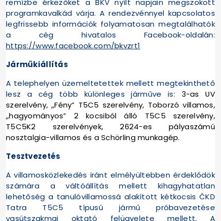
remízbe érkezőket a BKV nyílt napjain megszokott
programkavalkád várja. A rendezvénnyel kapcsolatos
legfrissebb információk folyamatosan megtalálhatók
a cég hivatalos Facebook-oldalán:
https://www.facebook.com/bkvzrt1
Járműkiállítás
A telephelyen üzemeltetettek mellett megtekinthető
lesz a cég több különleges járműve is:
3-as UV
szerelvény, „Fény” T5C5 szerelvény, Toborzó villamos,
„hagyományos” 2 kocsiból álló T5C5 szerelvény,
T5C5K2 szerelvények, 2624-es pályaszámú
nosztalgia-villamos és a Schörling munkagép.
Tesztvezetés
A villamosközlekedés iránt elmélyültebben érdeklődök
számára a váltóállítás mellett kihagyhatatlan
lehetőség a tanulóvillamossá alakított kétkocsis ČKD
Tatra T5C5 típusú jármű próbavezetése
vasútszakmai oktató felügyelete mellett. A