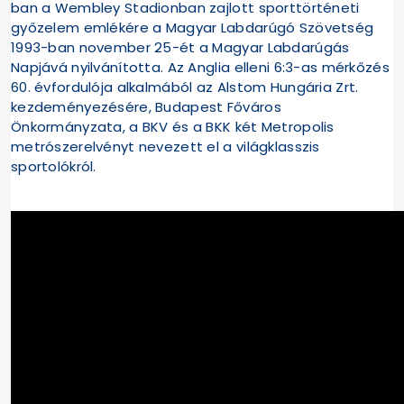
ban a Wembley Stadionban zajlott sporttörténeti
győzelem emlékére a Magyar Labdarúgó Szövetség
1993-ban november 25-ét a Magyar Labdarúgás
Napjává nyilvánította. Az Anglia elleni 6:3-as mérkőzés
60. évfordulója alkalmából az Alstom Hungária Zrt.
kezdeményezésére, Budapest Főváros
Önkormányzata, a BKV és a BKK két Metropolis
metrószerelvényt nevezett el a világklasszis
sportolókról.