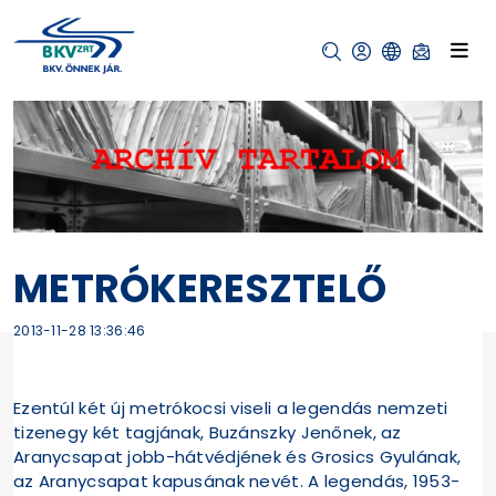
METRÓKERESZTELŐ
2013-11-28 13:36:46
Ezentúl két új metrókocsi viseli a legendás nemzeti
tizenegy két tagjának, Buzánszky Jenőnek, az
Aranycsapat jobb-hátvédjének és Grosics Gyulának,
az Aranycsapat kapusának nevét. A legendás, 1953-