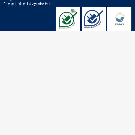
E-mail cím: bkv@bkv.hu