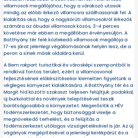
villamosok megállójához, hogy a várakozó utasok
mindig az előbb érkező villamosra szállhassanak fel. A
kialakítás oka, hogy a nagykörúti villamosokról érkezők
számára az óbudai villamosok közös, 3-4 perces
követése már ebben a megállóban érvényesüljön. A
Batthyány tér felé közlekedő villamosok megállója a
17-es járat jelenlegi végállomásának helyén lesz, de a
peron a sínek másik oldalára kerül.
A Bem rakpart turisztikai és városképi szempontból is
rendkívül fontos terület, ezért a villamosvonal
fejlesztésének előkészítésekor kiemelten figyeltünk a
végleges környezet kialakítására. A Batthyány tér és a
Margit híd közötti szakaszt teljesen felújítjuk: padokkal,
új burkolattal és növények telepítésével teszik
barátságosabbá a környezetet. Megerősítik a HÉV
födémszerkezetét, hogy biztonsággal viselje a
megnövekedő terhelést, és a felújítás a
födémszerkezet utólagos vízszigetelésével is jár. Az új
vágányok megépítésével a jelenlegi kerékpárút és a