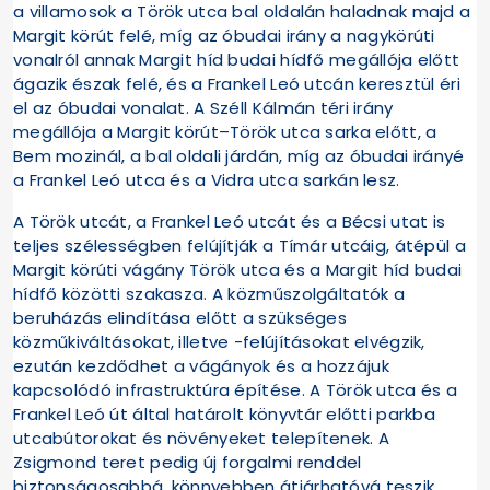
a villamosok a Török utca bal oldalán haladnak majd a
Margit körút felé, míg az óbudai irány a nagykörúti
vonalról annak Margit híd budai hídfő megállója előtt
ágazik észak felé, és a Frankel Leó utcán keresztül éri
el az óbudai vonalat. A Széll Kálmán téri irány
megállója a Margit körút–Török utca sarka előtt, a
Bem mozinál, a bal oldali járdán, míg az óbudai irányé
a Frankel Leó utca és a Vidra utca sarkán lesz.
A Török utcát, a Frankel Leó utcát és a Bécsi utat is
teljes szélességben felújítják a Tímár utcáig, átépül a
Margit körúti vágány Török utca és a Margit híd budai
hídfő közötti szakasza. A közműszolgáltatók a
beruházás elindítása előtt a szükséges
közműkiváltásokat, illetve -felújításokat elvégzik,
ezután kezdődhet a vágányok és a hozzájuk
kapcsolódó infrastruktúra építése. A Török utca és a
Frankel Leó út által határolt könyvtár előtti parkba
utcabútorokat és növényeket telepítenek. A
Zsigmond teret pedig új forgalmi renddel
biztonságosabbá, könnyebben átjárhatóvá teszik,