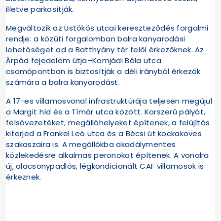
illetve parkosítják.
Megváltozik az Üstökös utcai kereszteződés forgalmi
rendje: a közúti forgalomban balra kanyarodási
lehetőséget ad a Batthyány tér felől érkezőknek. Az
Árpád fejedelem útja–Komjádi Béla utca
csomópontban is biztosítják a déli irányból érkezők
számára a balra kanyarodást.
A 17-es villamosvonal infrastruktúrája teljesen megújul
a Margit híd és a Tímár utca között. Korszerű pályát,
felsővezetéket, megállóhelyeket építenek, a felújítás
kiterjed a Frankel Leó utca és a Bécsi út kockaköves
szakaszaira is. A megállókba akadálymentes
közlekedésre alkalmas peronokat építenek. A vonalra
új, alacsonypadlós, légkondicionált CAF villamosok is
érkeznek.