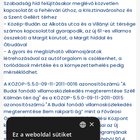
Szabadság híd felújításakor meglévő közvetlen
kapcsolatát a Fehérvári úthoz, a Krisztinavároshoz és
a Szent Gellért térhez
- Közép-Budán az Alkotás utca és a Villányi út térsége
számos kapcsolattal gyarapodik, az új 61-es villamos
összeköti a Margit körutat, a Margit híddal és
Óbudával
- A gyors és megbízható villamosjáratok
létrehozásával az autóforgalom is csökkenhet, a
torlódások mértéke és a környezetterhelés pedig
mérséklődhet.
A KÖZOP-5.5.0-09-11-2011-0016 azonosítószámú "A
Budai fonódó villamosközlekedés megteremtése Széll
Kálmán téri ág" és a KÖZOP-5.5.0-09-11-2011-0015
azonosítószámú "A Budai fonódó villamosközlekedés
megteremtése Bem rakparti ág” mint a Fővárosi
Önkormányzat és a Budapesti Közlekedési Központ
×
kiemelt közlekedésfejlesztési beruházásai az Új
Széchenyi Terv Közlekedési Operatív Programjának
Ez a weboldal sütiket
HUNGARIAN
segítségével európai uniós és hazai forrásból 90,4