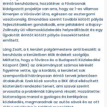
érintő beruházásra, hozzátéve: a Fővárosnak
kidolgozott projektje van arra, hogy az 1-es villamos
kimenjen a Vörösvári útra, egészen az esztergomi
vasútvonalig. Elmondása szerint további kötött pályás
fejlesztésekben gondolkodik, erre példaként a Bajcsy-
Zsilinszky úti villamosközlekedés helyreállítását és egy
Újpalotát érintőt kötött pályás összeköttetést
említett.
Láng Zsolt, a II. kerület polgármestere arról beszélt: a
beruházás a kerületben élők érdekeit szolgálja.
Méltatta, hogy a főváros és a Budapesti Közlekedési
Központ (BKK) az önkormányzat számos kérését
figyelme vette, így a korábbi, a kerületet sok
szempontból hátrányosan érintő tervek jelentősen
átalakultak. Ezek közé sorolta a BKK által elkészített
közterületi rendezési tervet, ami szavai szerint
orvosolta a problémák túlnyomó részét. Hozzátette:
biztonságos marad a gyalogos és kerékpáros
közlekedés, megmaradnak az autós sávok és az ott