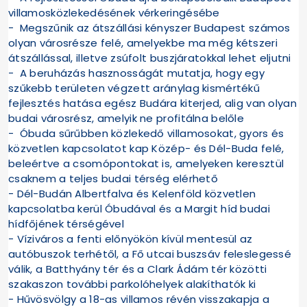
villamosközlekedésének vérkeringésébe
- Megszűnik az átszállási kényszer Budapest számos
olyan városrésze felé, amelyekbe ma még kétszeri
átszállással, illetve zsúfolt buszjáratokkal lehet eljutni
- A beruházás hasznosságát mutatja, hogy egy
szűkebb területen végzett aránylag kismértékű
fejlesztés hatása egész Budára kiterjed, alig van olyan
budai városrész, amelyik ne profitálna belőle
- Óbuda sűrűbben közlekedő villamosokat, gyors és
közvetlen kapcsolatot kap Közép- és Dél-Buda felé,
beleértve a csomópontokat is, amelyeken keresztül
csaknem a teljes budai térség elérhető
- Dél-Budán Albertfalva és Kelenföld közvetlen
kapcsolatba kerül Óbudával és a Margit híd budai
hídfőjének térségével
- Víziváros a fenti előnyökön kívül mentesül az
autóbuszok terhétől, a Fő utcai buszsáv feleslegessé
válik, a Batthyány tér és a Clark Ádám tér közötti
szakaszon további parkolóhelyek alakíthatók ki
- Hűvösvölgy a 18-as villamos révén visszakapja a