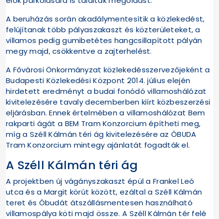
élők parkolására is találtak megoldást.
A beruházás során akadálymentesítik a közlekedést,
felújítanak több pályaszakaszt és közterületeket, a
villamos pedig gumibetétes hangcsillapított pályán
megy majd, csökkentve a zajterhelést.
A Fővárosi Önkormányzat közlekedésszervezőjeként a
Budapesti Közlekedési Központ 2014. július elején
hirdetett eredményt a budai fonódó villamoshálózat
kivitelezésére tavaly decemberben kiírt közbeszerzési
eljárásban. Ennek értelmében a villamoshálózat Bem
rakparti ágát a BEM Tram Konzorcium építheti meg,
míg a Széll Kálmán téri ág kivitelezésére az ÓBUDA
Tram Konzorcium mintegy ajánlatát fogadták el.
A Széll Kálmán téri ág
A projektben új vágányszakaszt épül a Frankel Leó
utca és a Margit körút között, ezáltal a Széll Kálmán
teret és Óbudát átszállásmentesen használható
villamospálya köti majd össze. A Széll Kálmán tér felé