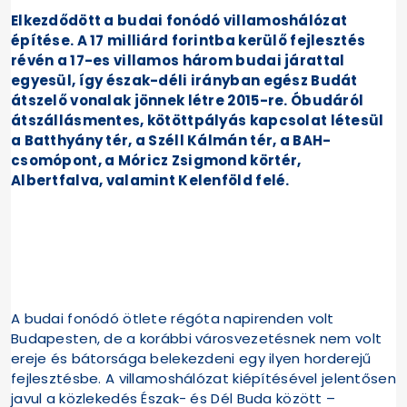
Elkezdődött a budai fonódó villamoshálózat
építése. A 17 milliárd forintba kerülő fejlesztés
révén a 17-es villamos három budai járattal
egyesül, így észak-déli irányban egész Budát
átszelő vonalak jönnek létre 2015-re. Óbudáról
átszállásmentes, kötöttpályás kapcsolat létesül
a Batthyány tér, a Széll Kálmán tér, a BAH-
csomópont, a Móricz Zsigmond körtér,
Albertfalva, valamint Kelenföld felé.
A budai fonódó ötlete régóta napirenden volt
Budapesten, de a korábbi városvezetésnek nem volt
ereje és bátorsága belekezdeni egy ilyen horderejű
fejlesztésbe. A villamoshálózat kiépítésével jelentősen
javul a közlekedés Észak- és Dél Buda között –