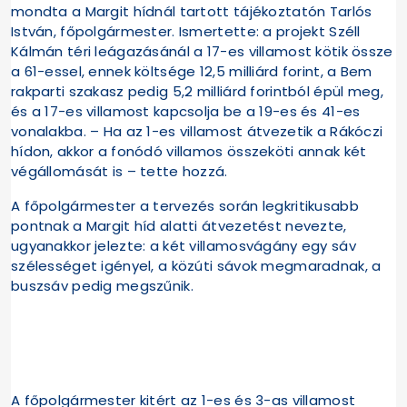
mondta a Margit hídnál tartott tájékoztatón Tarlós
István, főpolgármester. Ismertette: a projekt Széll
Kálmán téri leágazásánál a 17-es villamost kötik össze
a 61-essel, ennek költsége 12,5 milliárd forint, a Bem
rakparti szakasz pedig 5,2 milliárd forintból épül meg,
és a 17-es villamost kapcsolja be a 19-es és 41-es
vonalakba. – Ha az 1-es villamost átvezetik a Rákóczi
hídon, akkor a fonódó villamos összeköti annak két
végállomását is – tette hozzá.
A főpolgármester a tervezés során legkritikusabb
pontnak a Margit híd alatti átvezetést nevezte,
ugyanakkor jelezte: a két villamosvágány egy sáv
szélességet igényel, a közúti sávok megmaradnak, a
buszsáv pedig megszűnik.
A főpolgármester kitért az 1-es és 3-as villamost