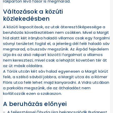
rakparton lévő fasor is megmarad.
Változások a közúti
közlekedésben
A közúti kapacitások, az utak áteresztőképessége a
beruházás következtében nem csökken. Mivel a Margit
híd alatt két irányba haladó villamos csak egy forgalmi
sávnyi területet foglal el, a jelenleg dél felé haladó sáv
megmarad, a buszsáv megszűnik. Az Árpád fejedelem
útja és az alsó rakpart közötti forgalmat a villamos
nem keresztezi, mivel csak a lehajtót követően tér át
az út másik oldalára.
A Török utcán két sáv halad egyenesen a Margit körút
felé, a szélső sávból jobbra, a Margit utca és a Rómer
Flóris utca felé lehet majd kanyarodni. A Vidra utcában
a parkolás megszűnik, de az áthaladást nem
korlátozzák ezen a szakaszon.
A beruházás előnyei
- A fejlesztéssel Óbuda újra bekapcsolódik Budapest