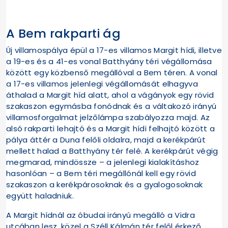
A Bem rakparti ág
Új villamospálya épül a 17-es villamos Margit hídi, illetve
a 19-es és a 41-es vonal Batthyány téri végállomása
között egy közbenső megállóval a Bem téren. A vonal
a 17-es villamos jelenlegi végállomását elhagyva
áthalad a Margit híd alatt, ahol a vágányok egy rövid
szakaszon egymásba fonódnak és a váltakozó irányú
villamosforgalmat jelzőlámpa szabályozza majd. Az
alsó rakparti lehajtó és a Margit hídi felhajtó között a
pálya áttér a Duna felőli oldalra, majd a kerékpárút
mellett halad a Batthyány tér felé. A kerékpárút végig
megmarad, mindössze – a jelenlegi kialakításhoz
hasonlóan – a Bem téri megállónál kell egy rövid
szakaszon a kerékpárosoknak és a gyalogosoknak
együtt haladniuk.
A Margit hídnál az óbudai irányú megálló a Vidra
utcában lesz, közel a Széll Kálmán tér felől érkező