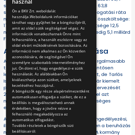
használ
százalékos (Széll Kálmán téri ág), illetve 63,8
ENGLISH
Ön a BKV Zrt. weboldalát
százalékos (Bem rakparti ág) uniós támogatási ráta
használja.Weboldalunk információkat
mellett valósulnak meg. A budai fonódó összköltsége:
tárolhat vagy gyűjthet be a böngészőjéről,
17,6 milliárd Ft, a Széll Kálmán téri ág költsége 12,5
amit az oldal sütik segítségével végez. Az
milliárd Ft, a Bem rakparti ág költsége pedig 5,1 milliárd
információk vonatkozhatnak Önre mint
Ft.
felhasználóra, a használt eszközre vagy az
oldal elvárt működésének biztosítására. Az
A Széll Kálmán tér felújítása
információ nem alkalmas az Ön közvetlen
azonosítására, de segítségével Ön
A Széll Kálmán tér, Budapest egyik legforgalmasabb
személyre szabottabb internetélményhez
terének állapota az utóbbi években jelentősen
jut. Ön dönti el, hogy engedélyezi-e sütik
leromlott. A korábban több éven át ígért, de Tarlós
használatát. Az alábbiakban Ön
kiválaszthatja azon sütiket, amelyeknek
István főpolgármester programjában már kiemelt
kezeléséhez hozzájárul.
projektként szereplő fejlesztés érdemi tervezését
A böngészők egy része alapértelmezettként
2011-ben az alapoktól kezdték meg, mivel azt
automatikusan elfogadja a sütiket, de ez a
megelőzően nem történtek meg a szükséges
beállítás is megváltoztatható annak
előkészítő munkák.
érdekében, hogy a jövőre nézve a
felhasználó megakadályozza az
Az elmúlt évek előkészítési, tervezési, engedélyezési,
automatikus elfogadást.
illetve forrásbiztosítási munkáit követően a beruházás
További részletek a böngészők süti
beállításairól:
megszerezte az építési engedélyeket. A kormány