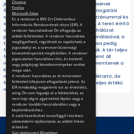
Chrome
jelentős részben biztosítja a tér átépítésének
Firefox
finanszírozását, az ehhez szükséges támogatási
Microsoft Edge
szerződések a Nemzeti Fejlesztési Minisztériummal és
Ez a rendszer a BKV Zrt Elektronikus
a Belügyminisztériummal megköttettek. A teret érintő
Információs Rendszerének része (EIR). A
villamoshálózat a Budai fonódó villamoshálózat
rendszer használatával Ön elfogadja az
alábbi feltételeket: A rendszer használata
projekt európai uniós forrásainak felhasználásával, a
megfigyelhető, rögzithető es naplózható a
tér egyéb kiviteli munkáinak finanszírozása pedig
jogszabályi es a szervezet biztonsági
fővárosi, illetve állami forrásokból történik. A tér teljes
követelményeinek megfelelően. A rendszer
felújítására mintegy nettó 5,2 milliárd forint áll
jogosulatlan használata tilos, és büntető
rendelkezésre. Mindezek lehetőséget teremtenek a
vagy polgárjogi következményeket vonhat
kivitelezési munkák 2014 végén történő
maga után.
megkezdésére, a Széll Kálmán tér mértéktartó, de
A rendszer használata az itt ismertetett
feltételek kifejezett elfogadását jelenti. Az
funkcionális és városképi szempontból teljes értékű
EIR mindaddig megjeleníti ezt az értesitést,
megújítására.
amig Ön nem fogadja el a feltételeket, es
nem hajt végre egyértelmű lépést vagy a
rendszer további használatához vagy a
bejelentkezéshez.
A sütik kezelésével összefüggő részletes
adatvédelmi tájékoztatás az alábbi linken
érhető el.
Süti tájékoztató
Bővebben