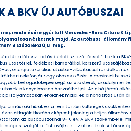
K A BKV ÚJ AUTÓBUSZAI
 megrendelésére gyártott Mercedes-Benz Citaro K tí
folyamatosan érkeznek majd. Az autóbusz-állomány fia
aknem 8 százaléka újul meg.
retű autóbusz tartós bérleti szerződéssel érkezik a BKV-h
kus utastérrel, fedélzeti kamerákkal, korszerű utastájéko
-es, energiatakarékos utastér-világítással rendelkeznek. 
feltöltheti telefonját vagy okoseszközét. A maximidi buszok
agyobb befogadóképességű az utasterük, akadálymentes
utasok is kényelmesen használhatják. Az első jármű elkés
rabjai folyamatosan érkeznek majd, és a honosítás után á
lja: a műszaki hibák és a fenntartási költségek csökkenté
 éves átlagéletkorához képest jelenleg a teljes állomány 
lettartam az autóbuszoknál 8-10 év. A BKV szakemberei m
tonságos szolgáltatást nyújtson az utasoknak. A társasá