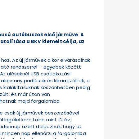
pusú autóbuszok első járműve. A
talítása a BKV kiemelt célja, az
oz. Az új járművek a kor elvárásainak
ztató rendszerrel – egyebek között
Az üléseknél USB csatlakozási
 alacsony padlósak és klimatizáltak, a
 kialakításuknak köszönhetően pedig
zült, és már úton van
llhatnak majd forgalomba.
se csak új járművek beszerzésével
átlagéletkora több mint 12 év,
indennap azért dolgoznak, hogy az
g minden nap ellenőrzi a forgalomba