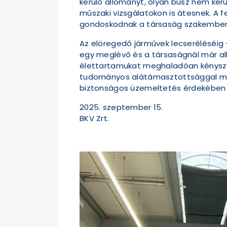
kerülő állományt, olyan busz nem kerü
műszaki vizsgálatokon is átesnek. A 
gondoskodnak a társaság szakember
Az elöregedő járművek lecseréléséig 
egy meglévő és a társaságnál már alk
élettartamukat meghaladóan kénysze
tudományos alátámasztottsággal megh
biztonságos üzemeltetés érdekében
2025. szeptember 15.
BKV Zrt.