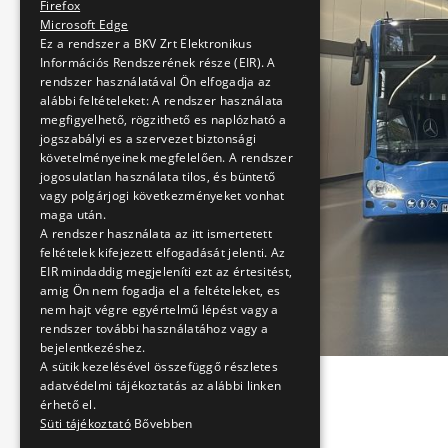
Firefox
Microsoft Edge
Ez a rendszer a BKV Zrt Elektronikus
Információs Rendszerének része (EIR). A
rendszer használatával Ön elfogadja az
alábbi feltételeket: A rendszer használata
megfigyelhető, rögzithető es naplózható a
jogszabályi es a szervezet biztonsági
követelményeinek megfelelően. A rendszer
jogosulatlan használata tilos, és büntető
vagy polgárjogi következményeket vonhat
maga után.
A rendszer használata az itt ismertetett
feltételek kifejezett elfogadását jelenti. Az
EIR mindaddig megjeleníti ezt az értesitést,
amig Ön nem fogadja el a feltételeket, es
nem hajt végre egyértelmű lépést vagy a
rendszer további használatához vagy a
bejelentkezéshez.
A sütik kezelésével összefüggő részletes
adatvédelmi tájékoztatás az alábbi linken
érhető el.
Süti tájékoztató
Bővebben