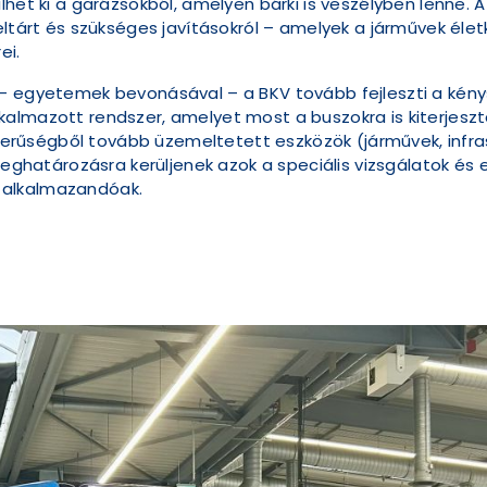
lhet ki a garázsokból, amelyen bárki is veszélyben lenne.
feltárt és szükséges javításokról – amelyek a járművek él
ei.
– egyetemek bevonásával – a BKV tovább fejleszti a kénysz
almazott rendszer, amelyet most a buszokra is kiterjeszt
rűségből tovább üzemeltetett eszközök (járművek, infra
atározásra kerüljenek azok a speciális vizsgálatok és e
 alkalmazandóak.