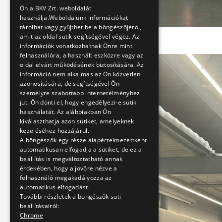
ENGLISH
Ön a BKV Zrt. weboldalát
használja.Weboldalunk információkat
tárolhat vagy gyűjthet be a böngészőjéről,
amit az oldal sütik segítségével végez. Az
információk vonatkozhatnak Önre mint
felhasználóra, a használt eszközre vagy az
oldal elvárt működésének biztosítására. Az
információ nem alkalmas az Ön közvetlen
azonosítására, de segítségével Ön
személyre szabottabb internetélményhez
jut. Ön dönti el, hogy engedélyezi-e sütik
használatát. Az alábbiakban Ön
kiválaszthatja azon sütiket, amelyeknek
kezeléséhez hozzájárul.
A böngészők egy része alapértelmezettként
automatikusan elfogadja a sütiket, de ez a
beállítás is megváltoztatható annak
érdekében, hogy a jövőre nézve a
felhasználó megakadályozza az
automatikus elfogadást.
További részletek a böngészők süti
beállításairól:
Chrome