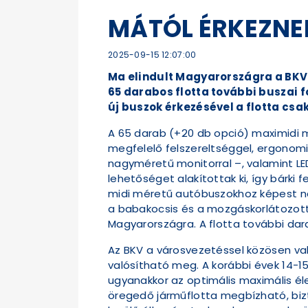
MÁTÓL ÉRKEZNE
2025-09-15 12:07:00
Ma elindult Magyarországra a BKV
65 darabos flotta további buszai 
új buszok érkezésével a flotta cs
A 65 darab (+20 db opció) maximidi mé
megfelelő felszereltséggel, ergonomi
nagyméretű monitorral –, valamint LED
lehetőséget alakítottak ki, így bárki 
midi méretű autóbuszokhoz képest n
a babakocsis és a mozgáskorlátozott 
Magyarországra. A flotta további da
Az BKV a városvezetéssel közösen val
valósítható meg. A korábbi évek 14-15
ugyanakkor az optimális maximális é
öregedő járműflotta megbízható, biz