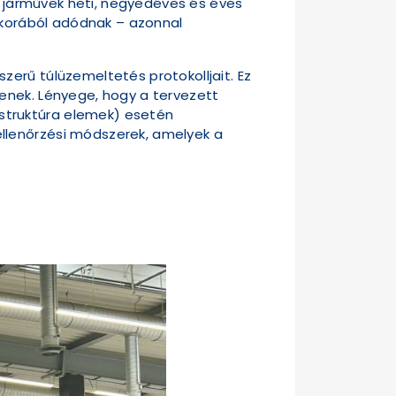
 A járművek heti, negyedéves és éves
etkorából adódnak – azonnal
erű túlüzemeltetés protokolljait. Ez
enek. Lényege, hogy a tervezett
struktúra elemek) esetén
llenőrzési módszerek, amelyek a