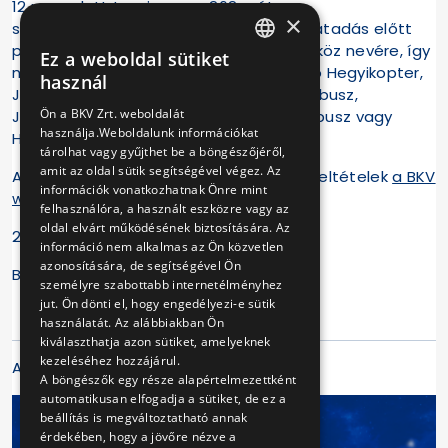
12 perc alatt teszi meg a 262 méteres
×
szintkülönbséget. Érdekesség, hogy az átadás előtt
pályázatot írtak ki az új közlekedési eszköz nevére, így
Ez a weboldal sütiket
HUNGARIAN
nem sokon múlt, hogy a Zugligeti Libegő Hegyikopter,
használ
Janikopter, Páros-János, Pár-perc, Zuglibusz,
ENGLISH
Ön a BKV Zrt. weboldalát
Jánoshegyi Zümmögő, Hegyi-dongó, Űrbusz vagy
használja.Weboldalunk információkat
Huza-vona névre hallgasson.
tárolhat vagy gyűjthet be a böngészőjéről,
amit az oldal sütik segítségével végez. Az
Az eseményről részletek és az utazási feltételek
a BKV
információk vonatkozhatnak Önre mint
weboldalán
elérhetők.
felhasználóra, a használt eszközre vagy az
oldal elvárt működésének biztosítására. Az
2026.06.27.
információ nem alkalmas az Ön közvetlen
azonosítására, de segítségével Ön
BKV Zrt.
személyre szabottabb internetélményhez
jut. Ön dönti el, hogy engedélyezi-e sütik
használatát. Az alábbiakban Ön
kiválaszthatja azon sütiket, amelyeknek
kezeléséhez hozzájárul.
A cikk galériája
A böngészők egy része alapértelmezettként
automatikusan elfogadja a sütiket, de ez a
beállítás is megváltoztatható annak
érdekében, hogy a jövőre nézve a