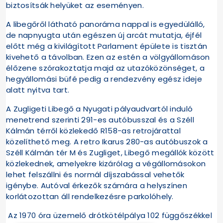
biztosítsák helyüket az eseményen.
A libegőről látható panoráma nappal is egyedülálló,
de napnyugta után egészen új arcát mutatja, éjfél
előtt még a kivilágított Parlament épülete is tisztán
kivehető a távolban. Ezen az estén a völgyállomáson
élőzene szórakoztatja majd az utazóközönséget, a
hegyállomási büfé pedig a rendezvény egész ideje
alatt nyitva tart.
A Zugligeti Libegő a Nyugati pályaudvartól induló
menetrend szerinti 291-es autóbusszal és a Széll
Kálmán térről közlekedő R158-as retrojárattal
közelíthető meg. A retro Ikarus 280-as autóbuszok a
Széll Kálmán tér M és Zugliget, Libegő megállók között
közlekednek, amelyekre kizárólag a végállomásokon
lehet felszállni és normál díjszabással vehetők
igénybe. Autóval érkezők számára a helyszínen
korlátozottan áll rendelkezésre parkolóhely.
Az 1970 óra üzemelő drótkötélpálya 102 függőszékkel