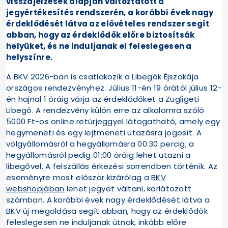
visszajelzések alapján változtatott a
jegyértékesítés rendszerén, a korábbi évek nagy
érdeklődését látva az elővételes rendszer segít
abban, hogy az érdeklődők előre biztosítsák
helyüket, és ne induljanak el feleslegesen a
helyszínre.
A BKV 2026-ban is csatlakozik a Libegők Éjszakája
országos rendezvényhez. Július 11-én 19 órától július 12-
én hajnal 1 óráig várja az érdeklődőket a Zugligeti
Libegő. A rendezvény külön erre az alkalomra szóló
5000 Ft-os online retúrjeggyel látogatható, amely egy
hegymeneti és egy lejtmeneti utazásra jogosít. A
völgyállomásról a hegyállomásra 00.30 percig, a
hegyállomásról pedig 01:00 óráig lehet utazni a
libegővel. A felszállás érkezési sorrendben történik. Az
eseményre most először kizárólag a
BKV
webshopjában
lehet jegyet váltani, korlátozott
számban. A korábbi évek nagy érdeklődését látva a
BKV új megoldása segít abban, hogy az érdeklődök
feleslegesen ne induljanak útnak, inkább előre