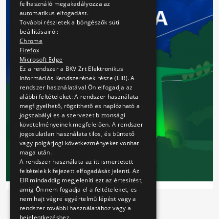
felhasználó megakadályozza az
automatikus elfogadást.
További részletek a böngészők süti
beállításairól:
Chrome
Firefox
Microsoft Edge
Ez a rendszer a BKV Zrt Elektronikus
Információs Rendszerének része (EIR). A
rendszer használatával Ön elfogadja az
alábbi feltételeket: A rendszer használata
megfigyelhető, rögzithető es naplózható a
jogszabályi es a szervezet biztonsági
követelményeinek megfelelően. A rendszer
jogosulatlan használata tilos, és büntető
vagy polgárjogi következményeket vonhat
maga után.
A rendszer használata az itt ismertetett
feltételek kifejezett elfogadását jelenti. Az
EIR mindaddig megjeleníti ezt az értesitést,
XI. Libegő Éjszakája
amig Ön nem fogadja el a feltételeket, es
nem hajt végre egyértelmű lépést vagy a
rendszer további használatához vagy a
bejelentkezéshez.