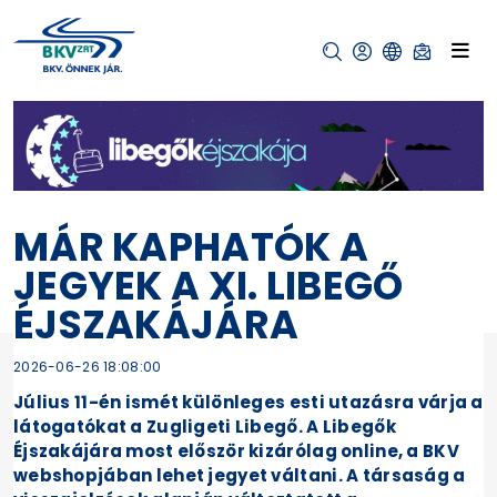
MÁR KAPHATÓK A
JEGYEK A XI. LIBEGŐ
ÉJSZAKÁJÁRA
2026-06-26 18:08:00
Július 11-én ismét különleges esti utazásra várja a
látogatókat a Zugligeti Libegő. A Libegők
Éjszakájára most először kizárólag online, a BKV
webshopjában lehet jegyet váltani. A társaság a