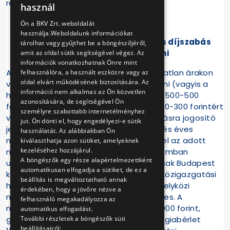
régmúlt szerelmeseit.
használ
ENGLISH
Ön a BKV Zrt. weboldalát
használja.Weboldalunk információkat
Nosztalgiajáratainkon különleges díjszabás
tárolhat vagy gyűjthet be a böngészőjéről,
szerint kell jegyet váltani
amit az oldal sütik segítségével végez. Az
információk vonatkozhatnak Önre mint
A nosztalgiajáratokon – a tavalyi változatlan árakon
felhasználóra, a használt eszközre vagy az
oldal elvárt működésének biztosítására. Az
váltható – nosztalgiajeggyel lehet utazni (vagyis a
információ nem alkalmas az Ön közvetlen
helyi és a helyközi járatokon a felnőttek 500-500
azonosítására, de segítségével Ön
forintért, a 6–14 éves gyerekek pedig 300-300 forintért
személyre szabottabb internetélményhez
vásárolhatnak jegyet). Az egyszeri utazásra jogosító
jut. Ön dönti el, hogy engedélyezi-e sütik
jegyeken kívül nosztalgia-napijegyeket és éves
használatát. Az alábbiakban Ön
nosztalgiabérleteket is vehetnek. Ezekkel az adott
kiválaszthatja azon sütiket, amelyeknek
kezeléséhez hozzájárul.
napon, illetve egész évben korlátlan számban
A böngészők egy része alapértelmezettként
utazhatnak nosztalgiajáratainkon, de csak Budapest
automatikusan elfogadja a sütiket, de ez a
közigazgatási határán belül. Budapest közigazgatási
beállítás is megváltoztatható annak
határán kívülre a nosztalgiajegy mellé helyközi
érdekében, hogy a jövőre nézve a
nosztalgia-vonaljegy váltása is szükséges. A
felhasználó megakadályozza az
nosztalgia-napijegy ára felnőtteknek 2000 forint,
automatikus elfogadást.
További részletek a böngészők süti
gyerekeknek 1200 forint, az éves nosztalgiabérlet
beállításairól: