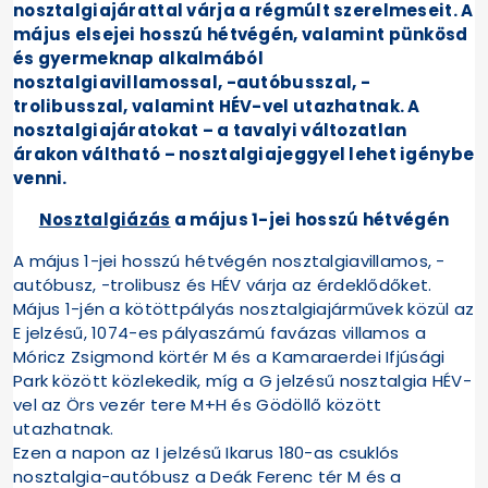
nosztalgiajárattal várja a régmúlt szerelmeseit. A
május elsejei hosszú hétvégén, valamint pünkösd
és gyermeknap alkalmából
nosztalgiavillamossal, -autóbusszal, -
trolibusszal, valamint HÉV-vel utazhatnak. A
nosztalgiajáratokat – a tavalyi változatlan
árakon váltható – nosztalgiajeggyel lehet igénybe
venni.
Nosztalgiázás
a május 1-jei hosszú hétvégén
A május 1-jei hosszú hétvégén nosztalgiavillamos, -
autóbusz, -trolibusz és HÉV várja az érdeklődőket.
Május 1-jén a kötöttpályás nosztalgiajárművek közül az
E jelzésű, 1074-es pályaszámú favázas villamos a
Móricz Zsigmond körtér M és a Kamaraerdei Ifjúsági
Park között közlekedik, míg a G jelzésű nosztalgia HÉV-
vel az Örs vezér tere M+H és Gödöllő között
utazhatnak.
Ezen a napon az I jelzésű Ikarus 180-as csuklós
nosztalgia-autóbusz a Deák Ferenc tér M és a