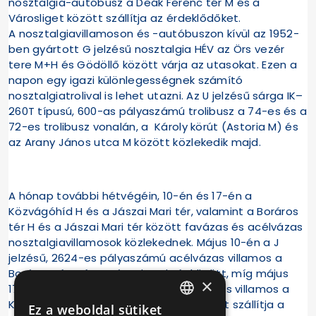
nosztalgia-autóbusz a Deák Ferenc tér M és a
Városliget között szállítja az érdeklődőket.
A nosztalgiavillamoson és -autóbuszon kívül az 1952-
ben gyártott G jelzésű nosztalgia HÉV az Örs vezér
tere M+H és Gödöllő között várja az utasokat. Ezen a
napon egy igazi különlegességnek számító
nosztalgiatrolival is lehet utazni. Az U jelzésű sárga IK–
260T típusú, 600-as pályaszámú trolibusz a 74-es és a
72-es trolibusz vonalán, a Károly körút (Astoria M) és
az Arany János utca M között közlekedik majd.
A hónap további hétvégéin, 10-én és 17-én a
Közvágóhíd H és a Jászai Mari tér, valamint a Boráros
tér H és a Jászai Mari tér között favázas és acélvázas
nosztalgiavillamosok közlekednek. Május 10-én a J
jelzésű, 2624-es pályaszámú acélvázas villamos a
Boráros tér H és a Jászai Mari tér között, míg május
×
17-én a szintén J jelzésű, 436-os favázas villamos a
Közvágóhíd H és a Jászai Mari tér között szállítja a
Ez a weboldal sütiket
HUNGARIAN