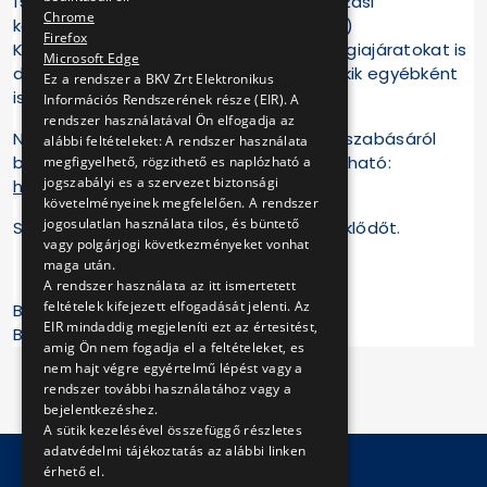
15.000 forintba kerül. A közforgalmú utazási
Chrome
kedvezményekről szóló 85/2007. (IV. 25.)
Firefox
Kormányrendelet értelmében a nosztalgiajáratokat is
Microsoft Edge
díjfizetés nélkül vehetik igénybe azok, akik egyébként
Ez a rendszer a BKV Zrt Elektronikus
is díjmentes utazásra jogosultak.
Információs Rendszerének része (EIR). A
rendszer használatával Ön elfogadja az
Nosztalgiajáratainkról, valamint azok díjszabásáról
alábbi feltételeket: A rendszer használata
bővebb információ az alábbi linken található:
megfigyelhető, rögzithető es naplózható a
jogszabályi es a szervezet biztonsági
http://www.bkk.hu/nosztalgia/
.
követelményeinek megfelelően. A rendszer
jogosulatlan használata tilos, és büntető
Szeretettel várunk minden kedves érdeklődőt.
vagy polgárjogi következményeket vonhat
maga után.
A rendszer használata az itt ismertetett
feltételek kifejezett elfogadását jelenti. Az
Budapesti Közlekedési Központ
EIR mindaddig megjeleníti ezt az értesitést,
BKV Zrt.
amig Ön nem fogadja el a feltételeket, es
nem hajt végre egyértelmű lépést vagy a
rendszer további használatához vagy a
bejelentkezéshez.
A sütik kezelésével összefüggő részletes
adatvédelmi tájékoztatás az alábbi linken
érhető el.