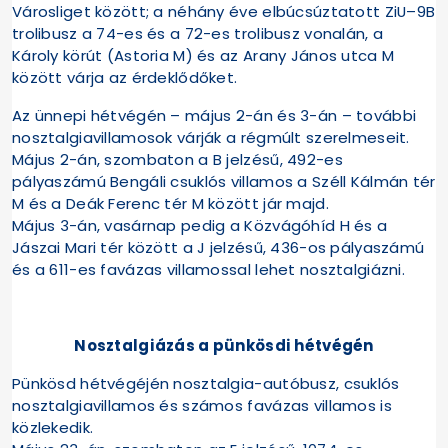
Városliget között; a néhány éve elbúcsúztatott ZiU–9B
trolibusz a 74-es és a 72-es trolibusz vonalán, a
Károly körút (Astoria M) és az Arany János utca M
között várja az érdeklődőket.
Az ünnepi hétvégén – május 2-án és 3-án – további
nosztalgiavillamosok várják a régmúlt szerelmeseit.
Május 2-án, szombaton a B jelzésű, 492-es
pályaszámú Bengáli csuklós villamos a Széll Kálmán tér
M és a Deák Ferenc tér M között jár majd.
Május 3-án, vasárnap pedig a Közvágóhíd H és a
Jászai Mari tér között a J jelzésű, 436-os pályaszámú
és a 611-es favázas villamossal lehet nosztalgiázni.
Nosztalgiázás a pünkösdi hétvégén
Pünkösd hétvégéjén nosztalgia-autóbusz, csuklós
nosztalgiavillamos és számos favázas villamos is
közlekedik.