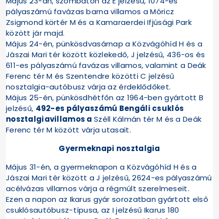
Május 23-án, szombaton az E jelzésű, 1074-es
pályaszámú favázas barna villamos a Móricz
Zsigmond körtér M és a Kamaraerdei Ifjúsági Park
között jár majd.
Május 24-én, pünkösdvasárnap a Közvágóhíd H és a
Jászai Mari tér között közlekedő, J jelzésű, 436-os és
611-es pályaszámú favázas villamos, valamint a Deák
Ferenc tér M és Szentendre közötti C jelzésű
nosztalgia-autóbusz várja az érdeklődőket.
Május 25-én, pünkösdhétfőn az 1964-ben gyártott B
jelzésű,
492-es pályaszámú Bengáli csuklós
nosztalgiavillamos a
Széll Kálmán tér M és a Deák
Ferenc tér M között várja utasait.
Gyermeknapi nosztalgia
Május 31-én, a gyermeknapon a Közvágóhíd H és a
Jászai Mari tér között a J jelzésű, 2624-es pályaszámú
acélvázas villamos várja a régmúlt szerelmeseit.
Ezen a napon az Ikarus gyár sorozatban gyártott első
csuklósautóbusz-típusa, az I jelzésű Ikarus 180