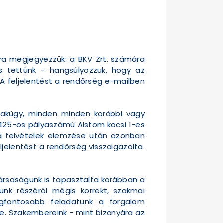
lva megjegyezzük: a BKV Zrt. számára
s tettünk - hangsúlyozzuk, hogy az
n. A feljelentést a rendőrség e-mailben
akúgy, minden minden korábbi vagy
 a 425-ös pályaszámú Alstom kocsi 1-es
a felvételek elemzése után azonban
ljelentést a rendőrség visszaigazolta.
Társaságunk is tapasztalta korábban a
unk részéről mégis korrekt, szakmai
gfontosabb feladatunk a forgalom
e. Szakembereink - mint bizonyára az