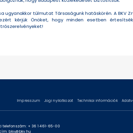
n dolgoznak, hogy Budapest közlekedését biztosítsák.
sa ugyanakkor túlmutat Társaságunk hatáskörén. A BKV Zrt
ezért kérjük Önöket, hogy minden esetben értesítsé
etrószerelvényeket!
Impresszum
Jogi nyilatkozat
Technikai információk
Adatv
i telefonszám: + 36 1 461-65-00
cím: bkv@bkv.hu