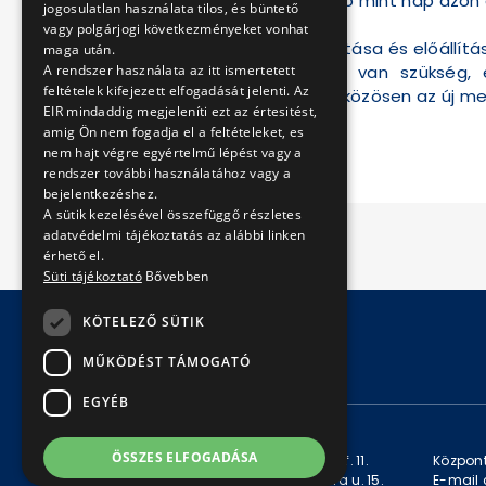
index.hu is tudja - nap mint nap azo
jogosulatlan használata tilos, és büntető
vagy polgárjogi következményeket vonhat
A rongáló beazonosítása és előállítá
maga után.
A rendszer használata az itt ismertetett
közös összefogásra van szükség, 
feltételek kifejezett elfogadását jelenti. Az
szakembereit. Óvjuk közösen az új m
EIR mindaddig megjeleníti ezt az értesitést,
amig Ön nem fogadja el a feltételeket, es
BKV Zrt.
nem hajt végre egyértelmű lépést vagy a
rendszer további használatához vagy a
bejelentkezéshez.
A sütik kezelésével összefüggő részletes
adatvédelmi tájékoztatás az alábbi linken
érhető el.
Süti tájékoztató
Bővebben
KÖTELEZŐ SÜTIK
MŰKÖDÉST TÁMOGATÓ
© Copyright 2026 BKV Zrt.
EGYÉB
KAPCSOLAT
ÖSSZES ELFOGADÁSA
Levelezési cím: 1980 Budapest, Pf. 11.
Központ
Székhely: 1980 Budapest, Akácfa u. 15.
E-mail 