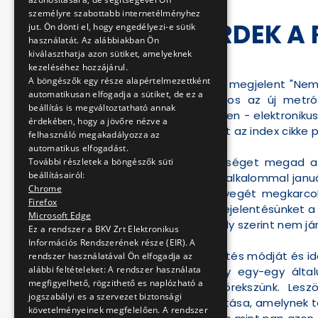
személyre szabottabb internetélményhez
KÖZÖS ÉRDEK A 
jut. Ön dönti el, hogy engedélyezi-e sütik
használatát. Az alábbiakban Ön
kiválaszthatja azon sütiket, amelyeknek
2013-01-19 19:20:48
kezeléséhez hozzájárul.
A böngészők egy része alapértelmezettként
Az index.hu portálon megjelent "Nem
automatikusan elfogadja a sütiket, de ez a
természetesen fontos az új metrós
beállítás is megváltoztatható annak
állításokkal ellentétben - elektroniku
érdekében, hogy a jövőre nézve a
igazolta vissza. Tehát az index cikke
felhasználó megakadályozza az
automatikus elfogadást.
A BKV minden segítséget megad a 
További részletek a böngészők süti
beállításairól:
hasonló esetben. Ez alkalommal január
Chrome
és 2-es ajtajának üvegét megkarco
Firefox
rögtön megtettük bejelentésünket a X.
Microsoft Edge
Az állítás tehát, amely szerint nem já
Ez a rendszer a BKV Zrt Elektronikus
Információs Rendszerének része (EIR). A
Az index.hu a feljelentés módját és 
rendszer használatával Ön elfogadja az
alábbi feltételeket: A rendszer használata
portál részéről, hogy egy-egy álta
megfigyelhető, rögzithető es naplózható a
együttműködésre törekszünk. Les
jogszabályi es a szervezet biztonsági
biztonságos fenntartása, amelynek t
követelményeinek megfelelően. A rendszer