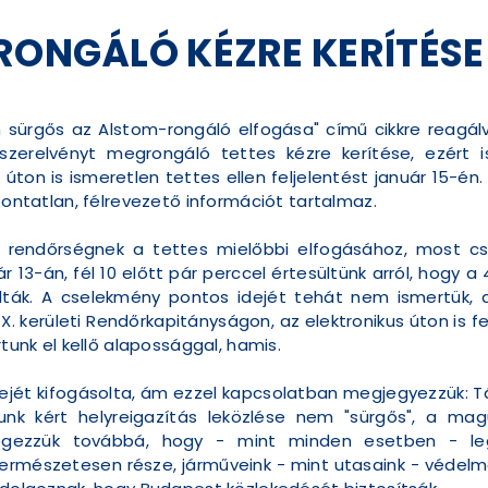
RONGÁLÓ KÉZRE KERÍTÉSE
 sürgős az Alstom-rongáló elfogása" című cikkre reagá
zerelvényt megrongáló tettes kézre kerítése, ezért i
s úton is ismeretlen tettes ellen feljelentést január 15-é
 pontatlan, félrevezető információt tartalmaz.
rendőrségnek a tettes mielőbbi elfogásához, most cs
 13-án, fél 10 előtt pár perccel értesültünk arról, hogy
lták. A cselekmény pontos idejét tehát nem ismertük, 
 kerületi Rendőrkapitányságon, az elektronikus úton is fe
rtunk el kellő alapossággal, hamis.
idejét kifogásolta, ám ezzel kapcsolatban megjegyezzük: 
lunk kért helyreigazítás leközlése nem "sürgős", a mag
zögezzük továbbá, hogy - mint minden esetben - le
ermészetesen része, járműveink - mint utasaink - védelm