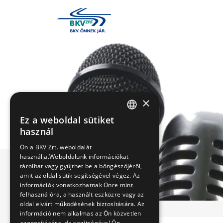
×
Ez a weboldal sütiket
HUNGARIAN
használ
ENGLISH
Ön a BKV Zrt. weboldalát
használja.Weboldalunk információkat
tárolhat vagy gyűjthet be a böngészőjéről,
amit az oldal sütik segítségével végez. Az
információk vonatkozhatnak Önre mint
felhasználóra, a használt eszközre vagy az
oldal elvárt működésének biztosítására. Az
információ nem alkalmas az Ön közvetlen
azonosítására, de segítségével Ön