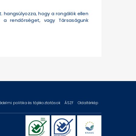
. hangsúlyozza, hogy a rongálók ellen
k a rendőrséget, vagy Társaságunk
édelmi politika és tájékoztatások
ÁSZF
Oldaltérkép