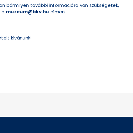
n bármilyen további információra van szükségetek,
y a
muzeum@bkv.hu
címen
telt kívánunk!