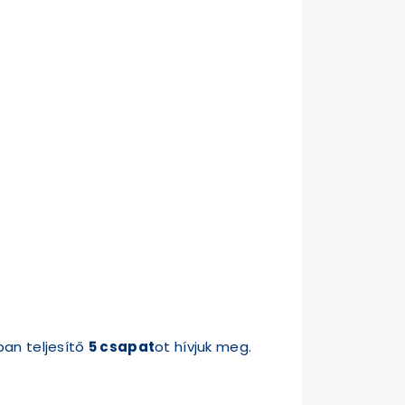
ban teljesítő
5 csapat
ot hívjuk meg.