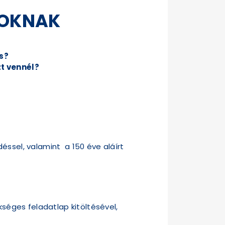
SOKNAK
s?
zt vennél?
éssel, valamint a 150 éve aláírt
kséges feladatlap kitöltésével,