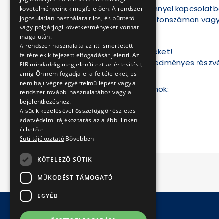
Amennyiben a versennyel kapcsolatba
követelményeinek megfelelően. A rendszer
jogosulatlan használata tilos, és büntető
a 461-6500/11271 telefonszámon vag
vagy polgárjogi következményeket vonhat
érdeklődhettek.
maga után.
A rendszer használata az itt ismertetett
Várjuk jelentkezéseteket!
feltételek kifejezett elfogadását jelenti. Az
Jó felkészülést és eredményes részvé
EIR mindaddig megjeleníti ezt az értesitést,
amig Ön nem fogadja el a feltételeket, es
nem hajt végre egyértelmű lépést vagy a
Csatolt dokumentumok:
rendszer további használatához vagy a
bejelentkezéshez.
feladatlap
A sütik kezelésével összefüggő részletes
jelentkezési lap
adatvédelmi tájékoztatás az alábbi linken
érhető el.
Süti tájékoztató
Bővebben
KÖTELEZŐ SÜTIK
MŰKÖDÉST TÁMOGATÓ
EGYÉB