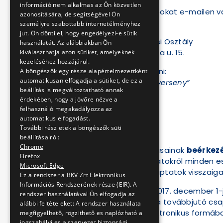
információ nem alkalmas az Ön közvetlen
A kitöltött feladatlapokat e-mailen va
azonosítására, de segítségével Ön
személyre szabottabb internetélményhez
cím:
jut. Ön dönti el, hogy engedélyezi-e sütik
BKV Zrt. Tájékoztatási Osztály
használatát. Az alábbiakban Ön
1072 Budapest, Akácfa u. 15.
kiválaszthatja azon sütiket, amelyeknek
kezeléséhez hozzájárul.
A borítékra kérjük ráírni:
A böngészők egy része alapértelmezettként
automatikusan elfogadja a sütiket, de ez a
„közlekedéstörténeti verseny”
beállítás is megváltoztatható annak
érdekében, hogy a jövőre nézve a
vagy
felhasználó megakadályozza az
automatikus elfogadást.
e-mail:
További részletek a böngészők süti
muzeum@bkv.hu
beállításairól:
Chrome
A feladatok megoldásainak
beérkez
Firefox
A beérkezett pályázatokról minden es
Microsoft Edge
(Amennyiben nem kaptatok visszaigazo
Ez a rendszer a BKV Zrt Elektronikus
Információs Rendszerének része (EIR). A
A második fordulót 2017. december 1-
rendszer használatával Ön elfogadja az
(A második fordulóba továbbjutó csap
alábbi feltételeket: A rendszer használata
A felkészüléshez elektronikus formáb
megfigyelhető, rögzithető es naplózható a
jogszabályi es a szervezet biztonsági