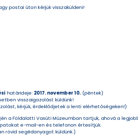
gy postai úton kérjük visszaküldeni!
ési
határideje:
2017. november 10.
(péntek)
etben visszaigazolást küldünk!
lást, kérjük, érdeklődjetek a lenti elérhetőségeken!)
jén a Földalatti Vasúti Múzeumban tartjuk, ahová a legjob
atokat e-mail-en és telefonon értesítjük.
an rövid segédanyagot küldünk.)