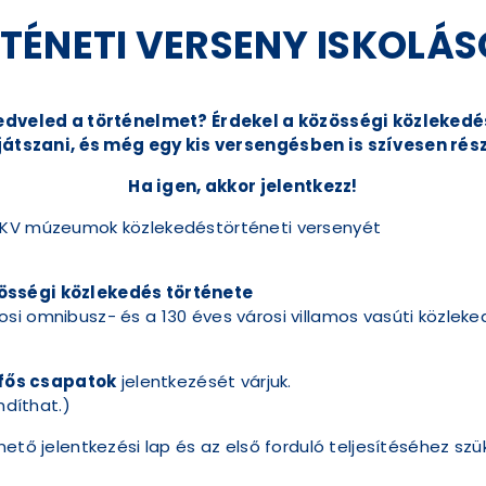
TÉNETI VERSENY ISKOLÁ
edveled a történelmet? Érdekel a közösségi közlekedé
játszani, és még egy kis versengésben is szívesen rés
Ha igen, akkor jelentkezz!
 BKV múzeumok közlekedéstörténeti versenyét
össégi közlekedés története
i omnibusz- és a 130 éves városi villamos vasúti közleked
 fős csapatok
jelentkezését várjuk.
ndíthat.)
hető jelentkezési lap és az első forduló teljesítéséhez szü