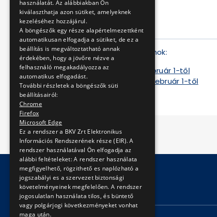
használatát. Az alábbiakban Ön
kiválaszthatja azon sütiket, amelyeknek
kezeléséhez hozzájárul.
A böngészők egy része alapértelmezettként
automatikusan elfogadja a sütiket, de ez a
beállítás is megváltoztatható annak
Csatolt dokumentumok:
érdekében, hogy a jövőre nézve a
felhasználó megakadályozza az
Sikló jegyárak február 1-től
automatikus elfogadást.
Libegő jegyárak február 1-től
További részletek a böngészők süti
beállításairól:
Chrome
Firefox
Microsoft Edge
Ez a rendszer a BKV Zrt Elektronikus
Információs Rendszerének része (EIR). A
rendszer használatával Ön elfogadja az
alábbi feltételeket: A rendszer használata
megfigyelhető, rögzithető es naplózható a
jogszabályi es a szervezet biztonsági
követelményeinek megfelelően. A rendszer
© Copyright 2026 BKV Zrt.
jogosulatlan használata tilos, és büntető
vagy polgárjogi következményeket vonhat
maga után.