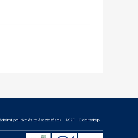
édelmi politika és tájékoztatások
ÁSZF
Oldaltérkép