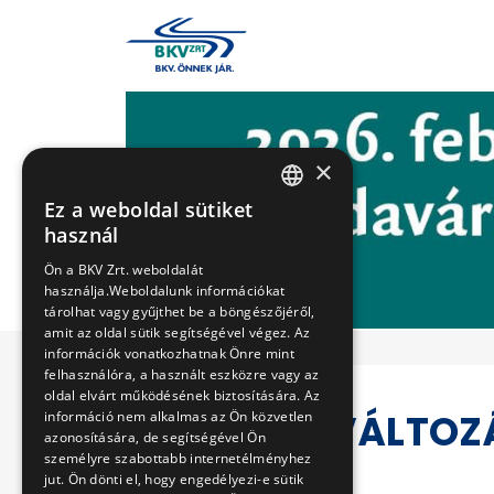
×
Ez a weboldal sütiket
HUNGARIAN
használ
ENGLISH
Ön a BKV Zrt. weboldalát
használja.Weboldalunk információkat
tárolhat vagy gyűjthet be a böngészőjéről,
amit az oldal sütik segítségével végez. Az
információk vonatkozhatnak Önre mint
felhasználóra, a használt eszközre vagy az
oldal elvárt működésének biztosítására. Az
JEGYÁRVÁLTOZÁS
információ nem alkalmas az Ön közvetlen
azonosítására, de segítségével Ön
1-TŐL
személyre szabottabb internetélményhez
jut. Ön dönti el, hogy engedélyezi-e sütik