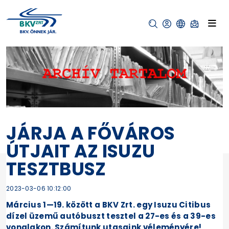
JÁRJA A FŐVÁROS
ÚTJAIT AZ ISUZU
TESZTBUSZ
2023-03-06 10:12:00
Március 1—19. között a BKV Zrt. egy Isuzu Citibus
dízel üzemű autóbuszt tesztel a 27-es és a 39-es
vonalakon. Számítunk utasaink véleményére!