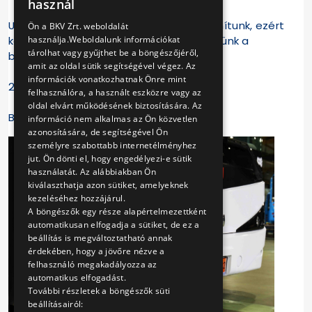
használ
ENGLISH
Utasaink véleményére továbbra is számítunk, ezért
Ön a BKV Zrt. weboldalát
használja.Weboldalunk információkat
kérjük, tapasztalataikat osszák meg velünk a
tárolhat vagy gyűjthet be a böngészőjéről,
bkv@bkv.hu e-mail címen.
amit az oldal sütik segítségével végez. Az
információk vonatkozhatnak Önre mint
2023. március 6.
felhasználóra, a használt eszközre vagy az
oldal elvárt működésének biztosítására. Az
BKV Zrt.
információ nem alkalmas az Ön közvetlen
azonosítására, de segítségével Ön
személyre szabottabb internetélményhez
jut. Ön dönti el, hogy engedélyezi-e sütik
használatát. Az alábbiakban Ön
kiválaszthatja azon sütiket, amelyeknek
kezeléséhez hozzájárul.
A böngészők egy része alapértelmezettként
automatikusan elfogadja a sütiket, de ez a
beállítás is megváltoztatható annak
érdekében, hogy a jövőre nézve a
felhasználó megakadályozza az
automatikus elfogadást.
További részletek a böngészők süti
beállításairól: