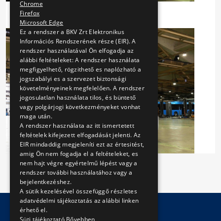
Chrome
Firefox
Microsoft Edge
Ez a rendszer a BKV Zrt Elektronikus
Információs Rendszerének része (EIR). A
rendszer használatával Ön elfogadja az
alábbi feltételeket: A rendszer használata
megfigyelhető, rögzithető es naplózható a
jogszabályi es a szervezet biztonsági
követelményeinek megfelelően. A rendszer
jogosulatlan használata tilos, és büntető
vagy polgárjogi következményeket vonhat
maga után.
A rendszer használata az itt ismertetett
feltételek kifejezett elfogadását jelenti. Az
EIR mindaddig megjeleníti ezt az értesitést,
amig Ön nem fogadja el a feltételeket, es
nem hajt végre egyértelmű lépést vagy a
rendszer további használatához vagy a
bejelentkezéshez.
A sütik kezelésével összefüggő részletes
adatvédelmi tájékoztatás az alábbi linken
érhető el.
Süti tájékoztató
Bővebben