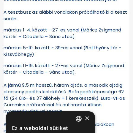
A tesztbusz az alábbi vonalakon próbálható ki a teszt
során:
március 1-4. között - 27-es vonal (Móricz Zsigmond
körtér – Citadella – Sánc utca)
március 5-10. között - 39-es vonal (Batthyány tér –
Kissvábhegy)
március 11-19. között - 27-es vonal (Móricz Zsigmond
körtér – Citadella – Sánc utca).
A jármű 9,5 m hosszú, három ajtós, a második ajtóig
alacsony padlós kialakítású. Befogadóképessége 62
fő (24 ülő- és 37 állóhely + 1 kerekesszék). Euro-VI-os
Cummins erőforrással és automata Allison
nyomatékváltóval szerelt.
×
Az autóbusz a tesztüzem során a továbbiakban
Ez a weboldal sütiket
HUNGARIAN
ingyenesen igénybe vehető!