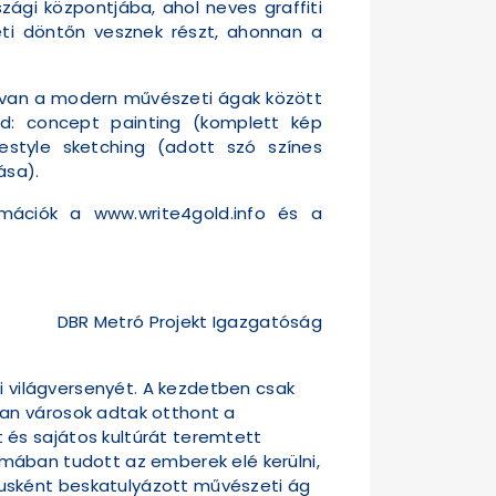
ági központjába, ahol neves graffiti
eti döntőn vesznek részt, ahonnan a
lye van a modern művészeti ágak között
jd: concept painting (komplett kép
style sketching (adott szó színes
ása).
mációk a www.write4gold.info és a
DBR Metró Projekt Igazgatóság
ti világversenyét. A kezdetben csak
yan városok adtak otthont a
 és sajátos kultúrát teremtett
ormában tudott az emberek elé kerülni,
usként beskatulyázott művészeti ág