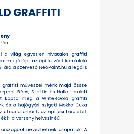
LD GRAFFITI
seny
orán
a világ egyetlen hivatalos graffiti
i megállója, az építkezést körülölelő
6-ára a szervező NeoPaint.hu a legális
 graffiti művészei mérik majd össze
ool, Bécs, Stettin és Halle területi
t kapta meg a Write4Gold graffiti
ark és a hajógyári-szigeti Mokka Cuka
z utcai állomást, az építési területet
ék ki a verseny helyszínéül.
i országból nevezhetnek csapatok. A