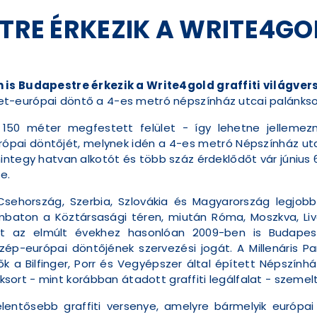
STRE ÉRKEZIK A WRITE4GO
n is Budapestre érkezik a Write4gold graffiti világver
et-európai döntő a 4-es metró népszínház utcai palánks
150 méter megfestett felület - így lehetne jellemezni 
pai döntőjét, melynek idén a 4-es metró Népszínház utca
ntegy hatvan alkotót és több száz érdeklődőt vár június 
e.
Csehország, Szerbia, Szlovákia és Magyarország legjobb
baton a Köztársasági téren, miután Róma, Moszkva, Liverp
tt az elmúlt évekhez hasonlóan 2009-ben is Budapes
zép-európai döntőjének szervezési jogát. A Millenáris P
k a Bilfinger, Porr és Vegyépszer által épített Népszínhá
ksort - mint korábban átadott graffiti legálfalat - szemelt
elentősebb graffiti versenye, amelyre bármelyik európa