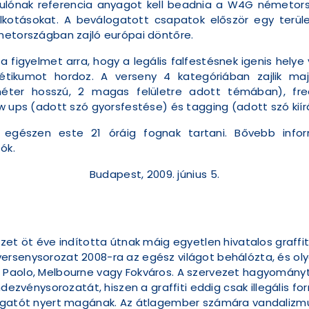
ulónak referencia anyagot kell beadnia a W4G németorsz
alkotásokat. A beválogatott csapatok először egy terül
metországban zajló európai döntőre.
i a figyelmet arra, hogy a legális falfestésnek igenis he
tétikumot hordoz. A verseny 4 kategóriában zajlik ma
ter hosszú, 2 magas felületre adott témában), free
w ups (adott szó gyorsfestése) és tagging (adott szó kiír
egészen este 21 óráig fognak tartani. Bővebb infor
ók.
Budapest, 2009. június 5.
zet öt éve indította útnak máig egyetlen hivatalos graffi
ersenysorozat 2008-ra az egész világot behálózta, és ol
 Paolo, Melbourne vagy Fokváros. A szervezet hagyományt
ndezvénysorozatát, hiszen a graffiti eddig csak illegális f
mogatót nyert magának. Az átlagember számára vandalizm