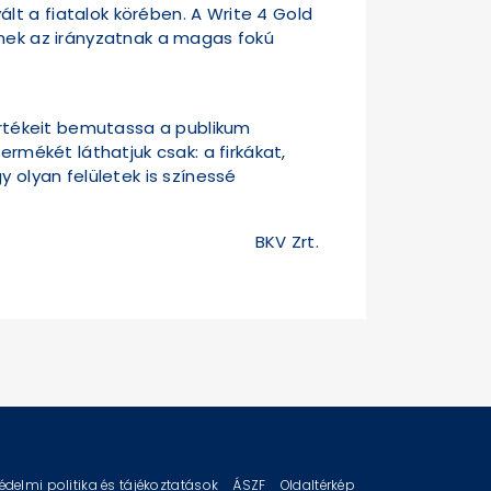
t a fiatalok körében. A Write 4 Gold
nnek az irányzatnak a magas fokú
 értékeit bemutassa a publikum
ermékét láthatjuk csak: a firkákat,
y olyan felületek is színessé
BKV Zrt.
édelmi politika és tájékoztatások
ÁSZF
Oldaltérkép