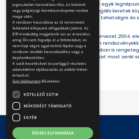
az utóbbi években az egyik legnépsze
jogosulatlan használata tilos, és büntető
megmutatta, hogy legális keretek köz
vagy polgárjogi következményeket vonhat
maga után.
műveléséhez is óriási tehetségre és 
A rendszer használata az itt ismertetett
feltételek kifejezett elfogadását jelenti. Az
A NeoPaint.hu-ról
EIR mindaddig megjeleníti ezt az értesitést,
A NeoPaint.hu civil szervezet 2004. e
amig Ön nem fogadja el a feltételeket, es
számára - elsősorban rendezvényekkel, 
nem hajt végre egyértelmű lépést vagy a
pedig a hazai fővárosban is rengeteg 
rendszer további használatához vagy a
válhassanak, amelyeket most senki s
bejelentkezéshez.
A sütik kezelésével összefüggő részletes
adatvédelmi tájékoztatás az alábbi linken
érhető el.
Süti tájékoztató
Bővebben
KÖTELEZŐ SÜTIK
MŰKÖDÉST TÁMOGATÓ
EGYÉB
ÖSSZES ELFOGADÁSA
© Copyright 2026 BKV Zrt.