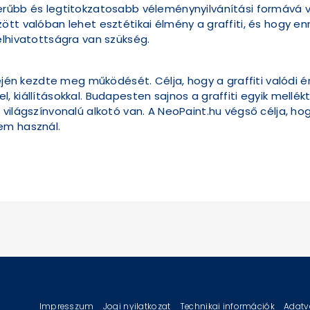
rűbb és legtitokzatosabb véleménynyilvánítási formává vál
ött valóban lehet esztétikai élmény a graffiti, és hogy e
elhivatottságra van szükség.
lején kezdte meg működését. Célja, hogy a graffiti valódi
kiállításokkal. Budapesten sajnos a graffiti egyik mellékt
világszínvonalú alkotó van. A NeoPaint.hu végső célja, hog
em használ.
Impresszum
Jogi nyilatkozat
Technikai információk
Adatv