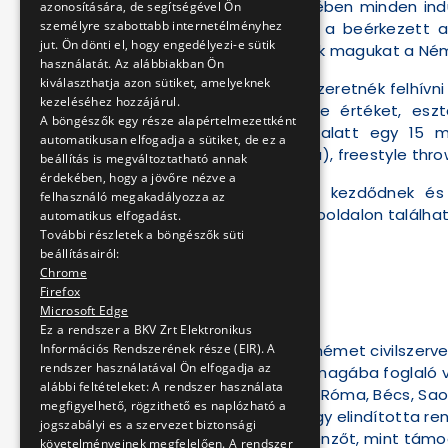
versenykiírás értelmében minden ind
azonosítására, de segítségével Ön
személyre szabottabb internetélményhez
művészek bírálják el a beérkezett 
jut. Ön dönti el, hogy engedélyezi-e sütik
győztesek kvalifikálják magukat a Né
használatát. Az alábbiakban Ön
kiválaszthatja azon sütiket, amelyeknek
A szervezők idén is szeretnék felhívn
kezeléséhez hozzájárul.
és legálisan művelve értéket, esz
A böngészők egy része alapértelmezettként
megfestése 8 óra alatt egy 15 mé
automatikusan elfogadja a sütiket, de ez a
megrajzolása papírra), freestyle thro
beállítás is megváltoztatható annak
érdekében, hogy a jövőre nézve a
A programok 12-kor kezdődnek és 
felhasználó megakadályozza az
www.neopaint.hu weboldalon találhat
automatikus elfogadást.
További részletek a böngészők süti
beállításairól:
Chrome
Firefox
Microsoft Edge
A világversenyről
Ez a rendszer a BKV Zrt Elektronikus
Információs Rendszerének része (EIR). A
A Write 4 Gold nevű német civilszerve
rendszer használatával Ön elfogadja az
európai országokat magába foglaló v
alábbi feltételeket: A rendszer használata
rendezvénynek, mint Róma, Bécs, Sao
megfigyelhető, rögzithető es naplózható a
világszerte azzal, hogy elindította re
jogszabályi es a szervezet biztonsági
amivel jóval több ellenzőt, mint tá
követelményeinek megfelelően. A rendszer