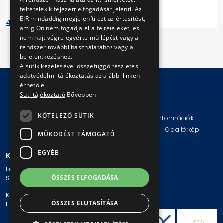
feltételek kifejezett elfogadását jelenti. Az
EIR mindaddig megjeleníti ezt az értesitést,
40 éves a BKV - kiadvány
amig Ön nem fogadja el a feltételeket, es
nem hajt végre egyértelmű lépést vagy a
rendszer további használatához vagy a
bejelentkezéshez.
A sütik kezelésével összefüggő részletes
adatvédelmi tájékoztatás az alábbi linken
érhető el.
Süti tájékoztató
Bővebben
© Copyright 2026 BKV Zrt.
KÖTELEZŐ SÜTIK
Impresszum
Jogi nyilatkozat
Technikai információk
Adatvédelmi politika és tájékoztatások
ÁSZF
Oldaltérkép
MŰKÖDÉST TÁMOGATÓ
EGYÉB
KAPCSOLAT
Levelezési cím: 1980 Budapest, Pf. 11.
ÖSSZES ELFOGADÁSA
Székhely: 1980 Budapest, Akácfa u. 15.
Központi telefonszám: + 36 1 461-65-00
ÖSSZES ELUTASÍTÁSA
E-mail cím: bkv@bkv.hu