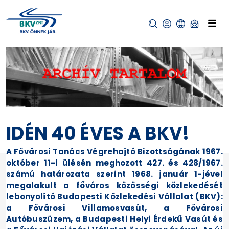
IDÉN 40 ÉVES A BKV!
A Fővárosi Tanács Végrehajtó Bizottságának 1967.
október 11-i ülésén meghozott 427. és 428/1967.
számú határozata szerint 1968. január 1-jével
megalakult a főváros közösségi közlekedését
lebonyolító Budapesti Közlekedési Vállalat (BKV):
a Fővárosi Villamosvasút, a Fővárosi
Autóbuszüzem, a Budapesti Helyi Érdekű Vasút és