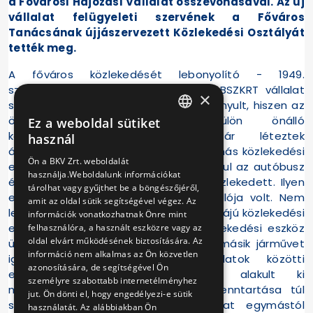
a Fővárosi Hajózási Vállalat összevonásával. Az új
vállalat felügyeleti szervének a Főváros
Tanácsának újjászervezett Közlekedési Osztályát
tették meg.
A főváros közlekedését lebonyolító - 1949.
szeptember 30-a előtt egységes - BSZKRT vállalat
×
szétbontása hibás intézkedésnek bizonyult, hiszen az
önállósított vállalatok külön-külön önálló
Ez a weboldal sütiket
HUNGARIAN
közlekedéspolitikát folytattak. Bár léteztek
használ
átszállójegyek, ezekkel nem lehetett más közlekedési
ENGLISH
Ön a BKV Zrt. weboldalát
eszközre átszállni, akkor sem, ha például az autóbusz
használja.Weboldalunk információkat
és a trolibusz is azonos útvonalon közlekedett. Ilyen
tárolhat vagy gyűjthet be a böngészőjéről,
esetekben mindkettőnek külön megállója volt. Nem
amit az oldal sütik segítségével végez. Az
lehetett tehát átszállni a drágább tarifájú közlekedési
információk vonatkozhatnak Önre mint
eszközről az olcsóbbra, valamely közlekedési eszköz
felhasználóra, a használt eszközre vagy az
oldal elvárt működésének biztosítására. Az
üzemzavara esetén sem lehetett a másik járművet
információ nem alkalmas az Ön közvetlen
igénybe venni. Az egyes vállalatok közötti
azonosítására, de segítségével Ön
együttműködés helyett verseny alakult ki
személyre szabottabb internetélményhez
mindamellett, hogy a társaságok fenntartása túl
jut. Ön dönti el, hogy engedélyezi-e sütik
sokba került, hiszen a négy vállalat egymástól
használatát. Az alábbiakban Ön