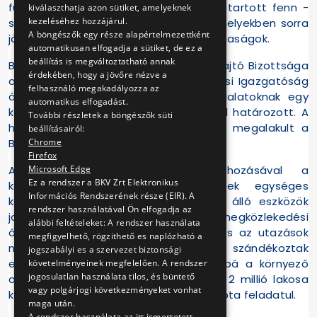
független igazgatást, adminisztrációt tartott fenn -
kiválaszthatja azon sütiket, amelyeknek
kezeléséhez hozzájárul.
szemben a külföldi nagyvárosokkal, amelyekben sorra
A böngészők egy része alapértelmezettként
jöttek létre az integrált közlekedési társaságok.
automatikusan elfogadja a sütiket, de ez a
beállítás is megváltoztatható annak
Budapest Főváros Tanácsának Végrehajtó Bizottsága
érdekében, hogy a jövőre nézve a
az 1967. július 5-ei ülésén a Közlekedési Igazgatóság
felhasználó megakadályozza az
átszervezéséről és a közlekedési vállalatoknak egy
automatikus elfogadást.
közös társaságba való összevonásáról határozott. A
További részletek a böngészők süti
határozat alapján 1968. január 1-jével megalakult a
beállításairól:
Chrome
Budapesti Közlekedési Vállalat (BKV).
Firefox
Microsoft Edge
A centralizált nagyvállalat létrehozásával a
Ez a rendszer a BKV Zrt Elektronikus
közlekedési üzemek és szervezetek egységes
Információs Rendszerének része (EIR). A
központi irányítását, a rendelkezésre álló eszközök
rendszer használatával Ön elfogadja az
jobb kihasználását, a különböző tömegközlekedési
alábbi feltételeket: A rendszer használata
ágazatok összehangolt fejlesztését és az utazások
megfigyelhető, rögzithető es naplózható a
magasabb színvonalú kielégítését szándékoztak
jogszabályi es a szervezet biztonsági
elérni. Az új vállalat Budapest, továbbá a környező
követelményeinek megfelelően. A rendszer
jogosulatlan használata tilos, és büntető
agglomerációs települések több mint 2 millió lakosa
vagy polgárjogi következményeket vonhat
közösségi közlekedésének ellátását kapta feladatul.
maga után.
A rendszer használata az itt ismertetett