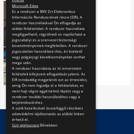
Firefox
Microsoft Edge
Ez a rendszer a BKV Zrt Elektronikus
Információs Rendszerének része (EIR). A
rendszer használatával Ön elfogadja az
alábbi feltételeket: A rendszer használata
megfigyelhető, rögzithető es naplózható a
jogszabályi es a szervezet biztonsági
követelményeinek megfelelően. A rendszer
jogosulatlan használata tilos, és büntető
vagy polgárjogi következményeket vonhat
maga után.
A rendszer használata az itt ismertetett
feltételek kifejezett elfogadását jelenti. Az
EIR mindaddig megjeleníti ezt az értesitést,
amig Ön nem fogadja el a feltételeket, es
nem hajt végre egyértelmű lépést vagy a
rendszer további használatához vagy a
bejelentkezéshez.
A sütik kezelésével összefüggő részletes
adatvédelmi tájékoztatás az alábbi linken
érhető el.
Süti tájékoztató
Bővebben
© Copyright 2026 BKV Zrt.