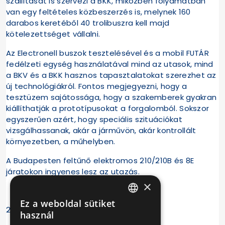
szállítását is szervezi a BKK, miközben folyamatban
van egy feltételes közbeszerzés is, melynek 160
darabos keretéből 40 trolibuszra kell majd
kötelezettséget vállalni.
Az Electronell buszok tesztelésével és a mobil FUTÁR
fedélzeti egység használatával mind az utasok, mind
a BKV és a BKK hasznos tapasztalatokat szerezhet az
új technológiákról. Fontos megjegyezni, hogy a
tesztüzem sajátossága, hogy a szakemberek gyakran
kiállíthatják a prototípusokat a forgalomból. Sokszor
egyszerűen azért, hogy speciális szituációkat
vizsgálhassanak, akár a járművön, akár kontrollált
környezetben, a műhelyben.
A Budapesten feltűnő elektromos 210/210B és 8E
járatokon ingyenes lesz az utazás.
×
Ez a weboldal sütiket
HUNGARIAN
2025. április 11.
használ
ENGLISH