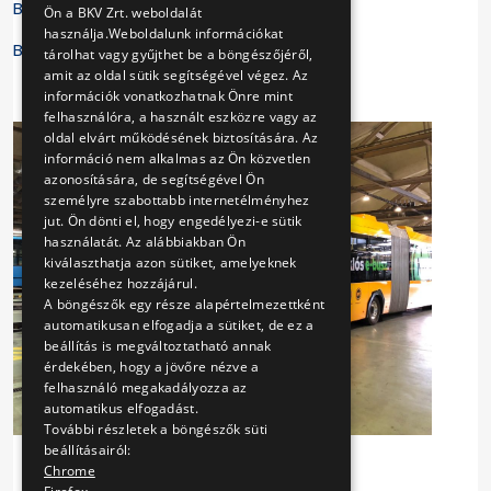
BKV Zrt.
Ön a BKV Zrt. weboldalát
használja.Weboldalunk információkat
Budapesti Közlekedési Központ
tárolhat vagy gyűjthet be a böngészőjéről,
amit az oldal sütik segítségével végez. Az
információk vonatkozhatnak Önre mint
felhasználóra, a használt eszközre vagy az
oldal elvárt működésének biztosítására. Az
információ nem alkalmas az Ön közvetlen
azonosítására, de segítségével Ön
személyre szabottabb internetélményhez
jut. Ön dönti el, hogy engedélyezi-e sütik
használatát. Az alábbiakban Ön
kiválaszthatja azon sütiket, amelyeknek
kezeléséhez hozzájárul.
A böngészők egy része alapértelmezettként
automatikusan elfogadja a sütiket, de ez a
beállítás is megváltoztatható annak
érdekében, hogy a jövőre nézve a
felhasználó megakadályozza az
automatikus elfogadást.
További részletek a böngészők süti
beállításairól:
Chrome