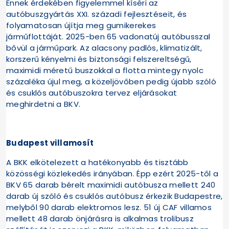
Ennek érdekében figyelemmel kíséri az
autóbuszgyártás XXI. századi fejlesztéseit, és
folyamatosan újítja meg gumikerekes
járműflottáját. 2025-ben 65 vadonatúj autóbusszal
bővül a járműpark. Az alacsony padlós, klimatizált,
korszerű kényelmi és biztonsági felszereltségű,
maximidi méretű buszokkal a flotta mintegy nyolc
százaléka újul meg, a közeljövőben pedig újabb szóló
és csuklós autóbuszokra tervez eljárásokat
meghirdetni a BKV.
Budapest villamosít
A BKK elkötelezett a hatékonyabb és tisztább
közösségi közlekedés irányában. Épp ezért 2025-től a
BKV 65 darab bérelt maximidi autóbusza mellett 240
darab új szóló és csuklós autóbusz érkezik Budapestre,
melyből 90 darab elektromos lesz. 51 új CAF villamos
mellett 48 darab önjárásra is alkalmas trolibusz