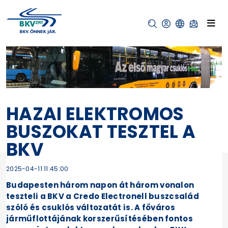
HAZAI ELEKTROMOS
BUSZOKAT TESZTEL A
BKV
2025-04-11 11:45:00
Budapesten három napon át három vonalon
teszteli a BKV a Credo Electronell buszcsalád
szóló és csuklós változatát is. A főváros
járműflottájának korszerűsítésében fontos