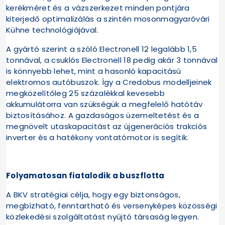
kerékméret és a vázszerkezet minden pontjára
kiterjedő optimalizálás a szintén mosonmagyaróvári
Kühne technológiájával.
A gyártó szerint a szóló Electronell 12 legalább 1,5
tonnával, a csuklós Electronell 18 pedig akár 3 tonnával
is könnyebb lehet, mint a hasonló kapacitású
elektromos autóbuszok. Így a Credobus modelljeinek
megközelítőleg 25 százalékkal kevesebb
akkumulátorra van szükségük a megfelelő hatótáv
biztosításához. A gazdaságos üzemeltetést és a
megnövelt utaskapacitást az újgenerációs trakciós
inverter és a hatékony vontatómotor is segítik.
Folyamatosan fiatalodik a buszflotta
A BKV stratégiai célja, hogy egy biztonságos,
megbízható, fenntartható és versenyképes közösségi
közlekedési szolgáltatást nyújtó társaság legyen.