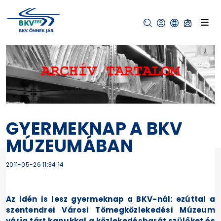
GYERMEKNAP A BKV
MÚZEUMÁBAN
2011-05-26 11:34:14
Az idén is lesz gyermeknap a BKV-nál: ezúttal a
szentendrei Városi Tömegközlekedési Múzeum
várja tárt kapukkal a közlekedésbarát szülőket és