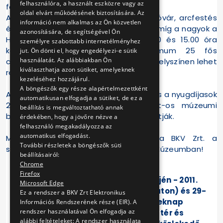
felhasználóra, a használt eszközre vagy az
fogásaiból tartanak bemutatót.
oldal elvárt működésének biztosítására. Az
A múzeum szabadtéri területén ugrálóvár, arcfestés
információ nem alkalmas az Ön közvetlen
és lufihajtogató bohóc várja a kicsiket, míg a nagyok a
azonosítására, de segítségével Ön
HÉV telephelyet tekinthetik meg 10.30 és 15.00 óra
személyre szabottabb internetélményhez
között, az óránként induló, maximum 25 fős
jut. Ön dönti el, hogy engedélyezi-e sütik
használatát. Az alábbiakban Ön
csoportokban, amelyre 10.15 perctől a helyszínen lehet
kiválaszthatja azon sütiket, amelyeknek
regisztrálni.
kezeléséhez hozzájárul.
A böngészők egy része alapértelmezettként
A gyermeknapi programokat a diákok és a nyugdíjasok
automatikusan elfogadja a sütiket, de ez a
260 Ft-os, míg a felnőttek 320 Ft-os múzeumi
beállítás is megváltoztatható annak
belépőjegy megvásárlásával látogathatják.
érdekében, hogy a jövőre nézve a
felhasználó megakadályozza az
automatikus elfogadást.
Minden érdeklődőt szeretettel vár a BKV Zrt. a
További részletek a böngészők süti
szentendrei Városi Tömegközlekedési Múzeumban!
beállításairól:
Chrome
Firefox
Május utolsó hétvégéjén - 2011.
Microsoft Edge
május 28-án (szombaton) és 29-
Ez a rendszer a BKV Zrt Elektronikus
én (vasárnap) - Gyereknap
Információs Rendszerének része (EIR). A
rendszer használatával Ön elfogadja az
alkalmából a Boráros tér és
alábbi feltételeket: A rendszer használata