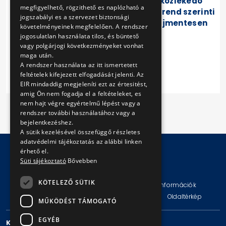
Pünkösdfürdő között közlekedő
megfigyelhető, rögzithető es naplózható a
BKV vonaljárat menetrend szerinti
jogszabályi es a szervezet biztonsági
hajóin 14 éves korig díjmentesen
követelményeinek megfelelően. A rendszer
lehet utazni.
jogosulatlan használata tilos, és büntető
vagy polgárjogi következményeket vonhat
maga után.
A rendszer használata az itt ismertetett
feltételek kifejezett elfogadását jelenti. Az
EIR mindaddig megjeleníti ezt az értesitést,
amig Ön nem fogadja el a feltételeket, es
nem hajt végre egyértelmű lépést vagy a
rendszer további használatához vagy a
bejelentkezéshez.
A sütik kezelésével összefüggő részletes
adatvédelmi tájékoztatás az alábbi linken
érhető el.
Süti tájékoztató
Bővebben
© Copyright 2026 BKV Zrt.
KÖTELEZŐ SÜTIK
Impresszum
Jogi nyilatkozat
Technikai információk
Adatvédelmi politika és tájékoztatások
ÁSZF
Oldaltérkép
MŰKÖDÉST TÁMOGATÓ
EGYÉB
KAPCSOLAT