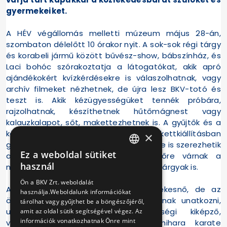
gyermekeiket.
A HÉV végállomás melletti múzeum május 28-án,
szombaton délelőtt 10 órakor nyit. A sok-sok régi tárgy
és korabeli jármű között bűvész-show, bábszínház, és
Laci bohóc szórakoztatja a látogatókat, akik apró
ajándékokért kvízkérdésekre is válaszolhatnak, vagy
archív filmeket nézhetnek, de újra lesz BKV-totó és
teszt is. Akik kézügyességüket tennék próbára,
rajzolhatnak, készíthetnek hűtőmágnest vagy
kalauzkalapot, sőt, makettezhetnek is. A gyűjtők és a
közlekedés iránt érdeklődők a makettkiállításban
×
gyönyörködhetnek, és a vásáron akár be is szerezhetik
Ez a weboldal sütiket
a nekik tetsző darabokat, de vevőre várnak a
HUNGARIAN
használ
múzeumban a különféle BKV-s ajándéktárgyak is.
ENGLISH
Ön a BKV Zrt. weboldalát
A nap sztárvendége Tóth Vera énekesnő, de az
használja.Weboldalunk információkat
önvédelmi sportok kedvelői sem fognak unatkozni,
tárolhat vagy gyűjthet be a böngészőjéről,
ugyanis Hartyányi Attila rendőrségi kiképző,
amit az oldal sütik segítségével végez. Az
információk vonatkozhatnak Önre mint
világbajnok és tanítványai az Ashihara karate