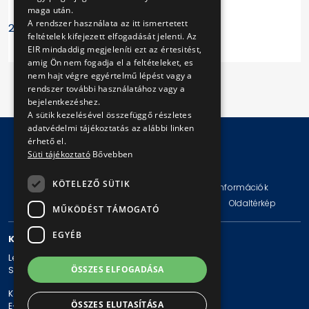
maga után.
A rendszer használata az itt ismertetett
2023. május 16.
feltételek kifejezett elfogadását jelenti. Az
EIR mindaddig megjeleníti ezt az értesitést,
amig Ön nem fogadja el a feltételeket, es
nem hajt végre egyértelmű lépést vagy a
rendszer további használatához vagy a
bejelentkezéshez.
A sütik kezelésével összefüggő részletes
adatvédelmi tájékoztatás az alábbi linken
érhető el.
Süti tájékoztató
Bővebben
© Copyright 2026 BKV Zrt.
KÖTELEZŐ SÜTIK
Impresszum
Jogi nyilatkozat
Technikai információk
Adatvédelmi politika és tájékoztatások
ÁSZF
Oldaltérkép
MŰKÖDÉST TÁMOGATÓ
EGYÉB
KAPCSOLAT
Levelezési cím: 1980 Budapest, Pf. 11.
ÖSSZES ELFOGADÁSA
Székhely: 1980 Budapest, Akácfa u. 15.
Központi telefonszám: + 36 1 461-65-00
ÖSSZES ELUTASÍTÁSA
E-mail cím: bkv@bkv.hu