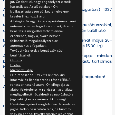
jut. Ön dönti el, hogy engedélyezi-e sütik
használatát. Az alábbiakban Ön
ATÜI Óbudai Divízió (Óbudai autóbuszgarázs) 1037
kiválaszthatja azon sütiket, amelyeknek
Budapest Pomázi út 15.
kezeléséhez hozzájárul.
A böngészők egy része alapértelmezettként
Megközelíthető a 118-as, 160-as, 218-as autóbuszokkal,
automatikusan elfogadja a sütiket, de ez a
amelyeknek menetrendje a BKK honlapján található.
beállítás is megváltoztatható annak
érdekében, hogy a jövőre nézve a
Minden érdeklődőt szeretettel várunk tehát május 20-
felhasználó megakadályozza az
án, szombaton 10-16 óra között (belépés 15.30-ig).
automatikus elfogadást.
További részletek a böngészők süti
Az óbudai autóbuszgarázs nyílt napja minden
beállításairól:
Chrome
korosztály számára kellemes szórakozást, tartalmas
Firefox
kikapcsolódást ígér.
Microsoft Edge
Ez a rendszer a BKV Zrt Elektronikus
Várunk minden érdeklődőt ingyenes nyílt napunkon!
Információs Rendszerének része (EIR). A
rendszer használatával Ön elfogadja az
A programváltozás jogát fenntartjuk.
alábbi feltételeket: A rendszer használata
megfigyelhető, rögzithető es naplózható a
jogszabályi es a szervezet biztonsági
követelményeinek megfelelően. A rendszer
BKV Zrt.
jogosulatlan használata tilos, és büntető
vagy polgárjogi következményeket vonhat