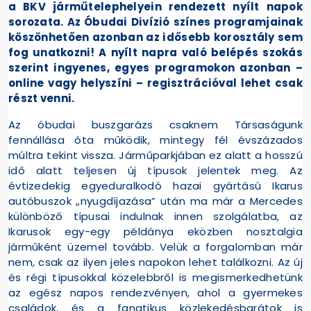
a BKV járműtelephelyein rendezett nyílt napok
sorozata. Az Óbudai Divízió színes programjainak
köszönhetően azonban az idősebb korosztály sem
fog unatkozni! A nyílt napra való belépés szokás
szerint ingyenes, egyes programokon azonban –
online vagy helyszíni – regisztrációval lehet csak
részt venni.
Az óbudai buszgarázs csaknem Társaságunk
fennállása óta működik, mintegy fél évszázados
múltra tekint vissza. Járműparkjában ez alatt a hosszú
idő alatt teljesen új típusok jelentek meg. Az
évtizedekig egyeduralkodó hazai gyártású Ikarus
autóbuszok „nyugdíjazása” után ma már a Mercedes
különböző típusai indulnak innen szolgálatba, az
Ikarusok egy-egy példánya eközben nosztalgia
járműként üzemel tovább. Velük a forgalomban már
nem, csak az ilyen jeles napokon lehet találkozni. Az új
és régi típusokkal közelebbről is megismerkedhetünk
az egész napos rendezvényen, ahol a gyermekes
családok, és a fanatikus közlekedésbarátok is