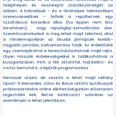
telephelyen és visszarepíti utazóközönségét az
időben. A bátrabbak – és a férőhelyek tekintetében
szerencsésebbek – felfelé is repülhetnek: egy
tűzoltókocsi kosarába állva (ha éppen nem lesz
bevetésen), vagy repülőgép-szimulátorba ülve.
Szerelőcsarnokunkat is meg lehet majd tekinteni, ahol
a mindennapokban az óbudai járműpark kisebb-
nagyobb javítása, karbantartása folyik. Az érdeklődők
egy csarnokjárattal is keresztülutazhatnak majd rajta.
Olyan műszaki érdekességekkel is találkozhatnak a
buszgarázsban, mint a fék oktatófal, hajtáslánc- és
motor bemutató, a kijelzők programozása.
Nemcsak utazni, de vezetni is lehet majd néhány
típust! A Mercedes, Volvo és Ikarus oktató autóbuszok
próbavezetésére online elérhetőségünkön előzetesen
regisztrálni kell, illetve korlátozott számban az
eseményen is lehet jelentkezni.