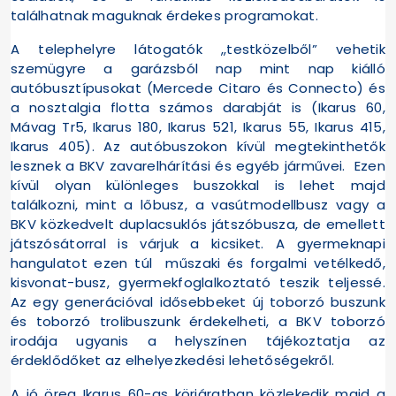
találhatnak maguknak érdekes programokat.
A telephelyre látogatók „testközelből” vehetik
szemügyre a garázsból nap mint nap kiálló
autóbusztípusokat (Mercede Citaro és Connecto) és
a nosztalgia flotta számos darabját is (Ikarus 60,
Mávag Tr5, Ikarus 180, Ikarus 521, Ikarus 55, Ikarus 415,
Ikarus 405). Az autóbuszokon kívül megtekinthetők
lesznek a BKV zavarelhárítási és egyéb járművei. Ezen
kívül olyan különleges buszokkal is lehet majd
találkozni, mint a lőbusz, a vasútmodellbusz vagy a
BKV közkedvelt duplacsuklós játszóbusza, de emellett
játszósátorral is várjuk a kicsiket. A gyermeknapi
hangulatot ezen túl műszaki és forgalmi vetélkedő,
kisvonat-busz, gyermekfoglalkoztató teszik teljessé.
Az egy generációval idősebbeket új toborzó buszunk
és toborzó trolibuszunk érdekelheti, a BKV toborzó
irodája ugyanis a helyszínen tájékoztatja az
érdeklődőket az elhelyezkedési lehetőségekről.
A jó öreg Ikarus 60-as körjáratban közlekedik majd a