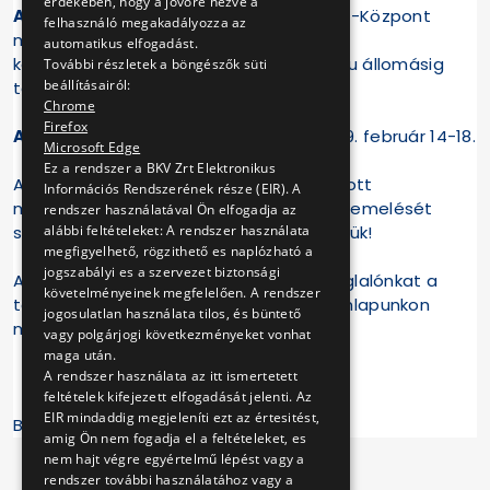
érdekében, hogy a jövőre nézve a
A hetedik füstpróba helyszíne:
Újpest-Központ
felhasználó megakadályozza az
metróállomás. Az Árpád út - Virág utca
automatikus elfogadást.
kereszteződésétől, az Újpest-Városkapu állomásig
További részletek a böngészők süti
beállításairól:
tapasztalhatnak füstkiáramlást.
Chrome
Firefox
A hetedik füstpróba időtartama:
2019. február 14-18.
Microsoft Edge
Ez a rendszer a BKV Zrt Elektronikus
A hő- és füstelvezető rendszer a felújított
Információs Rendszerének része (EIR). A
metrószakasz minél biztonságosabb üzemelését
rendszer használatával Ön elfogadja az
alábbi feltételeket: A rendszer használata
szolgálja, megértésüket előre is köszönjük!
megfigyelhető, rögzithető es naplózható a
jogszabályi es a szervezet biztonsági
Az füstpróbákról készült képes összefoglalónkat a
követelményeinek megfelelően. A rendszer
tesztsorozat befejezését követően honlapunkon
jogosulatlan használata tilos, és büntető
megtekinthetik.
vagy polgárjogi következményeket vonhat
maga után.
A rendszer használata az itt ismertetett
feltételek kifejezett elfogadását jelenti. Az
EIR mindaddig megjeleníti ezt az értesitést,
BKV Zrt.
amig Ön nem fogadja el a feltételeket, es
nem hajt végre egyértelmű lépést vagy a
rendszer további használatához vagy a