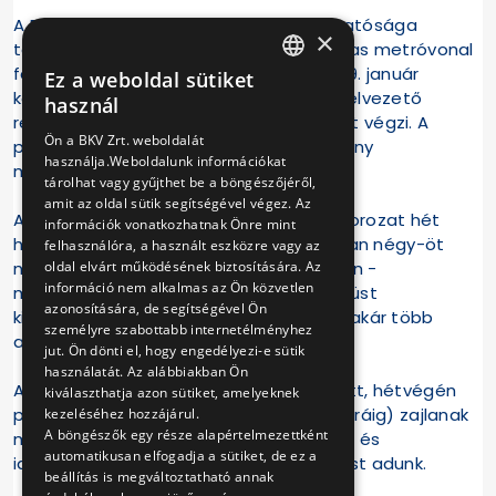
A BKV Zrt. Metró Felújítási Projekt Igazgatósága
×
tájékoztatja a lakosságot, hogy az M3-as metróvonal
felújítás alatt álló északi szakaszán 2019. január
Ez a weboldal sütiket
HUNGARIAN
közepétől február végéig a hő- és füstelvezető
használ
rendszer megfelelőségének tesztelését végzi. A
ENGLISH
Ön a BKV Zrt. weboldalát
próbák célja az új berendezések hatékony
használja.Weboldalunk információkat
működésének ellenőrzése.
tárolhat vagy gyűjthet be a böngészőjéről,
amit az oldal sütik segítségével végez. Az
A mintegy másfél hónapig tartó tesztsorozat hét
információk vonatkozhatnak Önre mint
helyen zajlik, és helyszínenként várhatóan négy-öt
felhasználóra, a használt eszközre vagy az
oldal elvárt működésének biztosítására. Az
napig tart. A metró szellőző kivezetésein -
információ nem alkalmas az Ön közvetlen
metróállomások körüli műtárgyaknál - füst
azonosítására, de segítségével Ön
kiáramlására lehet számítani, naponta akár több
személyre szabottabb internetélményhez
alkalommal is.
jut. Ön dönti el, hogy engedélyezi-e sütik
használatát. Az alábbiakban Ön
A füstpróbák hétköznap 16-22 óra között, hétvégén
kiválaszthatja azon sütiket, amelyeknek
pedig egész nap (reggel 8-tól este 10 óráig) zajlanak
kezeléséhez hozzájárul.
A böngészők egy része alapértelmezettként
majd. A füstpróbák további helyszíneiről és
automatikusan elfogadja a sütiket, de ez a
időpontjáról folyamatosan tájékoztatást adunk.
beállítás is megváltoztatható annak