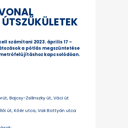
ÓVONAL
S ÚTSZŰKÜLETEK
l számítani 2023. április 17 –
rlátozások a pótlás megszüntetése
 metrófelújításhoz kapcsolódóan.
út, Bajcsy-Zsilinszky út, Váci út
llői út, Kőér utca, Vak Bottyán utca
zások: