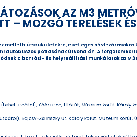
ÁTOZÁSOK AZ M3 METR
TT – MOZGÓ TERELÉSEK É
 melletti útszűkületekre, esetleges sávlezárásokra kel
színi autóbuszos pótlásának útvonalán. A forgalomko
ődnek a bontási- és helyreállítási munkálatok az M3
:
Lehel utcától), Kőér utca, Üllői út, Múzeum körút, Károly kör
utcától), Bajcsy-Zsilinszky út, Károly körút, Múzeum körút, Ü
 június 11. között a következő területeken várhatók válto