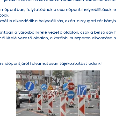
somópontban, folytatódnak a csomóponti helyreállítások,
tóak.
znél is elkezdődik a helyreállítás, ezért a Nyugati tér ir
ntban a városból kifelé vezető oldalon, csak a belső sáv 
rosból kifelé vezető oldalon, a korábbi buszperon elbontás
 és időpontjáról folyamatosan tájékoztatást adunk!