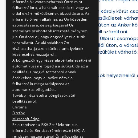
információk vonatkozhatnak Önre mint
felhasználóra, a használt eszközre vagy az
Váci út és Róbert Károly körút c
oldal elvárt működésének biztosítására. Az
sáv zárása és útszűkületek várha
információ nem alkalmas az Ön közvetlen
Bajcsy-Zsilinszky úton az Anker kö
azonosítására, de segítségével Ön
személyre szabottabb internetélményhez
korlátozásokra kell számítani.
jut. Ön dönti el, hogy engedélyezi-e sütik
Múzeum körút és Üllői út csomópo
használatát. Az alábbiakban Ön
Kálvin térnél az Üllői úton, a vá
kiválaszthatja azon sütiket, amelyeknek
sávlezárás és útszűkület várható.
kezeléséhez hozzájárul.
A böngészők egy része alapértelmezettként
automatikusan elfogadja a sütiket, de ez a
beállítás is megváltoztatható annak
A forgalomkorlátozások helyszíneiről
érdekében, hogy a jövőre nézve a
felhasználó megakadályozza az
automatikus elfogadást.
További részletek a böngészők süti
beállításairól:
Chrome
Firefox
Microsoft Edge
Ez a rendszer a BKV Zrt Elektronikus
Információs Rendszerének része (EIR). A
rendszer használatával Ön elfogadja az