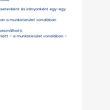
 esetenként és irányonként egy-egy
ányban a munkaterület vonalában
használható.
a miatt – a munkaterület vonalában –