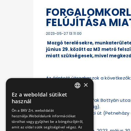
FORGALOMKORL
FELÚJÍTÁSA MIA
2023-05-27 13:11:00
Mozgó terelésekre, munkaterületek
június 29. között az M3 metró fel
miatt szükségesek, mivel megkezd
Az érintett útszakaszok a következők
×
Ez a weboldal sütiket
HUNGARIAN
Északi irányban: Vak Bottyán utca (
használ
(Petneházy utcáig).
ENGLISH
Ön a BKV Zrt. weboldalát
Déli irányban: Váci út (Petneházy 
használja.Weboldalunk információkat
(Lehel utcáig).
tárolhat vagy gyűjthet be a böngészőjéről,
amit az oldal sütik segítségével végez. Az
A harmadik ütemben, 2023. május 30 –