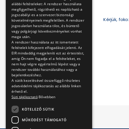
alábbi feltételeket: A rendszer használata
megfigyelhető, rögzithető es naplózható a
jogszabályi es a szervezet biztonsági
Kérjük, fok
követelményeinek megfelelően. A rendszer
jogosulatlan használata tilos, és büntető
vagy polgárjogi következményeket vonhat
maga után.
A rendszer használata az itt ismertetett
feltételek kifejezett elfogadását jelenti. Az
BKV Zrt.
EIR mindaddig megjeleníti ezt az értesitést,
amig Ön nem fogadja el a feltételeket, es
2023.05.27.
nem hajt végre egyértelmű lépést vagy a
rendszer további használatához vagy a
bejelentkezéshez.
A sütik kezelésével összefüggő részletes
adatvédelmi tájékoztatás az alábbi linken
érhető el.
Süti tájékoztató
Bővebben
KÖTELEZŐ SÜTIK
MŰKÖDÉST TÁMOGATÓ