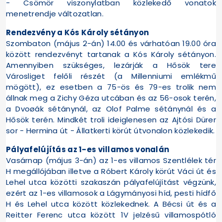
- Csömör viszonylatban közlekedő vonatok
menetrendje változatlan.
Rendezvény a Kós Károly sétányon
Szombaton (május 2-án) 14.00 és várhatóan 19.00 óra
között rendezvényt tartanak a Kós Károly sétányon.
Amennyiben szükséges, lezárják a Hősök tere
Városliget felőli részét (a Millenniumi emlékmű
mögött), ez esetben a 75-ös és 79-es trolik nem
állnak meg a Zichy Géza utcában és az 56-osok terén,
a Dvoøák sétánynál, az Olof Palme sétánynál és a
Hősök terén. Mindkét troli ideiglenesen az Ajtósi Dürer
sor - Hermina út - Állatkerti körút útvonalon közlekedik.
Pályafelújítás az 1-es villamos vonalán
Vasárnap (május 3-án) az 1-es villamos Szentlélek tér
H megállójában illetve a Róbert Károly körút Váci út és
Lehel utca közötti szakaszán pályafelújítást végzünk,
ezért az 1-es villamosok a Lágymányosi híd, pesti hídfő
H és Lehel utca között közlekednek. A Bécsi út és a
Reitter Ferenc utca között 1V jelzésű villamospótló