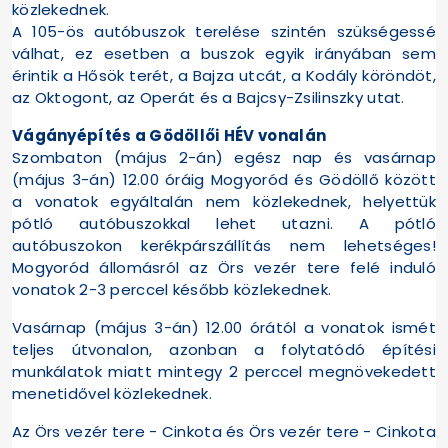
közlekednek.
A 105-ös autóbuszok terelése szintén szükségessé
válhat, ez esetben a buszok egyik irányában sem
érintik a Hősök terét, a Bajza utcát, a Kodály köröndöt,
az Oktogont, az Operát és a Bajcsy-Zsilinszky utat.
Vágányépítés a Gödöllői HÉV vonalán
Szombaton (május 2-án) egész nap és vasárnap
(május 3-án) 12.00 óráig Mogyoród és Gödöllő között
a vonatok egyáltalán nem közlekednek, helyettük
pótló autóbuszokkal lehet utazni. A pótló
autóbuszokon kerékpárszállítás nem lehetséges!
Mogyoród állomásról az Örs vezér tere felé induló
vonatok 2-3 perccel később közlekednek.
Vasárnap (május 3-án) 12.00 órától a vonatok ismét
teljes útvonalon, azonban a folytatódó építési
munkálatok miatt mintegy 2 perccel megnövekedett
menetidővel közlekednek.
Az Örs vezér tere - Cinkota és Örs vezér tere - Cinkota