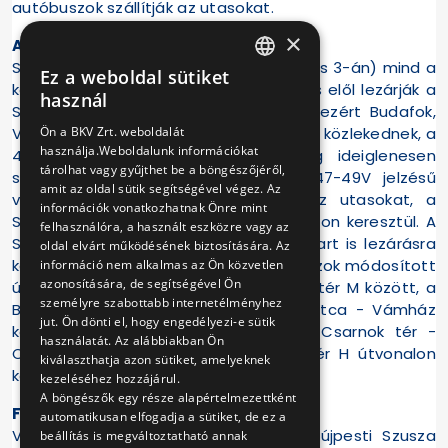
autóbuszok szállítják az utasokat.
×
A Szabadság híd hétvégi lezárása
Szombaton és vasárnap (május 2-án és 3-án) mind a
Ez a weboldal sütiket
HUNGARIAN
közösségi, mind a gyalogos közlekedés elől lezárják a
használ
Szabadság hidat. A 47-es villamosok ezért Budafok,
ENGLISH
Ön a BKV Zrt. weboldalát
Városház tér és a Moszkva tér M között közlekednek, a
használja.Weboldalunk információkat
49-es villamosok közlekedése pedig ideiglenesen
tárolhat vagy gyűjthet be a böngészőjéről,
szünetel. A kimaradó szakaszon a 47-49V jelzésű
amit az oldal sütik segítségével végez. Az
villamospótló autóbuszok szállítják az utasokat, a
információk vonatkozhatnak Önre mint
Szabadság híd helyett az Erzsébet hídon keresztül. A
felhasználóra, a használt eszközre vagy az
Szabadság híd alatt a Pesti alsó rakpart is lezárásra
oldal elvárt működésének biztosítására. Az
kerül, ezért a 2V villamospótló autóbuszok módosított
információ nem alkalmas az Ön közvetlen
azonosítására, de segítségével Ön
útvonalon, a Boráros tér H és a Kálvin tér M között, a
személyre szabottabb internetélményhez
Boráros tér H - Zsil utca - Czuczor utca - Vámház
jut. Ön dönti el, hogy engedélyezi-e sütik
körút - Kálvin tér M - Fővám tér - Csarnok tér -
használatát. Az alábbiakban Ön
Czuczor utca - Zsil utca - Boráros tér H útvonalon
kiválaszthatja azon sütiket, amelyeknek
közlekednek.
kezeléséhez hozzájárul.
A böngészők egy része alapértelmezettként
Focimeccs Újpesten
automatikusan elfogadja a sütiket, de ez a
Vasárnap (május 3-án), 17.30-tól az újpesti Szusza
beállítás is megváltoztatható annak