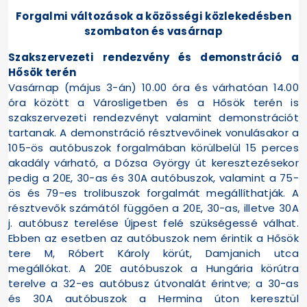
Forgalmi változások a közösségi közlekedésben
szombaton és vasárnap
Szakszervezeti rendezvény és demonstráció a
Hősök terén
Vasárnap (május 3-án) 10.00 óra és várhatóan 14.00
óra között a Városligetben és a Hősök terén is
szakszervezeti rendezvényt valamint demonstrációt
tartanak. A demonstráció résztvevőinek vonulásakor a
105-ös autóbuszok forgalmában körülbelül 15 perces
akadály várható, a Dózsa György út keresztezésekor
pedig a 20E, 30-as és 30A autóbuszok, valamint a 75-
ös és 79-es trolibuszok forgalmát megállíthatják. A
résztvevők számától függően a 20E, 30-as, illetve 30A
j. autóbusz terelése Újpest felé szükségessé válhat.
Ebben az esetben az autóbuszok nem érintik a Hősök
tere M, Róbert Károly körút, Damjanich utca
megállókat. A 20E autóbuszok a Hungária körútra
terelve a 32-es autóbusz útvonalát érintve; a 30-as
és 30A autóbuszok a Hermina úton keresztül