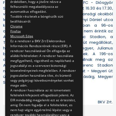
érdekében, hogy a jövőre nézve a
Ferenc Stadionban tartják az Újpest FC - Diósgyőr
felhasználó megakadályozza az
Soproni Liga labdarúgó mérkőzést. Ezért 16.30 és 17.30,
automatikus elfogadást.
valamint 19.00 és 19.45 óra között biztonsági okokból
További részletek a böngészők süti
lezárják a Megyeri utat a Váci út - Irányi Dániel utca
beállításairól:
közötti szakaszon. A fenti időszakban a 96-os
Chrome
autóbuszok terelt útvonalon járnak, és nem érintik az
Firefox
Microsoft Edge
Aschner Lipót tér, a Szusza Ferenc Stadion, a
Ez a rendszer a BKV Zrt Elektronikus
Tungsram, a Béla utca és Újpest, Fóti út megállókat,
Információs Rendszerének része (EIR). A
hanem a 147-es busz útvonalán, Megyer, Julianus
rendszer használatával Ön elfogadja az
barát utca végállomásig közlekednek. A 196-os
alábbi feltételeket: A rendszer használata
autóbuszok a terelés idején nem állnak meg az
megfigyelhető, rögzithető es naplózható a
Aschner Lipót tér és a Szusza Ferenc Stadion
jogszabályi es a szervezet biztonsági
megállókban, hanem a Váci út - Fóti út - Megyeri út
követelményeinek megfelelően. A rendszer
jogosulatlan használata tilos, és büntető
útvonalon a 30A autóbusz végállomásáig, Megyer
vagy polgárjogi következményeket vonhat
Szondi utcáig közlekedik.
maga után.
A rendszer használata az itt ismertetett
2009. május 2.
feltételek kifejezett elfogadását jelenti. Az
EIR mindaddig megjeleníti ezt az értesitést,
BKV Zrt.
amig Ön nem fogadja el a feltételeket, es
nem hajt végre egyértelmű lépést vagy a
rendszer további használatához vagy a