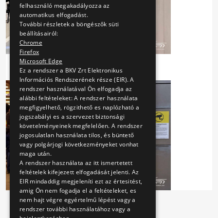
felhasználó megakadályozza az
automatikus elfogadást.
További részletek a böngészők süti
beállításairól:
Chrome
Firefox
Microsoft Edge
Ez a rendszer a BKV Zrt Elektronikus
Információs Rendszerének része (EIR). A
rendszer használatával Ön elfogadja az
alábbi feltételeket: A rendszer használata
megfigyelhető, rögzithető es naplózható a
jogszabályi es a szervezet biztonsági
követelményeinek megfelelően. A rendszer
jogosulatlan használata tilos, és büntető
vagy polgárjogi következményeket vonhat
maga után.
A rendszer használata az itt ismertetett
feltételek kifejezett elfogadását jelenti. Az
EIR mindaddig megjeleníti ezt az értesitést,
amig Ön nem fogadja el a feltételeket, es
nem hajt végre egyértelmű lépést vagy a
rendszer további használatához vagy a