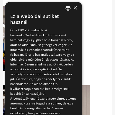
×
Ez a weboldal sütiket
HUNGARIAN
használ
ENGLISH
Ön a BKV Zrt. weboldalát
használja.Weboldalunk információkat
tárolhat vagy gyűjthet be a böngészőjéről,
amit az oldal sütik segítségével végez. Az
információk vonatkozhatnak Önre mint
felhasználóra, a használt eszközre vagy az
oldal elvárt működésének biztosítására. Az
információ nem alkalmas az Ön közvetlen
azonosítására, de segítségével Ön
személyre szabottabb internetélményhez
jut. Ön dönti el, hogy engedélyezi-e sütik
használatát. Az alábbiakban Ön
kiválaszthatja azon sütiket, amelyeknek
kezeléséhez hozzájárul.
A böngészők egy része alapértelmezettként
automatikusan elfogadja a sütiket, de ez a
beállítás is megváltoztatható annak
érdekében, hogy a jövőre nézve a