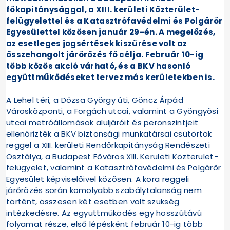
főkapitánysággal, a XIII. kerületi Közterület-
felügyelettel és a Katasztrófavédelmi és Polgárőr
Egyesülettel közösen január 29-én. A megelőzés,
az esetleges jogsértések kiszűrése volt az
összehangolt járőrözés fő célja. Február 10-ig
több közös akció várható, és a BKV hasonló
együttműködéseket tervez más kerületekben is.
A Lehel téri, a Dózsa György úti, Göncz Árpád
Városközponti, a Forgách utcai, valamint a Gyöngyösi
utcai metróállomások aluljáróit és peronszintjeit
ellenőrizték a BKV biztonsági munkatársai csütörtök
reggel a XIII. kerületi Rendőrkapitányság Rendészeti
Osztálya, a Budapest Főváros XIII. Kerületi Közterület-
felügyelet, valamint a Katasztrófavédelmi és Polgárőr
Egyesület képviselőivel közösen. A kora reggeli
járőrözés során komolyabb szabálytalanság nem
történt, összesen két esetben volt szükség
intézkedésre. Az együttműködés egy hosszútávú
folyamat része, első lépésként február 10-ig több