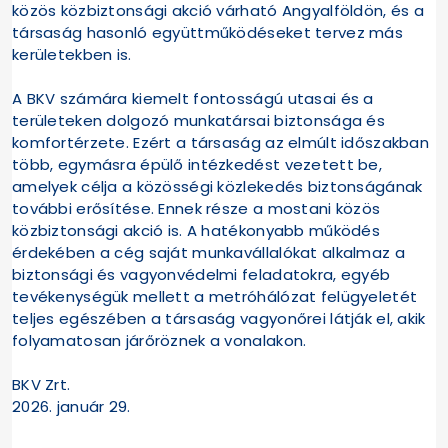
közös közbiztonsági akció várható Angyalföldön, és a
társaság hasonló együttműködéseket tervez más
kerületekben is.
A BKV számára kiemelt fontosságú utasai és a
területeken dolgozó munkatársai biztonsága és
komfortérzete. Ezért a társaság az elmúlt időszakban
több, egymásra épülő intézkedést vezetett be,
amelyek célja a közösségi közlekedés biztonságának
további erősítése. Ennek része a mostani közös
közbiztonsági akció is. A hatékonyabb működés
érdekében a cég saját munkavállalókat alkalmaz a
biztonsági és vagyonvédelmi feladatokra, egyéb
tevékenységük mellett a metróhálózat felügyeletét
teljes egészében a társaság vagyonőrei látják el, akik
folyamatosan járőröznek a vonalakon.
BKV Zrt.
2026. január 29.