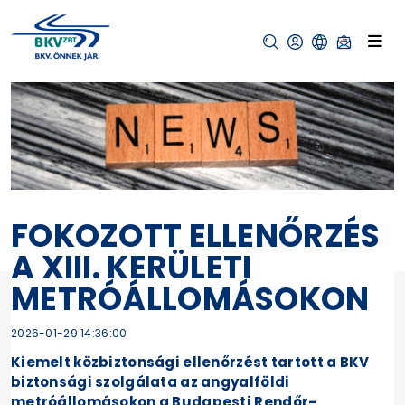
FOKOZOTT ELLENŐRZÉS
A XIII. KERÜLETI
METRÓÁLLOMÁSOKON
2026-01-29 14:36:00
Kiemelt közbiztonsági ellenőrzést tartott a BKV
biztonsági szolgálata az angyalföldi
metróállomásokon a Budapesti Rendőr-