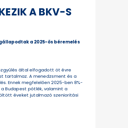
KEZIK A BKV-S
megállapodtak a 2025-ös béremelés
özgyűlés által elfogadott öt évre
ést tartalmaz. A menedzsment és a
lés. Ennek megfelelően 2025-ben 8%-
k a Budapest pótlék, valamint a
ltött éveket jutalmazó szenioritási