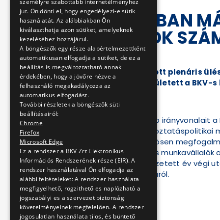
személyre szabottabb internetélményhez
jut. Ön dönti el, hogy engedélyezi-e sütik
FEBRUÁRBAN MÁR
használatát. Az alábbiakban Ön
kiválaszthatja azon sütiket, amelyeknek
DOLGOZÓK SZÁ
kezeléséhez hozzájárul.
A böngészők egy része alapértelmezettként
2025-01-17 11:28:00
automatikusan elfogadja a sütiket, de ez a
beállítás is megváltoztatható annak
A január 17-én tartott plenáris ü
érdekében, hogy a jövőre nézve a
mértékéről, megszületett a BKV-
felhasználó megakadályozza az
automatikus elfogadást.
További részletek a böngészők süti
beállításairól:
A megállapodás főbb irányvonalait a F
Chrome
szóló bér- és foglalkoztatáspolitik
Firefox
szakszervezetek közösen megfogalmaz
Microsoft Edge
Ez a rendszer a BKV Zrt Elektronikus
kal emelkedik a BKV-s munkavállalók a
Információs Rendszerének része (EIR). A
munkavállalóknak kifizetett év végi u
rendszer használatával Ön elfogadja az
rendszer fenntartásáról.
alábbi feltételeket: A rendszer használata
megfigyelhető, rögzithető es naplózható a
jogszabályi es a szervezet biztonsági
követelményeinek megfelelően. A rendszer
2025. január 17.
jogosulatlan használata tilos, és büntető