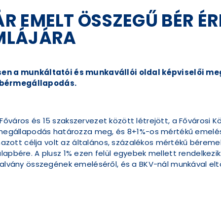
 EMELT ÖSSZEGŰ BÉR ÉR
MLÁJÁRA
lésen a munkáltatói és munkavállói oldal képviselői 
s bérmegállapodás.
őváros és 15 szakszervezet között létrejött, a Fővárosi K
ai megállapodás határozza meg, és 8+1%-os mértékű emel
ott célja volt az általános, százalékos mértékű béreme
lapbére. A plusz 1% ezen felül egyebek mellett rendelkezi
talvány összegének emeléséről, és a BKV-nál munkával eltö