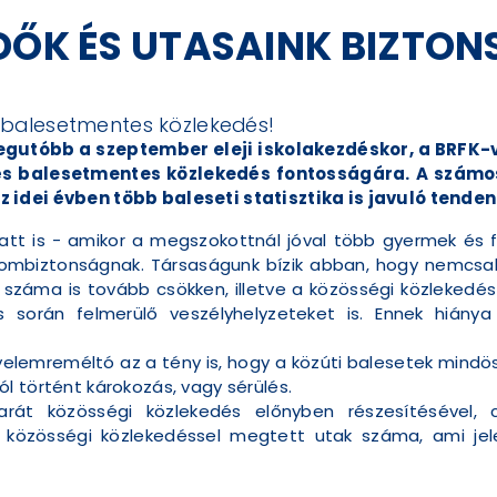
DŐK ÉS UTASAINK BIZTON
 a balesetmentes közlekedés!
legutóbb a szeptember eleji iskolakezdéskor, a BRFK-va
és balesetmentes közlekedés fontosságára. A számo
 idei évben több baleseti statisztika is javuló tende
latt is - amikor a megszokottnál jóval több gyermek és f
alombiztonságnak. Társaságunk bízik abban, hogy nemcsa
k száma is tovább csökken, illetve a közösségi közlekedé
 során felmerülő veszélyhelyzeteket is. Ennek hiánya 
elemreméltó az a tény is, hogy a közúti balesetek mindös
l történt károkozás, vagy sérülés.
arát közösségi közlekedés előnyben részesítésével, 
özösségi közlekedéssel megtett utak száma, ami jel