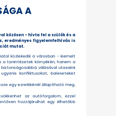
SÁGA A
l közösen - hívta fel a szülők és a
s, eredményes figyelemfelhívás is
nciát mutat.
iatal közlekedik a városban - kiemelt
k a tanintézetek környékén, hanem a
s biztonságosabbá válásával utasaink
ugyanis konfliktusokat, baleseteket
sze egy ezrelékénél állapítható meg,
csökkenhet az autóforgalom, ezzel
entősen hozzájárulhat egy élhetőbb