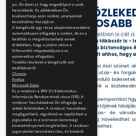
jut. Ön dönti el, hogy engedélyezi-e sütik
BKV: A KÖZLEKE
használatát. Az alábbiakban Ön
kiválaszthatja azon sütiket, amelyeknek
LEGFONTOSABB
kezeléséhez hozzájárul.
A böngészők egy része alapértelmezettként
Az őszi iskolai szünetben is cél
automatikusan elfogadja a sütiket, de ez a
beállítás is megváltoztatható annak
A BKV Zrt. korábban többször is - 
érdekében, hogy a jövőre nézve a
tanulók figyelmét a biztonságos 
felhasználó megakadályozza az
nagyban hozzájárult ahhoz, hogy az
automatikus elfogadást.
További részletek a böngészők süti
Társaságunk az iskolai őszi szünet a
beállításairól:
figyelmet szentel az utas- és forg
Chrome
fővárosi utakon előforduló balesete
Firefox
Microsoft Edge
könnyebben felismerik a közlekedés
Ez a rendszer a BKV Zrt Elektronikus
eredményezhet.
Információs Rendszerének része (EIR). A
Forgalombiztonsági szempontból figy
rendszer használatával Ön elfogadja az
hogy a BKV járművezetőjének hibájábó
alábbi feltételeket: A rendszer használata
Mindemellett, az utas- és városb
megfigyelhető, rögzithető es naplózható a
párhuzamosan pedig növekedhet a k
jogszabályi es a szervezet biztonsági
főváros megteremtéséhez.
követelményeinek megfelelően. A rendszer
jogosulatlan használata tilos, és büntető