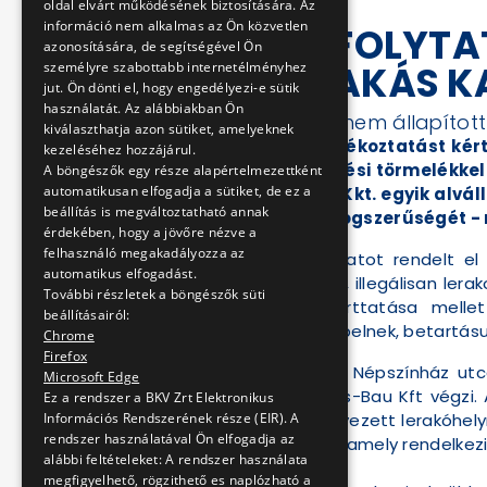
oldal elvárt működésének biztosítására. Az
információ nem alkalmas az Ön közvetlen
A DBR LEFOLYTA
azonosítására, de segítségével Ön
FÖLDLERAKÁS 
személyre szabottabb internetélményhez
jut. Ön dönti el, hogy engedélyezi-e sütik
használatát. Az alábbiakban Ön
A belső vizsgálat nem állapítot
kiválaszthatja azon sütiket, amelyeknek
Haladéktalanul tájékoztatást kér
kezeléséhez hozzájárul.
földdel, illetve építési törmelékk
A böngészők egy része alapértelmezettként
automatikusan elfogadja a sütiket, de ez a
BPV-Metro 4 NeKe Kkt. egyik alválla
beállítás is megváltoztatható annak
tevékenységének jogszerűségét - ny
érdekében, hogy a jövőre nézve a
felhasználó megakadályozza az
A hét elején vizsgálatot rendelt 
automatikus elfogadást.
napokban megtalált, illegálisan lerak
További részletek a böngészők süti
betartása és betarttatása mellett
beállításairól:
szerződésben szerepelnek, betartásukra
Chrome
Firefox
A 4-es metró épülő Népszínház utcai
Microsoft Edge
megbízásából a Kres-Bau Kft végzi. A 
Ez a rendszer a BKV Zrt Elektronikus
Információs Rendszerének része (EIR). A
földet csak engedélyezett lerakóhelyr
rendszer használatával Ön elfogadja az
telket nevezte meg, amely rendelkezi
alábbi feltételeket: A rendszer használata
megfigyelhető, rögzithető es naplózható a