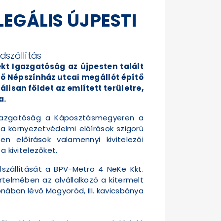
LEGÁLIS ÚJPESTI
dszállítás
kt Igazgatóság az újpesten talált
ndő Népszínház utcai megállót építő
álisan földet az említett területre,
a.
 Igazgatóság a Káposztásmegyeren a
ó a környezetvédelmi előírások szigorú
n előírások valamennyi kivitelezői
a kivitelezőket.
lszállítását a BPV-Metro 4 NeKe Kkt.
értelmében az alvállalkozó a kitermelt
onában lévő Mogyoród, III. kavicsbánya