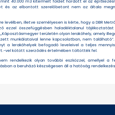
 mint 40.000 m3 kitermelt földet hordott el az építkezésr
det és az elbontott szerelőbetont nem az általa megn
e levélben, illetve személyesen is kérte, hogy a DBR Metr
elező ezzel összefüggésben haladéktalanul tájékoztatás
án „Káposztásmegyer területén olyan lerakóhely, amely illeg
ett munkálataival lenne kapcsolatban, nem található”.
nyt a lerakóhelyek befogadó leveleivel a teljes mennyisé
rt.-vel kötött szerződés értelmében töltötték fel.
m rendelkezik olyan további eszközzel, amellyel a fe
sban a beruházó készségesen áll a hatóság rendelkezés