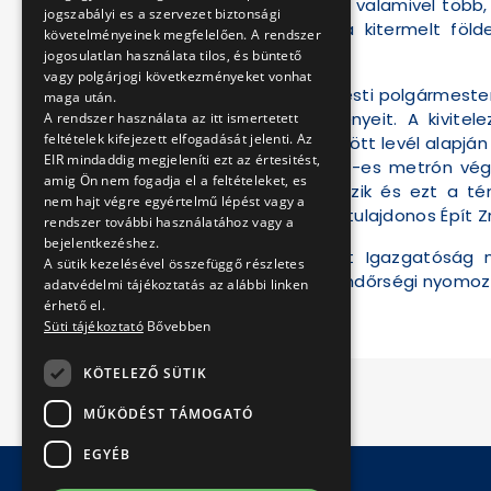
Az alvállalkozó eddig valamivel több,
jogszabályi es a szervezet biztonsági
nem jelezte, hogy a kitermelt föl
követelményeinek megfelelően. A rendszer
szállítaná.
jogosulatlan használata tilos, és büntető
vagy polgárjogi következményeket vonhat
Dr. Derce Tamás Újpesti polgármester
maga után.
földszállítás körülményeit. A kivit
A rendszer használata az itt ismertetett
feltételek kifejezett elfogadását jelenti. Az
alvállalkozó által küldött levél alapj
EIR mindaddig megjeleníti ezt az értesitést,
és a Kres-Bau Kft. 4-es metrón végz
amig Ön nem fogadja el a feltételeket, es
engedéllyel rendelkezik és ezt a té
nem hajt végre egyértelmű lépést vagy a
említett területet a tulajdonos Épít Z
rendszer további használatához vagy a
bejelentkezéshez.
A DBR Metró Projekt Igazgatóság ne
A sütik kezelésével összefüggő részletes
Természetesen a rendőrségi nyomozá
adatvédelmi tájékoztatás az alábbi linken
érhető el.
Süti tájékoztató
Bővebben
KÖTELEZŐ SÜTIK
MŰKÖDÉST TÁMOGATÓ
EGYÉB