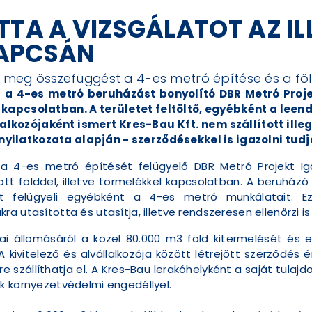
TTA A VIZSGÁLATOT AZ IL
KAPCSÁN
t meg összefüggést a 4-es metró építése és a föl
t a 4-es metró beruházást bonyolító DBR Metró Proje
el kapcsolatban. A területet feltöltő, egyébként a lee
lkozójaként ismert Kres-Bau Kft. nem szállított illeg
ilatkozata alapján - szerződésekkel is igazolni tudj
el a 4-es metró építését felügyelő DBR Metró Projekt
ott földdel, illetve törmelékkel kapcsolatban. A beruház
 felügyeli egyébként a 4-es metró munkálatait. Eze
 utasította és utasítja, illetve rendszeresen ellenőrzi is 
 állomásáról a közel 80.000 m3 föld kitermelését és e
kivitelező és alvállalkozója között létrejött szerződés 
e szállíthatja el. A Kres-Bau lerakóhelyként a saját tulajd
k környezetvédelmi engedéllyel.