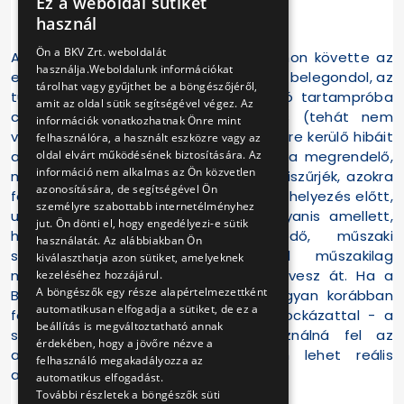
Ez a weboldal sütiket
HUNGARIAN
használ
ENGLISH
Ön a BKV Zrt. weboldalát
Aki az Alstom járművek kapcsán nyomon követte az
használja.Weboldalunk információkat
eddigi történéseket, vagy csak reálisan belegondol, az
tárolhat vagy gyűjthet be a böngészőjéről,
tudja, hogy a tesztelés, így az utolsó tartampróba
amit az oldal sütik segítségével végez. Az
célja éppen az, hogy a prototípus (tehát nem
információk vonatkozhatnak Önre mint
végleges) szerelvény esetleges, felszínre kerülő hibáit
felhasználóra, a használt eszközre vagy az
a szakemberek (mind a gyártó, mind a megrendelő,
oldal elvárt működésének biztosítására. Az
információ nem alkalmas az Ön közvetlen
mind pedig a hatóság szakemberei) kiszűrjék, azokra
azonosítására, de segítségével Ön
fény derüljön még most, a forgalomba helyezés előtt,
személyre szabottabb internetélményhez
utasok nélkül. A BKV elkötelezett ugyanis amellett,
jut. Ön dönti el, hogy engedélyezi-e sütik
hogy csakis tökéletesen működő, műszaki
használatát. Az alábbiakban Ön
szempontból kifogástalan, ezáltal műszakilag
kiválaszthatja azon sütiket, amelyeknek
maximálisan felvállalható járműveket vesz át. Ha a
kezeléséhez hozzájárul.
A böngészők egy része alapértelmezettként
BKV nem ezt az utat járná, akkor ugyan korábban
automatikusan elfogadja a sütiket, de ez a
forgalomba helyezhetné - jelentős kockázattal - a
beállítás is megváltoztatható annak
szerelvényeket, de felelőtlenül használná fel az
érdekében, hogy a jövőre nézve a
adófizetők pénzét, ez pedig nem lehet reális
felhasználó megakadályozza az
alternatíva.
automatikus elfogadást.
További részletek a böngészők süti