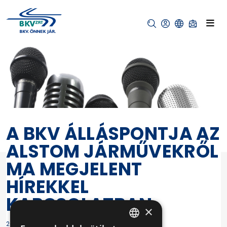
A BKV ÁLLÁSPONTJA AZ
ALSTOM JÁRMŰVEKRŐL
MA MEGJELENT
HÍREKKEL
KAPCSOLATBAN
×
2010-06-18 15:55:27