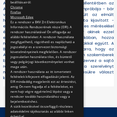
beállításairól:
A ma megjelent különböző hírekkel ellentétben az
Chrome
Alstom prototípus jármű utolsó tartampróbája - bár
Firefox
valóban számos hiba felszínre került az elmúlt
Microsoft Edge
hónapokban, melyeket a gyártó azóta kijavított -
Ez a rendszer a BKV Zrt Elektronikus
elfogadható teszteredményekkel, hiteles mérésekkel
Információs Rendszerének része (EIR). A
és rendben zajlik. A BKV kéri, hogy akinek ezzel
rendszer használatával Ön elfogadja az
ellentétes információ van a birtokában, hozza
alábbi feltételeket: A rendszer használata
megfigyelhető, rögzithető es naplózható a
nyilvánosságra a megfelelő bizonyítékokkal együtt. A
jogszabályi es a szervezet biztonsági
BKV egyúttal felhívja a figyelmet arra, hogy az
követelményeinek megfelelően. A rendszer
Alstommal közösen, saját és független szakemberek
jogosulatlan használata tilos, és büntető
bevonásával június végén tesztutat szervez a sajtó
vagy polgárjogi következményeket vonhat
részére, ahol az újságíró kollégák a szerelvényt
maga után.
megtekinthetik és valamennyi kérdésükre választ
A rendszer használata az itt ismertetett
feltételek kifejezett elfogadását jelenti. Az
kaphatnak.
EIR mindaddig megjeleníti ezt az értesitést,
amig Ön nem fogadja el a feltételeket, es
nem hajt végre egyértelmű lépést vagy a
rendszer további használatához vagy a
bejelentkezéshez.
A sütik kezelésével összefüggő részletes
adatvédelmi tájékoztatás az alábbi linken
érhető el.