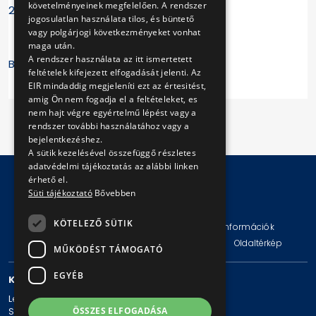
követelményeinek megfelelően. A rendszer
2016. május 26.
jogosulatlan használata tilos, és büntető
vagy polgárjogi következményeket vonhat
maga után.
A rendszer használata az itt ismertetett
BKV Zrt.
feltételek kifejezett elfogadását jelenti. Az
EIR mindaddig megjeleníti ezt az értesitést,
amig Ön nem fogadja el a feltételeket, es
nem hajt végre egyértelmű lépést vagy a
rendszer további használatához vagy a
bejelentkezéshez.
A sütik kezelésével összefüggő részletes
adatvédelmi tájékoztatás az alábbi linken
érhető el.
Süti tájékoztató
Bővebben
© Copyright 2026 BKV Zrt.
KÖTELEZŐ SÜTIK
Impresszum
Jogi nyilatkozat
Technikai információk
Adatvédelmi politika és tájékoztatások
ÁSZF
Oldaltérkép
MŰKÖDÉST TÁMOGATÓ
EGYÉB
KAPCSOLAT
Levelezési cím: 1980 Budapest, Pf. 11.
ÖSSZES ELFOGADÁSA
Székhely: 1980 Budapest, Akácfa u. 15.