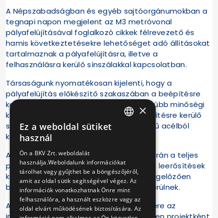
A Népszabadságban és egyéb sajtóorgánumokban a
tegnapi napon megjelent az M3 metróvonal
pályafelújításával foglalkozó cikkek félrevezető és
hamis következtetésekre lehetőséget adó állításokat
tartalmaznak a pályafelújításra, illetve a
felhasználásra kerülő sínszálakkal kapcsolatban.
Társaságunk nyomatékosan kijelenti, hogy a
pályafelújítás előkészítő szakaszában a beépítésre
kerülő anyagok kiválasztása a legszigorúbb minőségi
×
követelmények alapján történik, a beépítésre kerülő
Ez a weboldal sütiket
sínszálak bevizsgált, garantált minőségű acélból
HUNGARIAN
készülnek.
használ
ENGLISH
Ön a BKV Zrt. weboldalát
Az M3-as metróvonal rekonstrukciója során a teljes
használja.Weboldalunk információkat
pályaszerkezet elbontásra kerül, mivel a leerősítések
tárolhat vagy gyűjthet be a böngészőjéről,
korszerűsítése is megvalósul. Az ezt megelőzően
amit az oldal sütik segítségével végez. Az
beépített új sínek újra felhasználásra kerülnek.
információk vonatkozhatnak Önre mint
felhasználóra, a használt eszközre vagy az
A vonalon korábban végrehajtott síncsere az
oldal elvárt működésének biztosítására. Az
infrastruktúra rekonstrukciójától független projektként
információ nem alkalmas az Ön közvetlen