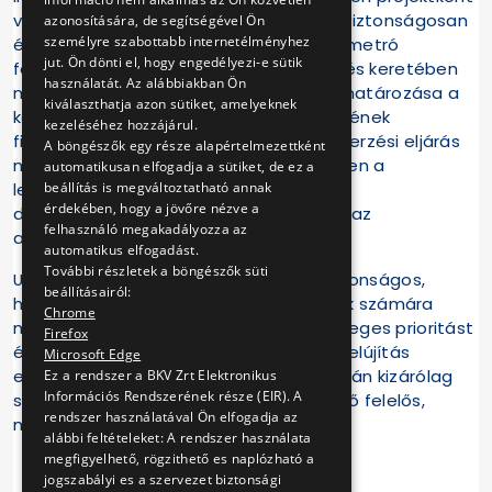
valósult meg. A jelenlegi pályaszakasz biztonságosan
azonosítására, de segítségével Ön
személyre szabottabb internetélményhez
és megfelelően bonyolítja le a hármas metró
jut. Ön dönti el, hogy engedélyezi-e sütik
forgalmát. Az infrastruktúra korszerűsítés keretében
használatát. Az alábbiakban Ön
megrendelt sínek mennyiségének meghatározása a
kiválaszthatja azon sütiket, amelyeknek
közelmúltban kicserélt sínek mennyiségének
kezeléséhez hozzájárul.
figyelembevételével történt. A közbeszerzési eljárás
A böngészők egy része alapértelmezettként
nyertese az lehet, aki minden tekintetben a
automatikusan elfogadja a sütiket, de ez a
beállítás is megváltoztatható annak
legkedvezőbb ajánlatot adja és csatolt
érdekében, hogy a jövőre nézve a
dokumentációi alapján megállapítható az
felhasználó megakadályozza az
alkalmassága.
automatikus elfogadást.
További részletek a böngészők süti
Utasaink biztonsága, illetve a vonal biztonságos,
beállításairól:
hosszú távú üzemeltetése Társaságunk számára
Chrome
minden körülménytől függetlenül elsődleges prioritást
Firefox
élvez, ebből következően mind a vonalfelújítás
Microsoft Edge
előkészítése, mind a megvalósítása során kizárólag
Ez a rendszer a BKV Zrt Elektronikus
Információs Rendszerének része (EIR). A
szakmai szempontokat figyelembe vevő felelős,
rendszer használatával Ön elfogadja az
megfontolt döntések születnek.
alábbi feltételeket: A rendszer használata
megfigyelhető, rögzithető es naplózható a
jogszabályi es a szervezet biztonsági