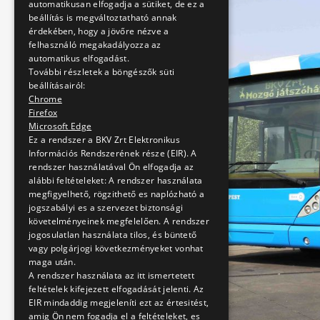
automatikusan elfogadja a sütiket, de ez a
beállítás is megváltoztatható annak
érdekében, hogy a jövőre nézve a
felhasználó megakadályozza az
automatikus elfogadást.
További részletek a böngészők süti
beállításairól:
Chrome
Firefox
Microsoft Edge
Ez a rendszer a BKV Zrt Elektronikus
Információs Rendszerének része (EIR). A
rendszer használatával Ön elfogadja az
alábbi feltételeket: A rendszer használata
megfigyelhető, rögzithető es naplózható a
jogszabályi es a szervezet biztonsági
követelményeinek megfelelően. A rendszer
jogosulatlan használata tilos, és büntető
vagy polgárjogi következményeket vonhat
maga után.
A rendszer használata az itt ismertetett
feltételek kifejezett elfogadását jelenti. Az
EIR mindaddig megjeleníti ezt az értesitést,
amig Ön nem fogadja el a feltételeket, es