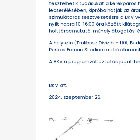
tesztelhetik tudásukat a kerékpáros 
lecserélésében, kipróbálhatják az ára
szimulátoros tesztvezetésre a BKV we
nyílt napra 10-16:00 óra között kilát
holttérbemutató, műhelylátogatás, és
A helyszín (Trolibusz Divízió – 1101, 
Puskás Ferenc Stadion metróállomástól
A BKV a programváltoztatás jogát fen
BKV Zrt.
2024. szeptember 26.