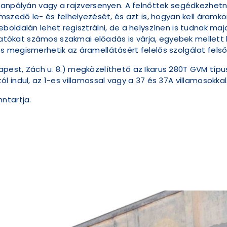
tanpályán vagy a rajzversenyen. A felnőttek segédkezhet
mszedő le- és felhelyezését, és azt is, hogyan kell áramkö
boldalán lehet regisztrálni, de a helyszínen is tudnak ma
ogatókat számos szakmai előadás is várja, egyebek mellett 
 megismerhetik az áramellátásért felelős szolgálat fels
Budapest, Zách u. 8.) megközelíthető az Ikarus 280T GVM típ
 indul, az 1-es villamossal vagy a 37 és 37A villamosokkal
ntartja.