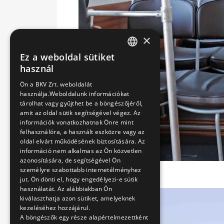
×
Ez a weboldal sütiket
HUNGARIAN
használ
ENGLISH
Ön a BKV Zrt. weboldalát
használja.Weboldalunk információkat
tárolhat vagy gyűjthet be a böngészőjéről,
amit az oldal sütik segítségével végez. Az
információk vonatkozhatnak Önre mint
felhasználóra, a használt eszközre vagy az
oldal elvárt működésének biztosítására. Az
információ nem alkalmas az Ön közvetlen
azonosítására, de segítségével Ön
személyre szabottabb internetélményhez
jut. Ön dönti el, hogy engedélyezi-e sütik
használatát. Az alábbiakban Ön
kiválaszthatja azon sütiket, amelyeknek
kezeléséhez hozzájárul.
A böngészők egy része alapértelmezettként