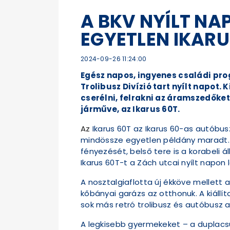
A BKV NYÍLT N
EGYETLEN IKARU
2024-09-26 11:24:00
Egész napos, ingyenes családi pro
Trolibusz Divízió tart nyílt napot. 
cserélni, felrakni az áramszedőket
járműve, az Ikarus 60T.
Az
Ikarus 60T az Ikarus 60-as autóbus
mindössze egyetlen példány maradt. Az
fényezését, belső tere is a korabeli á
Ikarus 60T-t a Zách utcai nyílt napon
A nosztalgiaflotta új ékköve mellett a
kőbányai garázs az otthonuk. A kiállí
sok más retró trolibusz és autóbusz a
A legkisebb gyermekeket – a duplacsu