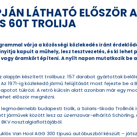
APJÁN LÁTHATÓ ELŐSZÖR 
S 60T TROLIJA
grammal várja a közösségi közlekedés iránt érdeklőd
Kinyitja kapuit a műhely, lesz tesztvezetés, és ki lehet 
 vagy áramkört építeni. A nyílt napon mutatkozik be a
z alapján készített trolibusz. 157 darabot gyártottak bel
 1971-ig közlekedő jármű felújítását most fejezte be a BK
llapotot tükrözi. A retró külcsín alatt azonban már egy mod
 lehet először megnézni.
 legmodernebb budapesti trolik, a Solaris-Skoda Trollinók 
tott járművek között lesz az üzemzavar-elhárító Schörling, 
 BKV nosztalgiaflottájából.
klós Van Hool AGG 300 típusú autóbuszból készült – játsz