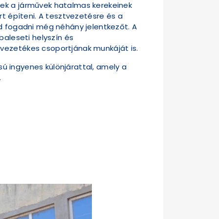
nek a járművek hatalmas kerekeinek
rt építeni. A tesztvezetésre és a
jd fogadni még néhány jelentkezőt. A
baleseti helyszín és
ővezetékes csoportjának munkáját is.
usú ingyenes különjárattal, amely a
.