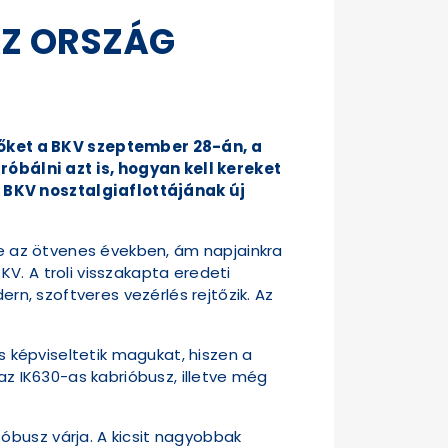
AZ ORSZÁG
őket a BKV szeptember 28-án, a
próbálni azt is, hogyan kell kereket
 BKV nosztalgiaflottájának új
őle az ötvenes években, ám napjainkra
V. A troli visszakapta eredeti
ern, szoftveres vezérlés rejtőzik. Az
is képviseltetik magukat, hiszen a
az IK630-as kabrióbusz, illetve még
óbusz várja. A kicsit nagyobbak