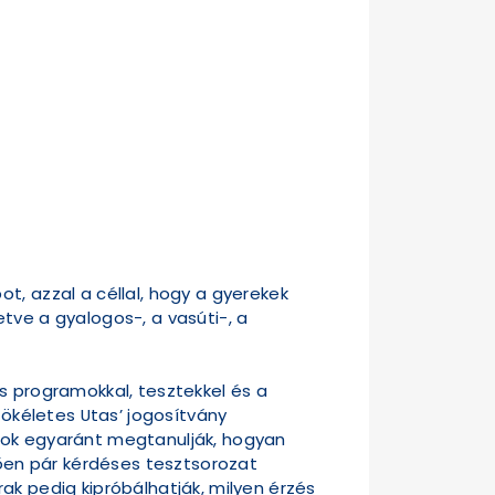
t, azzal a céllal, hogy a gyerekek
tve a gyalogos-, a vasúti-, a
s programokkal, tesztekkel és a
Tökéletes Utas’ jogosítvány
gyok egyaránt megtanulják, hogyan
ően pár kérdéses tesztsorozat
ak pedig kipróbálhatják, milyen érzés