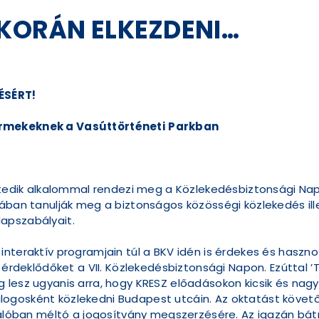
 KORÁN ELKEZDENI…
ÉSÉRT!
ermekeknek a Vasúttörténeti Parkban
etedik alkalommal rendezi meg a Közlekedésbiztonsági Napo
ában tanulják meg a biztonságos közösségi közlekedés ille
apszabályait.
nteraktív programjain túl a BKV idén is érdekes és haszno
z érdeklődőket a VII. Közlekedésbiztonsági Napon. Ezúttal ’
 lesz ugyanis arra, hogy KRESZ előadásokon kicsik és na
ogosként közlekedni Budapest utcáin. Az oktatást követ
valóban méltó a jogosítvány megszerzésére. Az igazán bátr