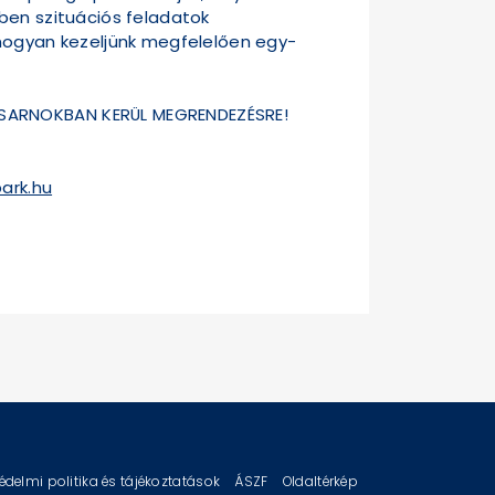
ben szituációs feladatok
 hogyan kezeljünk megfelelően egy-
CSARNOKBAN KERÜL MEGRENDEZÉSRE!
ark.hu
édelmi politika és tájékoztatások
ÁSZF
Oldaltérkép