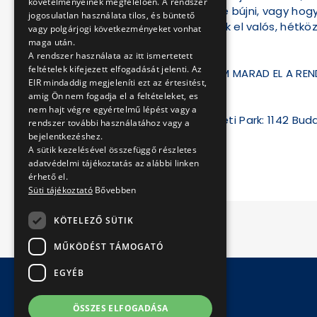
követelményeinek megfelelően. A rendszer
a buszvezető bőrébe bújni, vagy hogy
jogosulatlan használata tilos, és büntető
segítségével játszunk el valós, hétk
vagy polgárjogi következményeket vonhat
egy helyzetet.
maga után.
A rendszer használata az itt ismertetett
feltételek kifejezett elfogadását jelenti. Az
ROSSZ IDŐ ESETÉN SEM MARAD EL A RE
EIR mindaddig megjeleníti ezt az értesitést,
amig Ön nem fogadja el a feltételeket, es
Elérhetőség:
nem hajt végre egyértelmű lépést vagy a
Magyar Vasúttörténeti Park: 1142 Buda
rendszer további használatához vagy a
bejelentkezéshez.
A sütik kezelésével összefüggő részletes
adatvédelmi tájékoztatás az alábbi linken
érhető el.
Süti tájékoztató
Bővebben
KÖTELEZŐ SÜTIK
MŰKÖDÉST TÁMOGATÓ
EGYÉB
© Copyright 2026 BKV Zrt.
ÖSSZES ELFOGADÁSA