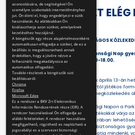
azonosítására, de segítségével Ön
NEM LEHET ELÉG
személyre szabottabb internetélményhez
jut. Ön dönti el, hogy engedélyezi-e sütik
használatát. Az alábbiakban Ön
2013-04-12 12:50:48
kiválaszthatja azon sütiket, amelyeknek
kezeléséhez hozzájárul.
A böngészők egy része alapértelmezettként
EGY NAP A BIZTONSÁGOS KÖZLEKED
automatikusan elfogadja a sütiket, de ez a
beállítás is megváltoztatható annak
VII. Közlekedésbiztonsági Nap gy
érdekében, hogy a jövőre nézve a
2013. április 13. 10:00-18.00.
felhasználó megakadályozza az
automatikus elfogadást.
További részletek a böngészők süti
beállításairól:
A Vasúttörténeti Park április 13-án h
Chrome
már egészen kicsi kortól játékos form
Firefox
kerékpáros- és a tömegközlekedés al
Microsoft Edge
Ez a rendszer a BKV Zrt Elektronikus
A Közlekedésbiztonsági Napon a Park i
Információs Rendszerének része (EIR). A
közlekedést érintő játékokkal várja a
rendszer használatával Ön elfogadja az
alábbi feltételeket: A rendszer használata
szerezhető a BKV sátrában: lehetőség
megfigyelhető, rögzithető es naplózható a
szabad, érdemes és biztonságos gyal
jogszabályi es a szervezet biztonsági
kitöltésével bizonyíthatja mindenki, 