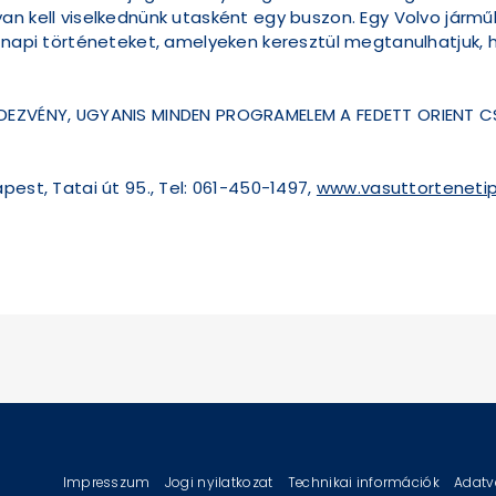
an kell viselkednünk utasként egy buszon. Egy Volvo jármű
öznapi történeteket, amelyeken keresztül megtanulhatjuk,
NDEZVÉNY, UGYANIS MINDEN PROGRAMELEM A FEDETT ORIENT 
pest, Tatai út 95., Tel: 061-450-1497,
www.vasuttortenetip
Impresszum
Jogi nyilatkozat
Technikai információk
Adatv