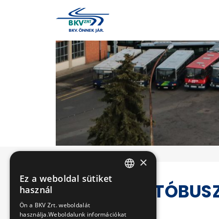
×
Ez a weboldal sütiket
HUNGARIAN
55 ÉV AUTÓBUS
használ
ENGLISH
Ön a BKV Zrt. weboldalát
2025-05-22 14:14:00
használja.Weboldalunk információkat