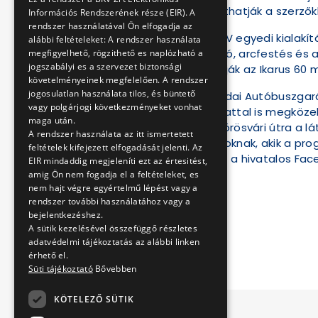
helyszínen dedikáltathatják a szerzőkke
Információs Rendszerének része (EIR). A
rendszer használatával Ön elfogadja az
A legkisebbeket a BKV egyedi kialakí
alábbi feltételeket: A rendszer használata
gyermekfoglalkoztató, arcfestés és a
megfigyelhető, rögzithető es naplózható a
jogszabályi es a szervezet biztonsági
gyerekek kipróbálhatják az Ikarus 60 m
követelményeinek megfelelően. A rendszer
jogosulatlan használata tilos, és büntető
A helyszín – BKV Óbudai Autóbuszgaráz
vagy polgárjogi következményeket vonhat
280-as nosztalgiajárattal is megközel
maga után.
térhetnek vissza a Vörösvári útra a l
A rendszer használata az itt ismertetett
járműfotózásra is azoknak, akik a pro
feltételek kifejezett elfogadását jelenti. Az
közlekedési társaság a hivatalos Fac
EIR mindaddig megjeleníti ezt az értesitést,
amig Ön nem fogadja el a feltételeket, es
nem hajt végre egyértelmű lépést vagy a
rendszer további használatához vagy a
BKV Zrt.
bejelentkezéshez.
A sütik kezelésével összefüggő részletes
2025. május 22.
adatvédelmi tájékoztatás az alábbi linken
érhető el.
Süti tájékoztató
Bővebben
KÖTELEZŐ SÜTIK