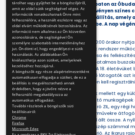
tárolhat vagy gyűjthet be a böngészőjéről,
Május 24-én, szombaton az Óbudai
amit az oldal sütik segítségével végez. Az
kapcsolódó rendezvényen színes cs
információk vonatkozhatnak Önre mint
különleges járműkiállítás, amely 
felhasználóra, a használt eszközre vagy az
járműveit mutatja be. A nap végén 
oldal elvárt működésének biztosítására. Az
is.
információ nem alkalmas az Ön közvetlen
azonosítására, de segítségével Ön
Május 24-én reggel 10:00 órakor nyi
személyre szabottabb internetélményhez
hatalmas és komplex rendszer működ
jut. Ön dönti el, hogy engedélyezi-e sütik
használatát. Az alábbiakban Ön
karbantartása, javítása és felkészít
kiválaszthatja azon sütiket, amelyeknek
cserélnek kereket a hatalmas buszokon
kezeléséhez hozzájárul.
hívja fel a figyelmet. A 18. életévük
A böngészők egy része alapértelmezettként
fizikai állapotban lévő látogatók azt 
automatikusan elfogadja a sütiket, de ez a
programra előzetesen kell regisztrálni
beállítás is megváltoztatható annak
érdekében, hogy a jövőre nézve a
A szakmai programok mellett egy külön
felhasználó megakadályozza az
muzeálisnak tekinthető munkagépek és
automatikus elfogadást.
teherautó, egy hókotró ZIL, egy régi
További részletek a böngészők süti
beállításairól:
jármű is. A korabeli járművekre átfo
Chrome
barátainak jóvoltából állt össze. A n
Firefox
Ikarus autóbuszok is szép számmal megjel
Microsoft Edge
a legendás IK630 kabrió. Az Ikarus r
Ez a rendszer a BKV Zrt Elektronikus