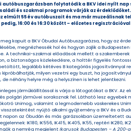
 autóbuszgarázsban folytatódik a BKV idei nyílt nap
aládi és szakmai programok várják az érdeklődőket. 
az elmúlt 55 év autóbuszait és ma már muzeálisnak t
pedig, 16:00 és 16:30 között – előzetes regisztrációva
tja meg kapuit a BKV Óbudai Autóbuszgarázsa, hogy az érd
ésébe, megnézhessék hol és hogyan zajlik a Budapesten 
ése. A technikai-szakmai előadások mellett a szakembere
, a biztonságos közlekedésre, a holttér figyelés fontossá
et betöltött, legalább kétéves B kategóriás jogosítvánnyal
is kipróbálhatják, milyen vezetni egy buszt, ha jogosítvány
, de néhány helyre még a helyszínen is lehet jelentkezni.
leges járműkiállítással is várja a látogatókat a BKV. Az
 polgári járművei sorakoznak fel. Látható lesz egyebek m
 hókotró Unimog, valamint a legmodernebb vaskerekes Unim
gó visszatekintést nyújtó alkalmi gyűjtemény a BKV és a B
yílt napon az Óbudán és más garázsokban üzemeltetett autó
ennek: IK180, IK556, IK415, IK405, IK55, reptéri IK280, IK280
ajongók a nemrég megjelent
Ikarusok Budapesten – A 200-