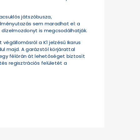
acsuklós játszóbusza,
 élményutazás sem maradhat el: a
dei dízelmozdonyt is megcsodálhatják.
 végállomásról a K1 jelzésű Ikarus
l majd. A garázstól körjárattal
 egy félórán át lehetőséget biztosít
és regisztrációs felületét a