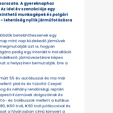
 sorozata. A gyereknaphoz
Az idei év szenzációja egy
ekinthető munkagépek és polgári
l – lehetőség nyílik járműfotózásra
eklődők betekinthessenek egy
nap mint nap közlekedő járművek
k megmutatják azt is, hogyan
gára pedig egy interaktív installáció
 rendelkező, járművezetésre képes
ukat a helyszínen bemutatják. Erre a
 elmúlt 55 év autóbuszai és ma már
ellett platós és tűzoltó Csepel
og és néhány rendőrségi, reptéri
udapesti Közművek dolgozóinak és
- és trolibuszok mellett a kultikus
, IK60 troli, IK60 troli pótkocsival és
asok a fővárosban
című könyvet a