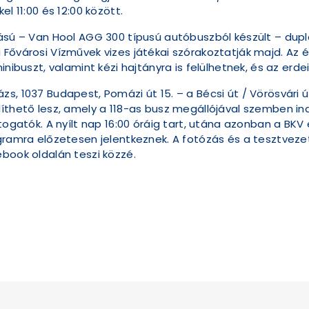
l 11:00 és 12:00 között.
tású – Van Hool AGG 300 típusú autóbuszból készült – dupl
 Fővárosi Vízművek vizes játékai szórakoztatják majd. Az
inibuszt, valamint kézi hajtányra is felülhetnek, és az er
s, 1037 Budapest, Pomázi út 15. – a Bécsi út / Vörösvári út
íthető lesz, amely a 118-as busz megállójával szemben indu
átogatók. A nyílt nap 16:00 óráig tart, utána azonban a BKV
gramra előzetesen jelentkeznek. A fotózás és a tesztvezet
ebook oldalán teszi közzé.