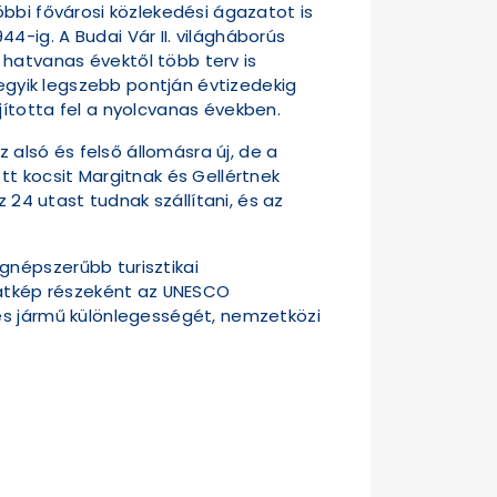
bbi fővárosi közlekedési ágazatot is
-ig. A Budai Vár II. világháborús
hatvanas évektől több terv is
 egyik legszebb pontján évtizedekig
ította fel a nyolcvanas években.
 alsó és felső állomásra új, de a
tt kocsit Margitnak és Gellértnek
 24 utast tudnak szállítani, és az
gnépszerűbb turisztikai
 látkép részeként az UNESCO
es jármű különlegességét, nemzetközi