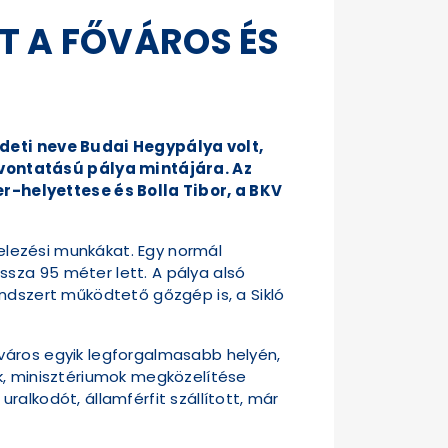
TT A FŐVÁROS ÉS
redeti neve Budai Hegypálya volt,
vontatású pálya mintájára. Az
-helyettese és Bolla Tibor, a BKV
telezési munkákat. Egy normál
sza 95 méter lett. A pálya alsó
endszert működtető gőzgép is, a Sikló
város egyik legforgalmasabb helyén,
ok, minisztériumok megközelítése
alkodót, államférfit szállított, már