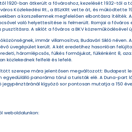
l 1920-ban átkerült a fővároshoz, kezelését 1932-től a tö
os Közlekedési Rt., a BSzKRt vette át, és működtette 1944
ekben a korszellemnek megfelelően elbontásra ítélték. A 
pcsővel való helyettesítése is felmerült. Romjai a főváros
pusztításra. A siklót a főváros a BKV közreműködésével új
zóközönségnek, immár villamosítva, Budavári Sikló néven. Az
vő üvegépület került. A két eredetihez hasonlóan felújíto
redeti, háromlépcsős, fülkés formájukat, fülkénként 8, azaz
 közlekednek felfelé és lefelé.
ltött szerepe mára jelentősen megváltozott: Budapest le
n egyedülálló panoráma tárul a turisták elé. A Duna-part
ló jegypénztáránál kígyózó sor pontosan mutatja a 150 év
ról weboldalunkon: