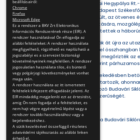
beállításairól:
Üzemeltetése a Budai Hegypálya Rt.-tő
Chrome
magába olvasztó Budapest Székesfővár
Firefox
ostromában megsérült, az ötvenes év
Microsoft Edge
született a helyreállítására, mozgólé
Ez a rendszer a BKV Zrt Elektronikus
sebhelyként emlékeztettek a háborús 
Információs Rendszerének része (EIR). A
rendszer használatával Ön elfogadja az
1986. június 4-én adták át újra az uta
alábbi feltételeket: A rendszer használata
műemléki környezettel összhangban lé
megfigyelhető, rögzithető es naplózható a
jogszabályi es a szervezet biztonsági
keresztelték. A kocsik megőrizték az e
követelményeinek megfelelően. A rendszer
eredeti működés szerint párhuzamosan
jogosulatlan használata tilos, és büntető
vagy polgárjogi következményeket vonhat
A sikló közösségi közlekedésben betö
maga után.
látványosságai közé tartozik, ahonna
A rendszer használata az itt ismertetett
Világörökségbe tartozó Budavári Sik
feltételek kifejezett elfogadását jelenti. Az
ismertségét és népszerűségét.
EIR mindaddig megjeleníti ezt az értesitést,
amig Ön nem fogadja el a feltételeket, es
nem hajt végre egyértelmű lépést vagy a
rendszer további használatához vagy a
Információk és fotók a Budavári Sikló
bejelentkezéshez.
A sütik kezelésével összefüggő részletes
www.bkv.hu/siklo
adatvédelmi tájékoztatás az alábbi linken
érhető el.