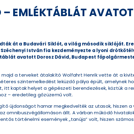
LÓ – EMLÉKTÁBLÁT AVATO
dták át a Budavári Siklót, a világ második siklóját. E
Széchenyi István fia kezdeményezte a lyoni drótkötél
ktáblát avatott Dorosz Dávid, Budapest főpolgármester
, majd a terveket átalakító Wolfahrt Henrik vette át a kivi
éteres szintemelkedést leküzdő pálya épült, amelynek hos
t, itt kaptak helyet a gépészeti berendezések, köztük a r
óhoz – eredetileg gőzüzemű volt.
égítő újdonságot hamar megkedvelték az utasok, hiszen a 
n, az omnibuszvégállomáson állt. A várban működő hivatal
entős történelmi események „tanúja” volt, hiszen számos ur