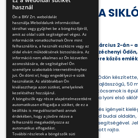
Ez a weboldal sütiket
HUNGARIAN
használ
150 ÉVES A SIK
ENGLISH
Ön a BKV Zrt. weboldalát
A BKV
használja.Weboldalunk információkat
tárolhat vagy gyűjthet be a böngészőjéről,
amit az oldal sütik segítségével végez. Az
2020-03-02 12:27:07
információk vonatkozhatnak Önre mint
Ma 150 éve – 1870. március 2-án - a
felhasználóra, a használt eszközre vagy az
megépítését gróf Széchenyi Ödön, 
oldal elvárt működésének biztosítására. Az
információ nem alkalmas az Ön közvetlen
évforduló tiszteletére közös emlé
azonosítására, de segítségével Ön
vezérigazgatója.
személyre szabottabb internetélményhez
jut. Ön dönti el, hogy engedélyezi-e sütik
Első terveit Jaruszek Ödön készítette
használatát. Az alábbiakban Ön
nyomtávú, 30 fokos hajlásszögű, 50 m
kiválaszthatja azon sütiket, amelyeknek
végén impozáns indítócsarnok is épül
kezeléséhez hozzájárul.
ugyanis – hasonlóan a lyoni első sikl
A böngészők egy része alapértelmezettként
automatikusan elfogadja a sütiket, de ez a
A közösségi közlekedés igényeit kiel
beállítás is megváltoztatható annak
a frissen épült Lánchíd budai oldalá
érdekében, hogy a jövőre nézve a
felhasználó megakadályozza az
egyszerűsödött le a segítségével. Jel
automatikus elfogadást.
Ferenc József is utazott rajta.
További részletek a böngészők süti