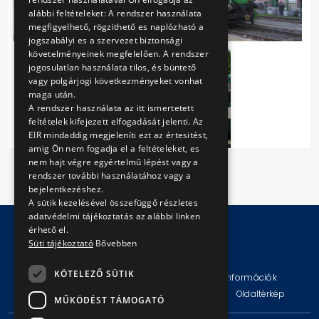
alábbi feltételeket: A rendszer használata
megfigyelhető, rögzithető es naplózható a
jogszabályi es a szervezet biztonsági
követelményeinek megfelelően. A rendszer
jogosulatlan használata tilos, és büntető
vagy polgárjogi következményeket vonhat
maga után.
A rendszer használata az itt ismertetett
feltételek kifejezett elfogadását jelenti. Az
EIR mindaddig megjeleníti ezt az értesitést,
amig Ön nem fogadja el a feltételeket, es
nem hajt végre egyértelmű lépést vagy a
rendszer további használatához vagy a
bejelentkezéshez.
A sütik kezelésével összefüggő részletes
adatvédelmi tájékoztatás az alábbi linken
érhető el.
Süti tájékoztató
Bővebben
© Copyright 2026 BKV Zrt.
KÖTELEZŐ SÜTIK
Impresszum
Jogi nyilatkozat
Technikai információk
Adatvédelmi politika és tájékoztatások
ÁSZF
Oldaltérkép
MŰKÖDÉST TÁMOGATÓ