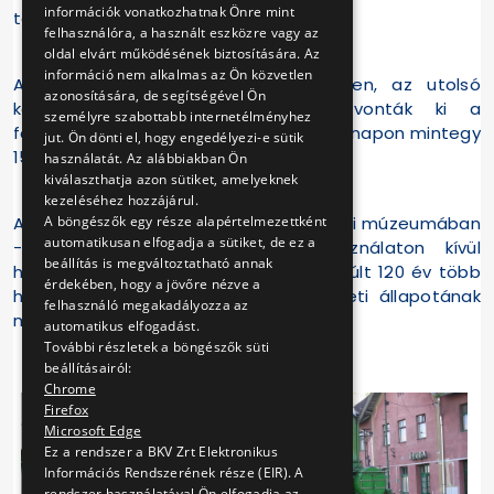
információk vonatkozhatnak Önre mint
társaság született meg.
felhasználóra, a használt eszközre vagy az
oldal elvárt működésének biztosítására. Az
információ nem alkalmas az Ön közvetlen
Az utolsó favázas pótkocsit 1972-ben, az utolsó
azonosítására, de segítségével Ön
kéttengelyes pótkocsit 1978-ben vonták ki a
személyre szabottabb internetélményhez
forgalomból. 1975-ben egy nyári munkanapon mintegy
jut. Ön dönti el, hogy engedélyezi-e sütik
154 vonatpár közlekedett.
használatát. Az alábbiakban Ön
kiválaszthatja azon sütiket, amelyeknek
kezeléséhez hozzájárul.
A BKV 1992-ben létrehozott szentendrei múzeumában
A böngészők egy része alapértelmezettként
automatikusan elfogadja a sütiket, de ez a
- egy 1914-ben épült, majd használaton kívül
beállítás is megváltoztatható annak
helyezetett hév kocsiszínben - az elmúlt 120 év több
érdekében, hogy a jövőre nézve a
hév-járműve is megcsodálható, eredeti állapotának
felhasználó megakadályozza az
megfelelően felújítva.
automatikus elfogadást.
További részletek a böngészők süti
beállításairól:
Chrome
Firefox
Microsoft Edge
Ez a rendszer a BKV Zrt Elektronikus
Információs Rendszerének része (EIR). A
rendszer használatával Ön elfogadja az