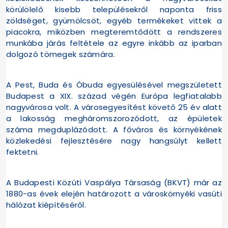
körülölelő kisebb településekről naponta friss
zöldséget, gyümölcsöt, egyéb termékeket vittek a
piacokra, miközben megteremtődött a rendszeres
munkába járás feltétele az egyre inkább az iparban
dolgozó tömegek számára.
A Pest, Buda és Óbuda egyesülésével megszületett
Budapest a XIX. század végén Európa legfiatalabb
nagyvárosa volt. A városegyesítést követő 25 év alatt
a lakosság megháromszorozódott, az épületek
száma megduplázódott. A főváros és környékének
közlekedési fejlesztésére nagy hangsúlyt kellett
fektetni.
A Budapesti Közúti Vaspálya Társaság (BKVT) már az
1880-as évek elején határozott a városkörnyéki vasúti
hálózat kiépítéséről.