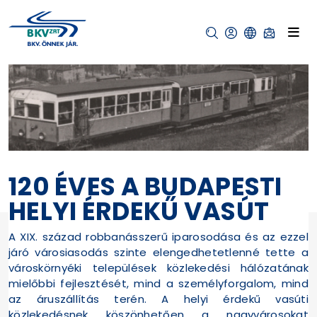
120 ÉVES A BUDAPESTI
HELYI ÉRDEKŰ VASÚT
A XIX. század robbanásszerű iparosodása és az ezzel
járó városiasodás szinte elengedhetetlenné tette a
városkörnyéki települések közlekedési hálózatának
mielőbbi fejlesztését, mind a személyforgalom, mind
az áruszállítás terén. A helyi érdekű vasúti
közlekedésnek köszönhetően a nagyvárosokat