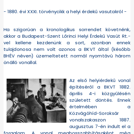
- 1880. évi XXXI. törvénycikk a helyi érdekű vasutakról -
Ha szigorúan a kronologikus sorrendet követnénk,
akkor a Budapest-Szent Lőrinci Helyi Érdekű Vasút Rt.-
vel kellene kezdenünk a sort, azonban ennek
tulajdonosa nem volt azonos a BKVT által (később
BHÉV néven) üzemeltetett normál nyomtávú három
önálló vonallal.
Az első helyiérdekű vonal
építéséről a BKVT 1882.
április 4-i közgyűlésén
született döntés. Ennek
értelmében a
Közvágóhíd-Soroksár
vonalszakaszon 1887.
augusztus 7-én indult el a
forgalom. A vonal meghosszabbításaként még