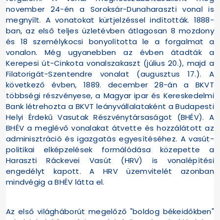
november 24-én a Soroksár-Dunaharaszti vonal is
megnyílt. A vonatokat kürtjelzéssel indították. 1888-
ban, az első teljes üzletévben átlagosan 8 mozdony
és 18 személykocsi bonyolította le a forgalmat a
vonalon. Még ugyanebben az évben átadták a
Kerepesi út-Cinkota vonalszakaszt (július 20.), majd a
Filatorigát-Szentendre vonalat (augusztus 17.). A
következő évben, 1889. december 28-án a BKVT
többségi részvényese, a Magyar ipar és Kereskedelmi
Bank létrehozta a BKVT leányvállalataként a Budapesti
Helyi Érdekű Vasutak Részvénytársaságot (BHÉV). A
BHÉV a meglévő vonalakat átvette és hozzálátott az
adminisztráció és igazgatás egyesítéséhez. A vasút-
politikai elképzelések formálódása közepette a
Haraszti Ráckevei Vasút (HRV) is vonalépítési
engedélyt kapott. A HRV üzemvitelét azonban
mindvégig a BHÉV látta el.
Az első világháborút megelőző "boldog békeidőkben"