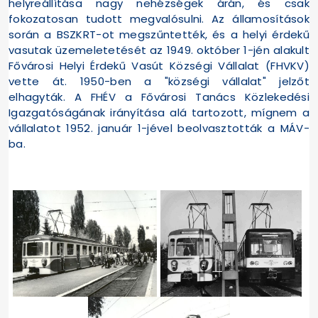
helyreállítása nagy nehézségek árán, és csak
fokozatosan tudott megvalósulni. Az államosítások
során a BSZKRT-ot megszűntették, és a helyi érdekű
vasutak üzemeletetését az 1949. október 1-jén alakult
Fővárosi Helyi Érdekű Vasút Községi Vállalat (FHVKV)
vette át. 1950-ben a "községi vállalat" jelzőt
elhagyták. A FHÉV a Fővárosi Tanács Közlekedési
Igazgatóságának irányítása alá tartozott, mígnem a
vállalatot 1952. január 1-jével beolvasztották a MÁV-
ba.