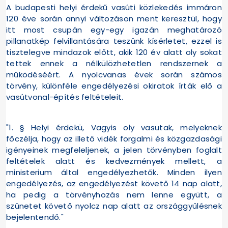
A budapesti helyi érdekű vasúti közlekedés immáron
120 éve során annyi változáson ment keresztül, hogy
itt most csupán egy-egy igazán meghatározó
pillanatkép felvillantására teszünk kísérletet, ezzel is
tisztelegve mindazok előtt, akik 120 év alatt oly sokat
tettek ennek a nélkülözhetetlen rendszernek a
működéséért. A nyolcvanas évek során számos
törvény, különféle engedélyezési okiratok írták elő a
vasútvonal-építés feltételeit.
"1. § Helyi érdekü, Vagyis oly vasutak, melyeknek
főczélja, hogy az illető vidék forgalmi és közgazdasági
igényeinek megfeleljenek, a jelen törvényben foglalt
feltételek alatt és kedvezmények mellett, a
ministerium által engedélyezhetők. Minden ilyen
engedélyezés, az engedélyezést követő 14 nap alatt,
ha pedig a törvényhozás nem lenne együtt, a
szünetet követő nyolcz nap alatt az országgyűlésnek
bejelentendő."