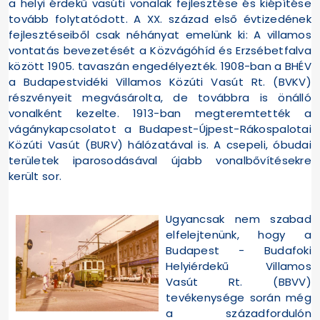
a helyi érdekű vasúti vonalak fejlesztése és kiépítése
tovább folytatódott. A XX. század első évtizedének
fejlesztéseiből csak néhányat emelünk ki: A villamos
vontatás bevezetését a Közvágóhíd és Erzsébetfalva
között 1905. tavaszán engedélyezték. 1908-ban a BHÉV
a Budapestvidéki Villamos Közúti Vasút Rt. (BVKV)
részvényeit megvásárolta, de továbbra is önálló
vonalként kezelte. 1913-ban megteremtették a
vágánykapcsolatot a Budapest-Újpest-Rákospalotai
Közúti Vasút (BURV) hálózatával is. A csepeli, óbudai
területek iparosodásával újabb vonalbővítésekre
került sor.
Ugyancsak nem szabad
elfelejtenünk, hogy a
Budapest - Budafoki
Helyiérdekű Villamos
Vasút Rt. (BBVV)
tevékenysége során még
a századfordulón