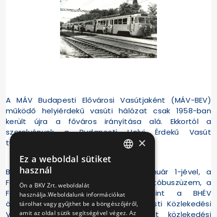
A MÁV Budapesti Elővárosi Vasútjaként (MÁV-BEV)
működő helyiérdekű vasúti hálózat csak 1958-ban
került újra a főváros irányítása alá. Ekkortól a
szerelvények a Budapesti Helyi Érdekű Vasút
×
tulajdonába mentek át.
Ez a weboldal sütiket
HUNGARIAN
használ
Budapest Főváros tanácsa 1968. január 1-jével, a
ENGLISH
Fővárosi Villamosvasút, a Fővárosi Autóbuszüzem, a
Ön a BKV Zrt. weboldalát
Fővárosi Hajózási Vállalat, valamint a BHÉV
használja.Weboldalunk információkat
összevonásával létrehozta a Budapesti Közlekedési
tárolhat vagy gyűjthet be a böngészőjéről,
amit az oldal sütik segítségével végez. Az
Vállalatot (BKV). Ezzel új, integrált közlekedési