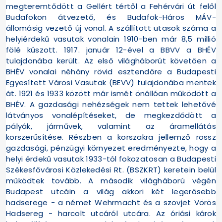
megteremtődött a Gellért tértől a Fehérvári út felől
Budafokon átvezető, és Budafok-Háros MÁV-
állomásig vezető új vonal. A szállított utasok száma a
helyiérdekű vasutak vonalain 1910-ben már 8,5 millió
fölé kúszott. 1917. január 12-ével a BBVV a BHÉV
tulajdonába került. Az első világháborút követően a
BHÉV vonalai néhány rövid esztendőre a Budapesti
Egyesített Városi Vasutak (BEVV) tulajdonába mentek
át. 1921 és 1933 között már ismét önállóan működött a
BHÉV. A gazdasági nehézségek nem tettek lehetővé
látványos vonalépítéseket, de megkezdődött a
pályák, járművek, valamint az áramellátás
korszerűsítése. Részben a korszakra jellemző rossz
gazdasági, pénzügyi környezet eredményezte, hogy a
helyi érdekű vasutak 1933-tól fokozatosan a Budapesti
Székesfővárosi Közlekedési Rt. (BSZKRT) keretein belül
működtek tovább. A második világháború végén
Budapest utcáin a világ akkori két legerősebb
hadserege - a német Wehrmacht és a szovjet Vörös
Hadsereg - harcolt utcáról utcára. Az óriási károk