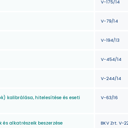
V-175/14
V-79/14
V-194/13
V-454/14
V-244/14
) kalibrálása, hitelesítése és eseti
V-63/16
k és alkatrészeik beszerzése
BKV Zrt. V-2