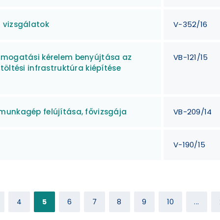
 vizsgálatok
V-352/16
támogatási kérelem benyújtása az
VB-121/15
öltési infrastruktúra kiépítése
munkagép felújítása, fővizsgája
VB-209/14
V-190/15
4
5
6
7
8
9
10
...