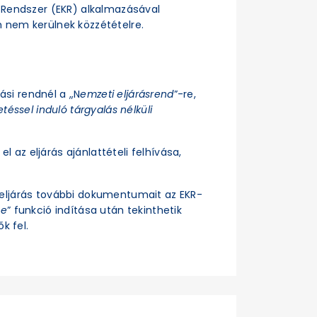
si Rendszer (EKR) alkalmazásával
n nem kerülnek közzétételre.
rási rendnél a „N
emzeti eljárásrend
”-re,
téssel induló tárgyalás nélküli
el az eljárás ajánlattételi felhívása,
z eljárás további dokumentumait az EKR-
se
” funkció indítása után tekinthetik
k fel.