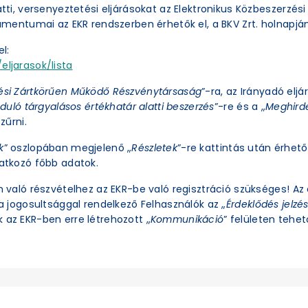
latti, versenyeztetési eljárásokat az Elektronikus Közbeszerzé
okumentumai az EKR rendszerben érhetők el, a BKV Zrt. holnapjá
l:
eljarasok/lista
ési Zártkörűen Működő Részvénytársaság
”-ra, az Irányadó eljá
duló tárgyalásos értékhatár alatti beszerzés
”-re és a „
Meghirde
zűrni.
k
” oszlopában megjelenő „
Részletek
”-re kattintás után érhető 
natkozó főbb adatok.
an való részvételhez az EKR-be való regisztráció szükséges! A
ra jogosultsággal rendelkező Felhasználók az „
Érdeklődés jelzé
 az EKR-ben erre létrehozott „
Kommunikáció
” felületen tehető