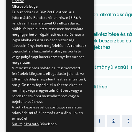
Firefox
Microsoft Edge
Ez a rendszer a BKV Zrt Elektronikus
Pszichológiai munkaköri alkalmassági
Információs Rendszerének része (EIR). A
rendszer használatával Ön elfogadja az
alábbi feltételeket: A rendszer használata
Projektdokumentáció elkészítése és 
megfigyelhető, rögzithető es naplózható a
jogszabályi es a szervezet biztonsági
„Elektromos midibuszok beszerzése és t
követelményeinek megfelelően. A rendszer
Budapesten” című projekthez
jogosulatlan használata tilos, és büntető
vagy polgárjogi következményeket vonhat
maga után.
Plasser & Theurer gyártmányú vasúti 
A rendszer használata az itt ismertetett
feltételek kifejezett elfogadását jelenti. Az
EIR mindaddig megjeleníti ezt az értesitést,
amig Ön nem fogadja el a feltételeket, es
Pénz- és értékcikk szállítása
nem hajt végre egyértelmű lépést vagy a
rendszer további használatához vagy a
bejelentkezéshez.
A sütik kezelésével összefüggő részletes
adatvédelmi tájékoztatás az alábbi linken
érhető el.
Előző
1
2
3
Süti tájékoztató
Bővebben