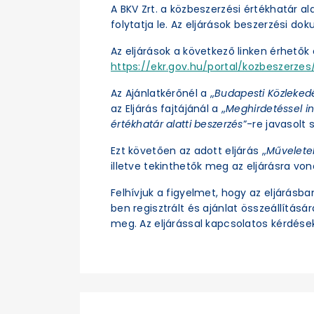
A BKV Zrt. a közbeszerzési értékhatár a
folytatja le. Az eljárások beszerzési d
Az eljárások a következő linken érhetők e
https://ekr.gov.hu/portal/kozbeszerzes/
Az Ajánlatkérőnél a „
Budapesti Közleked
az Eljárás fajtájánál a „
Meghirdetéssel in
értékhatár alatti beszerzés
”-re javasolt s
Ezt követően az adott eljárás „
Művelete
illetve tekinthetők meg az eljárásra vo
Felhívjuk a figyelmet, hogy az eljárásb
ben regisztrált és ajánlat összeállításá
meg. Az eljárással kapcsolatos kérdések