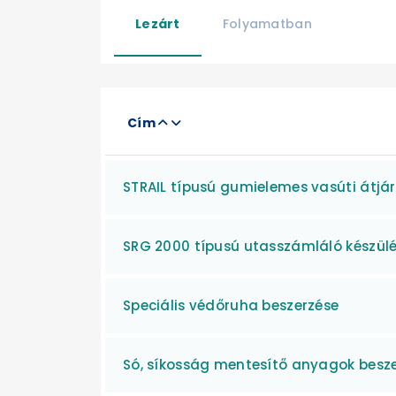
Lezárt
Folyamatban
Cím
STRAIL típusú gumielemes vasúti átjá
SRG 2000 típusú utasszámláló készülé
Speciális védőruha beszerzése
Só, síkosság mentesítő anyagok besz