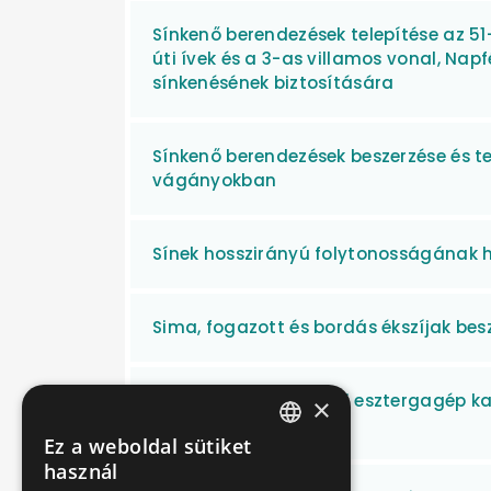
Sínkenő berendezések telepítése az 51
úti ívek és a 3-as villamos vonal, Nap
sínkenésének biztosítására
Sínkenő berendezések beszerzése és tel
vágányokban
Sínek hosszirányú folytonosságának h
Sima, fogazott és bordás ékszíjak bes
SCULFORT padló alatti esztergagép k
×
villamos kocsiszínben
Ez a weboldal sütiket
HUNGARIAN
használ
ENGLISH