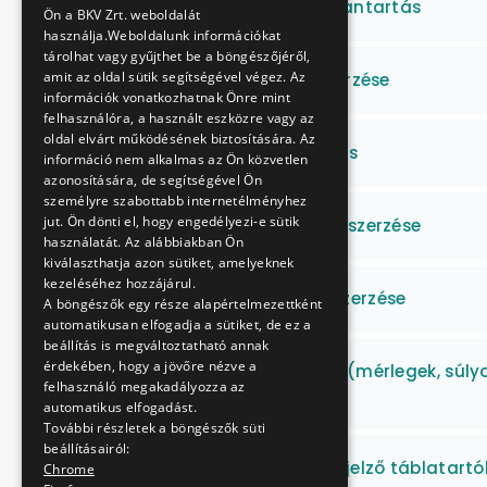
SAP MM cikktörzs karbantartás
Ön a BKV Zrt. weboldalát
használja.Weboldalunk információkat
tárolhat vagy gyűjthet be a böngészőjéről,
amit az oldal sütik segítségével végez. Az
Rovarirtó szerek beszerzése
információk vonatkozhatnak Önre mint
felhasználóra, a használt eszközre vagy az
oldal elvárt működésének biztosítására. Az
Rovar- és rágcsálóirtás
információ nem alkalmas az Ön közvetlen
azonosítására, de segítségével Ön
személyre szabottabb internetélményhez
jut. Ön dönti el, hogy engedélyezi-e sütik
Rendezvénykellékek beszerzése
használatát. Az alábbiakban Ön
kiválaszthatja azon sütiket, amelyeknek
kezeléséhez hozzájárul.
Reklámajándékok beszerzése
A böngészők egy része alapértelmezettként
automatikusan elfogadja a sütiket, de ez a
beállítás is megváltoztatható annak
érdekében, hogy a jövőre nézve a
Raktári mérőeszközök (mérlegek, súlyok
felhasználó megakadályozza az
javítása
automatikus elfogadást.
További részletek a böngészők süti
beállításairól:
Ragasztott viszonylatjelző táblatartó
Chrome