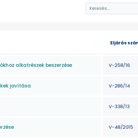
Eljárás sz
rókhoz alkatrészek beszerzése
V-258/16
kek javítása
V-286/14
V-338/13
erzése
V-48/2015