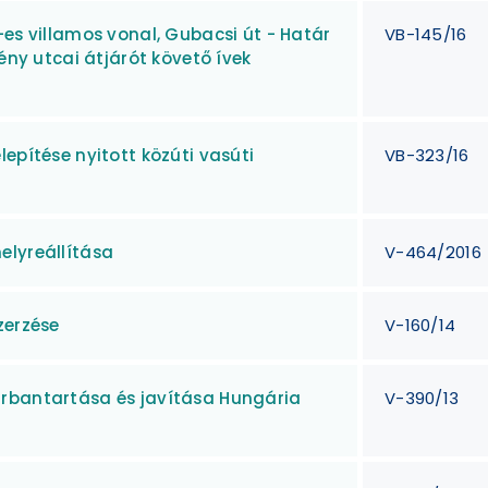
-es villamos vonal, Gubacsi út - Határ
VB-145/16
fény utcai átjárót követő ívek
epítése nyitott közúti vasúti
VB-323/16
elyreállítása
V-464/2016
zerzése
V-160/14
arbantartása és javítása Hungária
V-390/13