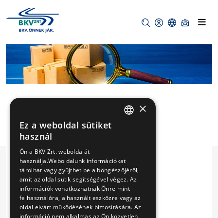
×
STRAIL TÍPUSÚ
Ez a weboldal sütiket
HUNGARIAN
használ
GUMIELEMES
ENGLISH
Ön a BKV Zrt. weboldalát
VASÚTI
használja.Weboldalunk információkat
tárolhat vagy gyűjthet be a böngészőjéről,
ÁTJÁRÓKHOZ
amit az oldal sütik segítségével végez. Az
információk vonatkozhatnak Önre mint
ALKATRÉSZEK
felhasználóra, a használt eszközre vagy az
BESZERZÉSE
oldal elvárt működésének biztosítására. Az
információ nem alkalmas az Ön közvetlen