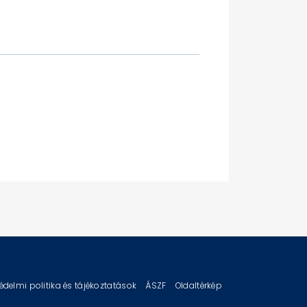
édelmi politika és tájékoztatások
ÁSZF
Oldaltérkép