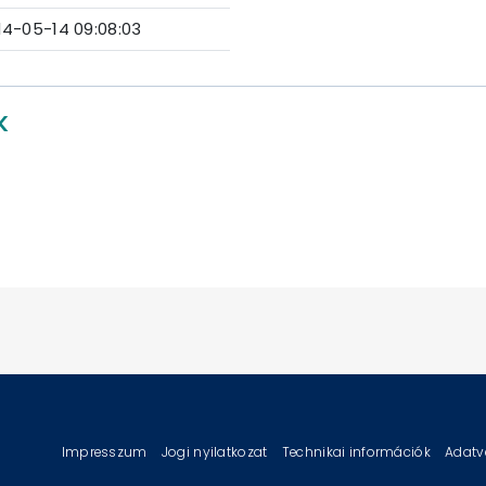
14-05-14 09:08:03
K
Impresszum
Jogi nyilatkozat
Technikai információk
Adatv