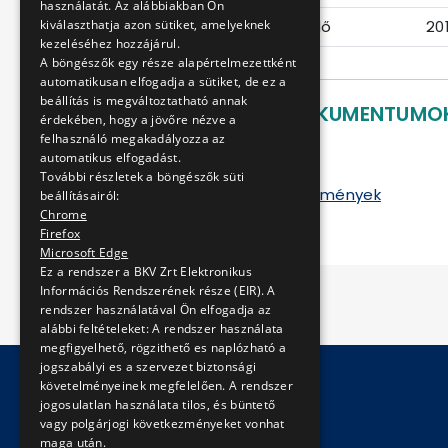
használatát. Az alábbiakban Ön
kiválaszthatja azon sütiket, amelyeknek
Ajánlattételi határidő
20
kezeléséhez hozzájárul.
A böngészők egy része alapértelmezettként
automatikusan elfogadja a sütiket, de ez a
beállítás is megváltoztatható annak
LETÖLTHETŐ DOKUMENTUMO
érdekében, hogy a jövőre nézve a
felhasználó megakadályozza az
Ajánlati felhívás
automatikus elfogadást.
Keretszerződés
További részletek a böngészők süti
Előírások, követelmények
beállításairól:
Chrome
Firefox
Microsoft Edge
Ez a rendszer a BKV Zrt Elektronikus
Információs Rendszerének része (EIR). A
rendszer használatával Ön elfogadja az
alábbi feltételeket: A rendszer használata
megfigyelhető, rögzithető es naplózható a
jogszabályi es a szervezet biztonsági
követelményeinek megfelelően. A rendszer
jogosulatlan használata tilos, és büntető
© Copyright 2026 BKV Zrt.
vagy polgárjogi következményeket vonhat
maga után.