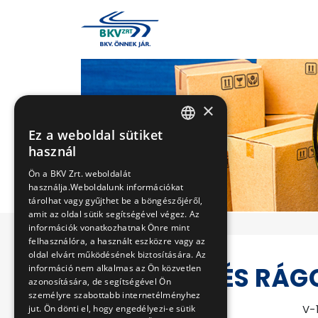
×
Ez a weboldal sütiket
HUNGARIAN
használ
ENGLISH
Ön a BKV Zrt. weboldalát
használja.Weboldalunk információkat
tárolhat vagy gyűjthet be a böngészőjéről,
amit az oldal sütik segítségével végez. Az
információk vonatkozhatnak Önre mint
felhasználóra, a használt eszközre vagy az
oldal elvárt működésének biztosítására. Az
ROVAR- ÉS RÁG
információ nem alkalmas az Ön közvetlen
azonosítására, de segítségével Ön
személyre szabottabb internetélményhez
Eljárás száma
V-
jut. Ön dönti el, hogy engedélyezi-e sütik