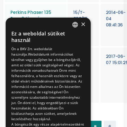
Perkins Phaser 135
15/T-
2014-06-
Euro 2 típusú
393/12
04
×
autóbusz
08:41:36
dízelmotorok
Ez a weboldal sütiket
HUNGARIAN
felújítása, javítás
használ
ENGLISH
Ön a BKV Zrt. weboldalát
használja.Weboldalunk információkat
Villamos járműveken
15/T-
2017-06-
tárolhat vagy gyűjthet be a böngészőjéről,
alkalmazott
389/10
07 15:01:2
amit az oldal sütik segítségével végez. Az
fékrendszerek
információk vonatkozhatnak Önre mint
javítása és ezekhez
felhasználóra, a használt eszközre vagy az
tartozó
oldal elvárt működésének biztosítására. Az
információ nem alkalmas az Ön közvetlen
pótalkatrészek
azonosítására, de segítségével Ön
szállítása
személyre szabottabb internetélményhez
jut. Ön dönti el, hogy engedélyezi-e sütik
használatát. Az alábbiakban Ön
kiválaszthatja azon sütiket, amelyeknek
kezeléséhez hozzájárul.
A böngészők egy része alapértelmezettként
Előző
1
2
3
4
5
6