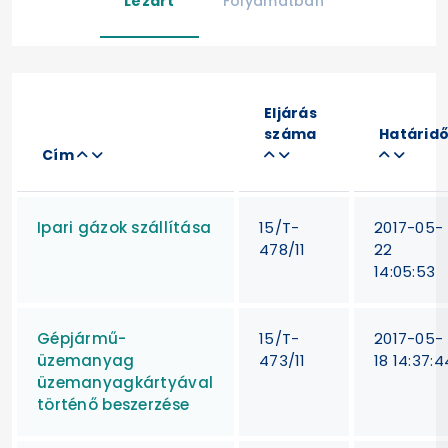
Lezárt
Folyamatban
Eljárás
száma
Határid
Cím
Ipari gázok szállítása
15/T-
2017-05-
478/11
22
14:05:53
Gépjármű-
15/T-
2017-05-
üzemanyag
473/11
18 14:37:4
üzemanyagkártyával
történő beszerzése