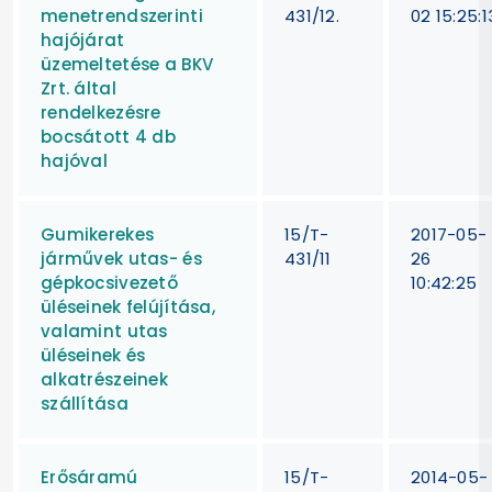
menetrendszerinti
431/12.
02 15:25:1
hajójárat
üzemeltetése a BKV
Zrt. által
rendelkezésre
bocsátott 4 db
hajóval
Gumikerekes
15/T-
2017-05-
járművek utas- és
431/11
26
gépkocsivezető
10:42:25
üléseinek felújítása,
valamint utas
üléseinek és
alkatrészeinek
szállítása
Erősáramú
15/T-
2014-05-