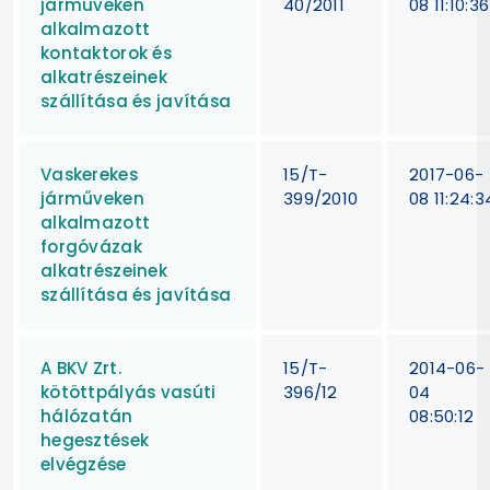
járműveken
40/2011
08 11:10:36
alkalmazott
kontaktorok és
alkatrészeinek
szállítása és javítása
Vaskerekes
15/T-
2017-06-
járműveken
399/2010
08 11:24:3
alkalmazott
forgóvázak
alkatrészeinek
szállítása és javítása
A BKV Zrt.
15/T-
2014-06-
kötöttpályás vasúti
396/12
04
hálózatán
08:50:12
hegesztések
elvégzése