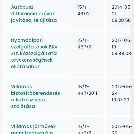
Autóbusz
15/T-
2014-05-
differenciálművek
46/12
21
javítása, felújítása
09:28:58
Nyomdaipari
15/T-
2017-05-
szolgáltatások BKV
457/11
19
Zrt. közszolgáltatói
08:44:08
tevékenységének
ellátásához
Villamos
15/T-
2017-05-
biztosítóberendezés
447/2011
24
alkatrészeinek
13:37:30
szállítása
Villamos járművek
15/T-
2017-05-
menetregisztráló
446/11
26