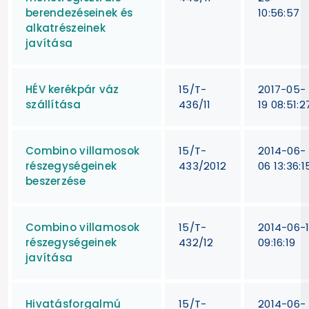
berendezéseinek és
10:56:57
alkatrészeinek
javítása
HÉV kerékpár váz
15/T-
2017-05-
szállítása
436/11
19 08:51:2
Combino villamosok
15/T-
2014-06-
részegységeinek
433/2012
06 13:36:1
beszerzése
Combino villamosok
15/T-
2014-06-1
részegységeinek
432/12
09:16:19
javítása
Hivatásforgalmú
15/T-
2014-06-