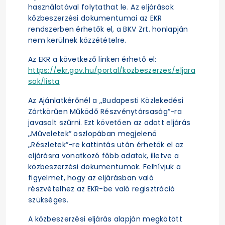
használatával folytathat le. Az eljárások
közbeszerzési dokumentumai az EKR
rendszerben érhetők el, a BKV Zrt. honlapján
nem kerülnek közzétételre.
Az EKR a következő linken érhető el:
https://ekr.gov.hu/portal/kozbeszerzes/eljara
sok/lista
Az Ajánlatkérőnél a „Budapesti Közlekedési
Zártkörűen Működő Részvénytársaság”-ra
javasolt szűrni. Ezt követően az adott eljárás
„Műveletek” oszlopában megjelenő
„Részletek”-re kattintás után érhetők el az
eljárásra vonatkozó főbb adatok, illetve a
közbeszerzési dokumentumok. Felhívjuk a
figyelmet, hogy az eljárásban való
részvételhez az EKR-be való regisztráció
szükséges.
A közbeszerzési eljárás alapján megkötött