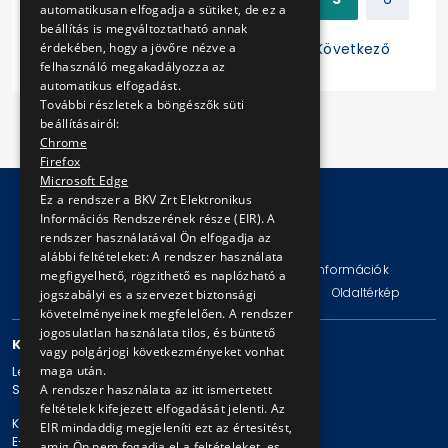
automatikusan elfogadja a sütiket, de ez a
beállítás is megváltoztatható annak
érdekében, hogy a jövőre nézve a
7
8
9
10
11
Következő
felhasználó megakadályozza az
automatikus elfogadást.
További részletek a böngészők süti
beállításairól:
Chrome
Firefox
Microsoft Edge
Ez a rendszer a BKV Zrt Elektronikus
Információs Rendszerének része (EIR). A
rendszer használatával Ön elfogadja az
© Copyright 2026 BKV Zrt.
alábbi feltételeket: A rendszer használata
Impresszum
Jogi nyilatkozat
Technikai információk
megfigyelhető, rögzithető es naplózható a
Adatvédelmi politika és tájékoztatások
ÁSZF
Oldaltérkép
jogszabályi es a szervezet biztonsági
követelményeinek megfelelően. A rendszer
jogosulatlan használata tilos, és büntető
KAPCSOLAT
vagy polgárjogi következményeket vonhat
maga után.
Levelezési cím: 1980 Budapest, Pf. 11.
A rendszer használata az itt ismertetett
Székhely: 1980 Budapest, Akácfa u. 15.
feltételek kifejezett elfogadását jelenti. Az
Központi telefonszám: + 36 1 461-65-00
EIR mindaddig megjeleníti ezt az értesitést,
E-mail cím: bkv@bkv.hu
amig Ön nem fogadja el a feltételeket, es