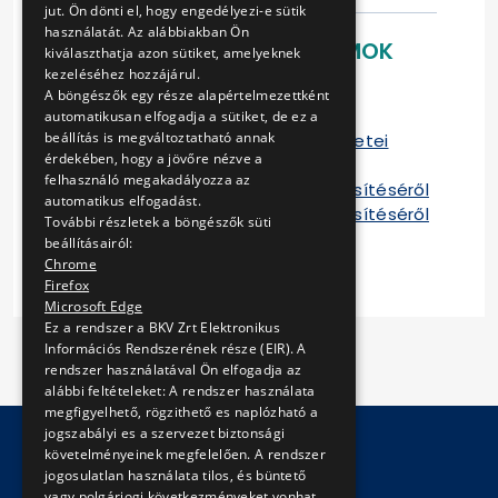
jut. Ön dönti el, hogy engedélyezi-e sütik
használatát. Az alábbiakban Ön
LETÖLTHETŐ DOKUMENTUMOK
kiválaszthatja azon sütiket, amelyeknek
kezeléséhez hozzájárul.
Ajánlattételi felhívás
A böngészők egy része alapértelmezettként
Ajánlattételi dokumentáció
automatikusan elfogadja a sütiket, de ez a
beállítás is megváltoztatható annak
Ajánlati dokumentáció mellékletei
érdekében, hogy a jövőre nézve a
Szerződés
felhasználó megakadályozza az
Tájékoztató a szerződés teljesítéséről
automatikus elfogadást.
Tájékoztató a szerződés teljesítéséről
További részletek a böngészők süti
2014
beállításairól:
Chrome
Firefox
Microsoft Edge
Ez a rendszer a BKV Zrt Elektronikus
Információs Rendszerének része (EIR). A
rendszer használatával Ön elfogadja az
alábbi feltételeket: A rendszer használata
megfigyelhető, rögzithető es naplózható a
jogszabályi es a szervezet biztonsági
követelményeinek megfelelően. A rendszer
jogosulatlan használata tilos, és büntető
© Copyright 2026 BKV Zrt.
vagy polgárjogi következményeket vonhat