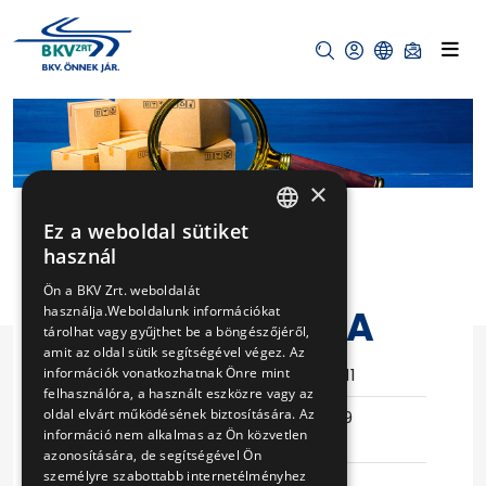
×
Ez a weboldal sütiket
HUNGARIAN
használ
HÉV KERÉKPÁR
ENGLISH
Ön a BKV Zrt. weboldalát
VÁZ SZÁLLÍTÁSA
használja.Weboldalunk információkat
tárolhat vagy gyűjthet be a böngészőjéről,
amit az oldal sütik segítségével végez. Az
Eljárás száma
15/T-436/11
információk vonatkozhatnak Önre mint
felhasználóra, a használt eszközre vagy az
oldal elvárt működésének biztosítására. Az
Ajánlattételi
2017-05-19
információ nem alkalmas az Ön közvetlen
határidő
08:51:27
azonosítására, de segítségével Ön
személyre szabottabb internetélményhez