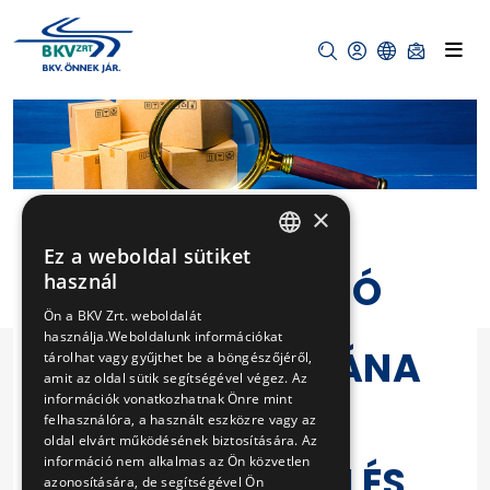
×
Ez a weboldal sütiket
HUNGARIAN
BUDAVÁRI SIKLÓ
használ
ENGLISH
ALSÓ ÁLLOMÁS
Ön a BKV Zrt. weboldalát
használja.Weboldalunk információkat
JEGYPÉNZTÁRÁNA
tárolhat vagy gyűjthet be a böngészőjéről,
amit az oldal sütik segítségével végez. Az
K BŐVÍTÉSÉVEL
információk vonatkozhatnak Önre mint
felhasználóra, a használt eszközre vagy az
KAPCSOLATOS
oldal elvárt működésének biztosítására. Az
információ nem alkalmas az Ön közvetlen
ENGEDÉLYEZÉSI ÉS
azonosítására, de segítségével Ön