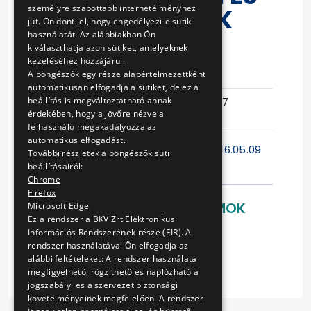
személyre szabottabb internetélményhez
KIVITELI TERVEK
jut. Ön dönti el, hogy engedélyezi-e sütik
KÉSZÍTÉSE
használatát. Az alábbiakban Ön
kiválaszthatja azon sütiket, amelyeknek
kezeléséhez hozzájárul.
Eljárás száma
VB-55/16
A böngészők egy része alapértelmezettként
automatikusan elfogadja a sütiket, de ez a
Ajánlattételi
2016-04-27
beállítás is megváltoztatható annak
érdekében, hogy a jövőre nézve a
határidő
14:13:26
felhasználó megakadályozza az
automatikus elfogadást.
Helyszíni bejárás időpontja:
2016.05.09
További részletek a böngészők süti
10:00
beállításairól:
Chrome
Firefox
LETÖLTHETŐ DOKUMENTUMOK
Microsoft Edge
Ez a rendszer a BKV Zrt Elektronikus
Ajánlati felhívás
Információs Rendszerének része (EIR). A
rendszer használatával Ön elfogadja az
Budavári Sikló diszpozicíó
alábbi feltételeket: A rendszer használata
megfigyelhető, rögzithető es naplózható a
jogszabályi es a szervezet biztonsági
követelményeinek megfelelően. A rendszer