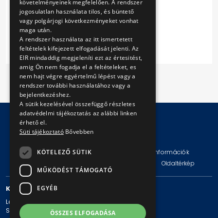
követelményeinek megfelelően. A rendszer
1. sz. függelék
jogosulatlan használata tilos, és büntető
2. sz. függelék
vagy polgárjogi következményeket vonhat
Vállalkozási szerződés
maga után.
A rendszer használata az itt ismertetett
feltételek kifejezett elfogadását jelenti. Az
EIR mindaddig megjeleníti ezt az értesitést,
amig Ön nem fogadja el a feltételeket, es
nem hajt végre egyértelmű lépést vagy a
rendszer további használatához vagy a
bejelentkezéshez.
A sütik kezelésével összefüggő részletes
adatvédelmi tájékoztatás az alábbi linken
érhető el.
Süti tájékoztató
Bővebben
© Copyright 2026 BKV Zrt.
Impresszum
Jogi nyilatkozat
Technikai információk
KÖTELEZŐ SÜTIK
Adatvédelmi politika és tájékoztatások
ÁSZF
Oldaltérkép
MŰKÖDÉST TÁMOGATÓ
KAPCSOLAT
EGYÉB
Levelezési cím: 1980 Budapest, Pf. 11.
Székhely: 1980 Budapest, Akácfa u. 15.
ÖSSZES ELFOGADÁSA