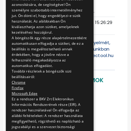
azonosítására, de segítségével Ön
személyre szabottabb internetélményhez
Eljárás száma
VB-331/15.
jut. Ön dönti el, hogy engedélyezi-e sütik
használatát. Az alábbiakban Ön
Ajánlattételi
2015-12-11 15:26:29
kiválaszthatja azon sütiket, amelyeknek
határidő
kezeléséhez hozzájárul.
A böngészők egy része alapértelmezettként
Felhívjuk a Tisztelt Ajánlattevők figyelmét,
automatikusan elfogadja a sütiket, de ez a
hogy jelen versenyeztetési eljárásunkban
beállítás is megváltoztatható annak
érdekében, hogy a jövőre nézve a
az ajánlattétel kizárólag a
www.electool.hu
felhasználó megakadályozza az
weblapon lehe
automatikus elfogadást.
További részletek a böngészők süti
beállításairól:
LETÖLTHETŐ DOKUMENTUMOK
Chrome
Firefox
Ajánlati felhívás
Microsoft Edge
1. sz. melléklet
Ez a rendszer a BKV Zrt Elektronikus
2. sz. melléklet
Információs Rendszerének része (EIR). A
3. sz. melléklet
rendszer használatával Ön elfogadja az
alábbi feltételeket: A rendszer használata
4. sz. melléklet
megfigyelhető, rögzithető es naplózható a
5. sz. melléklet
jogszabályi es a szervezet biztonsági
6. sz. melléklet