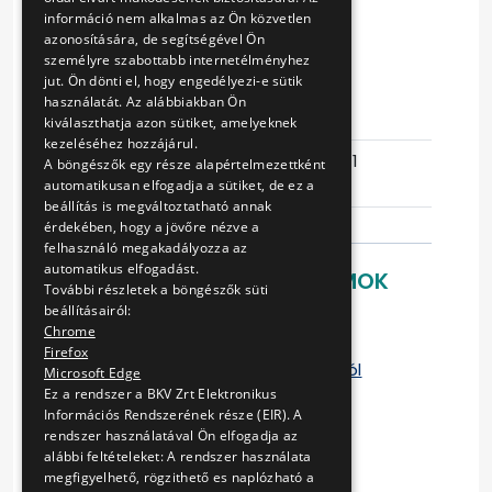
ALKATRÉSZEK
információ nem alkalmas az Ön közvetlen
azonosítására, de segítségével Ön
BESZERZÉSE
személyre szabottabb internetélményhez
jut. Ön dönti el, hogy engedélyezi-e sütik
használatát. Az alábbiakban Ön
Eljárás száma
V-86/16
kiválaszthatja azon sütiket, amelyeknek
kezeléséhez hozzájárul.
Ajánlattételi
2016-03-31
A böngészők egy része alapértelmezettként
határidő
07:15:16
automatikusan elfogadja a sütiket, de ez a
beállítás is megváltoztatható annak
érdekében, hogy a jövőre nézve a
felhasználó megakadályozza az
automatikus elfogadást.
LETÖLTHETŐ DOKUMENTUMOK
További részletek a böngészők süti
beállításairól:
Ajánlati felhívás
Chrome
Ajánlattételi nyilatkozat
Firefox
Nyilatkozat az alvállalkozó(k)ról
Microsoft Edge
Versenyeztetési eljárásban
Ez a rendszer a BKV Zrt Elektronikus
Információs Rendszerének része (EIR). A
ajánlattevői nyilatkozat
rendszer használatával Ön elfogadja az
Az adózásról és a tényleges
alábbi feltételeket: A rendszer használata
tulajdonosról
megfigyelhető, rögzithető es naplózható a
Referencianyilatkozat