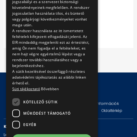
jogszabályi es a szervezet biztonsági
Egyéb nyilatkozat
követelményeinek megfelelően. A rendszer
Ajánlati árak táblázata
jogosulatlan használata tilos, és büntető
Műszaki követelmények
vagy polgárjogi következményeket vonhat
maga után.
Szállítási keretszerződés
A rendszer használata az itt ismertetett
feltételek kifejezett elfogadását jelenti. Az
EIR mindaddig megjeleníti ezt az értesitést,
amig Ön nem fogadja el a feltételeket, es
nem hajt végre egyértelmű lépést vagy a
rendszer további használatához vagy a
bejelentkezéshez.
A sütik kezelésével összefüggő részletes
adatvédelmi tájékoztatás az alábbi linken
érhető el.
Süti tájékoztató
Bővebben
© Copyright 2026 BKV Zrt.
KÖTELEZŐ SÜTIK
Impresszum
Jogi nyilatkozat
Technikai információk
Adatvédelmi politika és tájékoztatások
ÁSZF
Oldaltérkép
MŰKÖDÉST TÁMOGATÓ
EGYÉB
KAPCSOLAT
Levelezési cím: 1980 Budapest, Pf. 11.